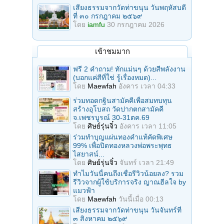
เสียงธรรมจากวัดท่าขนุน วันพฤหัสบดี
ที่ ๓๐ กรกฎาคม ๒๕๖๙
โดย
iamfu
30 กรกฎาคม 2026
เข้าชมมาก
ฟรี 2 คำถาม! ทักแม่นๆ ด้วยสีพลังงาน
(บอกแค่สีที่ใช่ รู้เรื่องหมด)...
โดย
Maewfah
อังคาร เวลา 04:33
ร่วมทอดกฐินสามัคคีเพื่อสมทบทุน
สร้างอุโบสถ วัดปากตกสามัคคี
จ.เพชรบูรณ์ 30-31ตค.69
โดย
ศิษย์รุ่นจิ๋ว
อังคาร เวลา 11:05
ร่วมทําบุญแผ่นทองคำแท้คัดพิเศษ
99% เพื่อปิดทองหลวงพ่อพระพุทธ
ไสยาสน์...
โดย
ศิษย์รุ่นจิ๋ว
จันทร์ เวลา 21:49
ทำไมวันนี้คนถึงเชื่อรีวิวน้อยลง? รวม
รีวิวจากผู้ใช้บริการจริง ญาณฮีลใจ by
แมวฟ้า
โดย
Maewfah
วันนี้เมื่อ 00:13
เสียงธรรมจากวัดท่าขนุน วันจันทร์ที่
๓ สิงหาคม ๒๕๖๙