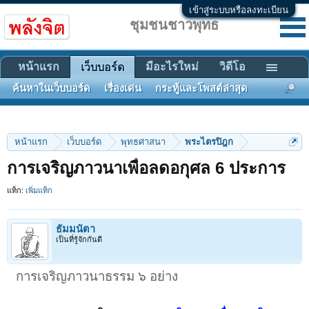
เข้าสู่ระบบหรือลงทะเบียน
ชุมชนชาวพุทธ
หน้าแรก
มีอะไรใหม่
วิดีโอ
เว็บบอร์ด
ค้นหาในเว็บบอร์ด
เรื่องเด่น
กระทู้และโพสต์ล่าสุด
หน้าแรก
เว็บบอร์ด
พุทธศาสนา
พระไตรปิฎก
การเจริญภาวนาเพื่อลดอกุศล 6 ประการ
แท็ก:
เพิ่มแท็ก
ธัมมนัตา
เป็นที่รู้จักกันดี
การเจริญภาวนาธรรม ๖ อย่าง