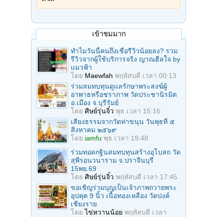
เข้าชมมาก
ทำไมวันนี้คนถึงเชื่อรีวิวน้อยลง? รวม
รีวิวจากผู้ใช้บริการจริง ญาณฮีลใจ by
แมวฟ้า
โดย
Maewfah
พฤหัสบดี เวลา 00:13
ร่วมสมทบทุนดูแลรักษาพระสงฆ์ผู้
อาพาธหรือชราภาพ วัดประชานิรมิต
อ.เมือง จ.บุรีรัมย์
โดย
ศิษย์รุ่นจิ๋ว
พุธ เวลา 15:16
เสียงธรรมจากวัดท่าขนุน วันพุธที่ ๕
สิงหาคม ๒๕๖๙
โดย
iamfu
พุธ เวลา 19:48
ร่วมทอดกฐินสมทบทุนสร้างอุโบสถ วัด
สุพีรอนวนาราม จ.ปราจีนบุรี
15พย.69
โดย
ศิษย์รุ่นจิ๋ว
พฤหัสบดี เวลา 17:45
ขอเชิญร่วมบุญเป็นเจ้าภาพถวายพระ
อุปคุต 9 นิ้ว เนื้อทองเหลือง วัดปงค์
เชียงราย
โดย
ไข่หวานน้อย
พฤหัสบดี เวลา