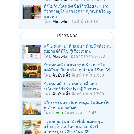
ทำไมวันนี้คนถึงเชื่อรีวิวน้อยลง? รวม
รีวิวจากผู้ใช้บริการจริง ญาณฮีลใจ by
แมวฟ้า
โดย
Maewfah
วันนี้เมื่อ 00:13
เข้าชมมาก
ฟรี 2 คำถาม! ทักแม่นๆ ด้วยสีพลังงาน
(บอกแค่สีที่ใช่ รู้เรื่องหมด)...
โดย
Maewfah
อังคาร เวลา 04:33
ร่วมทอดกฐินสมทบทุนสร้างพระยืน
องค์ใหญ่ วัดเสาหิน จ.ลําพูน 15พย.69
โดย
ศิษย์รุ่นจิ๋ว
จันทร์ เวลา 17:39
ร่วมทอดผ้าป่าสมทบทุนซื้ออุปก
รณ์เเพทย์&ปรับปรุงกุฏิชีวาบาล...
โดย
ศิษย์รุ่นจิ๋ว
จันทร์ เวลา 13:09
เสียงธรรมจากวัดท่าขนุน วันจันทร์ที่
๓ สิงหาคม ๒๕๖๙
โดย
iamfu
จันทร์ เวลา 19:47
ร่วมทอดกฐินสามัคคีเพื่อสมทบทุน
สร้างอุโบสถ วัดปากตกสามัคคี
จ.เพชรบูรณ์ 30-31ตค.69