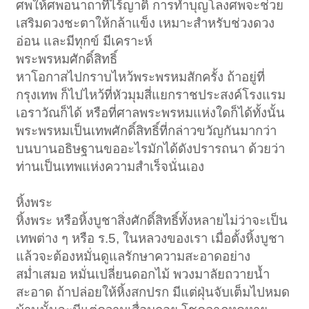
ศพให้ศพอนาถาที่ไร้ญาติ การทำบุญโลงศพจะช่วย
เสริมดวงชะตาให้กล้าแข็ง เหมาะสำหรับช่วงดวง
อ่อน และมีทุกข์ มีเคราะห์
พระพรหมศักดิ์สิทธิ์
หาโอกาสไปกราบไหว้พระพรหมสักครั้ง ถ้าอยู่ที่
กรุงเทพ ก็ไปไหว้ที่หัวมุมสี่แยกราชประสงค์โรงแรม
เอราวัณก็ได้ หรือที่ศาลพระพรหมแห่งใดก็ได้ทั้งนั้น
พระพรหมเป็นเทพศักดิ์สิทธิ์ที่กล่าวขวัญกันมากว่า
บนบานอธิษฐานขออะไรมักได้ดังปรารถนา ด้วยว่า
ท่านเป็นเทพแห่งความสำเร็จนั่นเอง
หิ้งพระ
หิ้งพระ หรือหิ้งบูชาสิ่งศักดิ์สิทธิ์ทั้งหลายไม่ว่าจะเป็น
เทพต่าง ๆ หรือ ร.5, ในหลวงของเรา เมื่อตั้งหิ้งบูชา
แล้วจะต้องหมั่นดูแลรักษาความสะอาดอย่าง
สม่ำเสมอ หมั่นเปลี่ยนดอกไม้ พวงมาลัยถวายน้ำ
สะอาด ถ้าปล่อยให้หิ้งสกปรก มีแต่ฝุ่นจับเต็มไปหมด