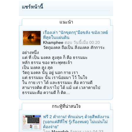
แชร์หน้านี้
แนะนำ
เรื่องเล่า "นักขุดกรุ"มือขลัง ขมังเวทย์
ที่สุดในแผ่นดิน
Khamphee
ตอบ
วันนี้เมื่อ 00:20
วัตถุมงคล ถือเป็น สิ่งมงคล สักการะ
อย่างหนึ่ง
แต่ ที่ เป็น มงคล สูงสุด ก็ คือ ธรรมมะ
หลัก ธรรม ของ พระพุทธเจ้า
เป็น มงคล สูง สุด
วัตถุ มงคล นั้น อยู่ นอก กาย เรา
แต่ ธรรมมะ นั้น เราน้อมมา ไว้ ในใจ
ใน กาย เรา ได้ และธรรมมะ คือ ความดี
สามารถติด ตัวเราไป ได้ แม้ แต่ เวลาตายไป
ธรรมมะคือ ความดี ก็ ติด…
กระทู้ที่น่าสนใจ
ฟรี 2 คำถาม! ทักแม่นๆ ด้วยสีพลังงาน
(บอกแค่สีที่ใช่ รู้เรื่องหมด) ไม่แม่นไม่
ต้องจ่าย"
โดย
Maewfah
อังคาร เวลา 04:33