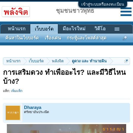
เข้าสู่ระบบหรือลงทะเบียน
ชุมชนชาวพุทธ
หน้าแรก
มีอะไรใหม่
วิดีโอ
เว็บบอร์ด
ค้นหาในเว็บบอร์ด
เรื่องเด่น
กระทู้และโพสต์ล่าสุด
หน้าแรก
เว็บบอร์ด
พลังจิต
ดูดวง และ ทำนายฝัน
การเสริมดวง ทำเพื่ออะไร? และมีวิธีไหน
บ้าง?
แท็ก:
เพิ่มแท็ก
Dharaya
ศรัทธาอันประณีต