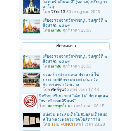
"ความรักเกินพอดี" (หลวงปู่เหรียญ วร
ลาโภ)
โดย
วิริยะ13
30 กรกฎาคม 2026
เสียงธรรมจากวัดท่าขนุน วันศุกร์ที่ ๗
สิงหาคม ๒๕๖๙
โดย
iamfu
ศุกร์ เวลา 16:53
เข้าชมมาก
เสียงธรรมจากวัดท่าขนุน วันศุกร์ที่ ๗
สิงหาคม ๒๕๖๙
โดย
iamfu
ศุกร์ เวลา 16:53
ร่วมสร้างศาลาเอนกประสงค์ ใช้
ประกอบพิธีกรรมทางศาสนา จัด
กิจกรรมของวัดขวาง...
โดย
ศิษย์รุ่นจิ๋ว
ศุกร์ เวลา 17:48
จิตวิทยา/วิเคราะห์ "เด็ก 14" ก่อเหตุสลด
"กราดยิงเทพศิรินทร์"
โดย
ยะธาพุทโมนะ
เสาร์ เวลา 08:15
แบ่งปัน พระสมเด็จใบสมอสมเด็จสมอ
9 ใบ หลวงพ่อกวย วัดโฆสิตาราม
โดย
THE PUNCH
ศุกร์ เวลา 23:28