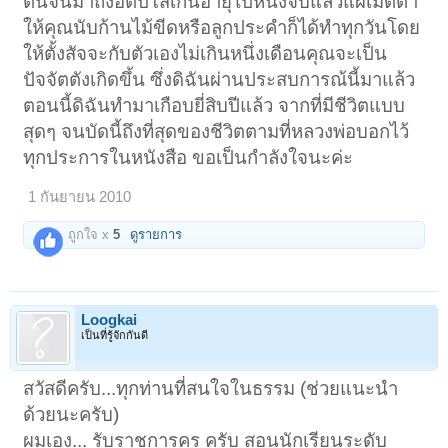
ต้นจนมาถึงอิติปิโสเกินอายุไปหนึ่งจบแล้วแผ่เมตตา
ให้คุณนับก้านไม้ขีดหรือลูกประคำก็ได้ทำทุกวันโดย
ให้ตั้งสัจจะกับตัวเองไม่เกินหนึ่งเดือนคุณจะเป็น
ปัจจัตตังเกิดขึ้น ซึ่งดิฉันผ่านประสบการณ้นี้มาแล้ว
ตอนนี้ดิฉันทำมาเกือบยี่สิบปีแล้ว จากที่มีชีวิตแบบ
สุดๆ จนบัดนี้ถึงที่สุดของชีวิตตามที่หลวงพ่อบอกไว้
ทุกประการในหนังสือ ขอเป็นกำลังใจนะค่ะ
1 กันยายน 2010
ถูกใจ x
5
ดูรายการ
Loogkai
เป็นที่รู้จักกันดี
สวัสดีครับ...ทุกท่านที่สนใจในธรรม (ช่วยแนะนำ
ด้วยนะครับ)
ผมเอง... รับราชการครู ครับ สอนนักเรียนระดับ