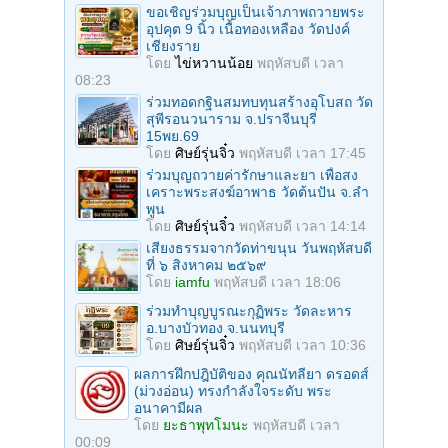
ขอเชิญร่วมบุญเป็นเจ้าภาพถวายพระ
อุปคุต 9 นิ้ว เนื้อทองเหลือง วัดปงค์
เชียงราย
โดย
ไข่หวานน้อย
พฤหัสบดี เวลา
08:23
ร่วมทอดกฐินสมทบทุนสร้างอุโบสถ วัด
สุพีรอนวนาราม จ.ปราจีนบุรี
15พย.69
โดย
ศิษย์รุ่นจิ๋ว
พฤหัสบดี เวลา 17:45
ร่วมบุญถวายค่ารักษาและยา เพื่อสง
เคราะพระสงฆ์อาพาธ วัดต้นปัน จ.ลํา
พูน
โดย
ศิษย์รุ่นจิ๋ว
พฤหัสบดี เวลา 14:14
เสียงธรรมจากวัดท่าขนุน วันพฤหัสบดี
ที่ ๖ สิงหาคม ๒๕๖๙
โดย
iamfu
พฤหัสบดี เวลา 18:06
ร่วมทําบุญบูรณะกุฏิพระ วัดละหาร
อ.บางบัวทอง จ.นนทบุรี
โดย
ศิษย์รุ่นจิ๋ว
พฤหัสบดี เวลา 10:36
ผลการฝึกปฎิบัติของ คุณนัทลียา ดรอดส์
(ม่วงอ่อน) ทรงกำลังใจระดับ พระ
อนาคามีผล
โดย
ยะธาพุทโมนะ
พฤหัสบดี เวลา
00:09