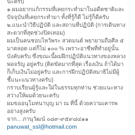
นะครับ
๑.ผมอยากแก้กรรมที่เคยกระทำมาในอดีตชาติและ
ปัจจุบันที่เคยกระทำมา ทั้งที่รู้ก็ดี ไม่รู้ก็ดีครับ
๒.แนะนำวิธีปฏิบัติ และสถานที่ปฏิบัติ (การเดินทาง
สะดวกที่สุดช่วงปิดเทอม)
ผมเป็นคนชอบไหว้พระ สวดมนต์ พยายามถือศีล ๕
มาตลอด แต่ก็ไม่ ๑๐๐ % เพราะอาชีพที่ทำอยู่นั้น
บังคับครับ ซึ่งขณะนี้ผมฝึกปฏิบัติแนวทางของหลวง
พ่อจรัญ อยู่ครับ (ติดขัดมากที่สุด เรื่องเงิน ถ้าได้มา
ก็เก็บเงินไม่อยู่ครับ และการฝึกปฏิบัติสมาธิไม่มีผู้
ชี้แนะแนวทางครับ)
กราบเรียนผู้รู้และใฝ่ในธรรมทุกท่าน ช่วยแนะทาง
สว่างให้ผมด้วยนะครับ
ผมขออนุโมทนาบุญ มา ณ ที่นี้ ด้วยความเคารพ
อย่างสูงครับ
จาก... ภานุวัฒน์ ๐๘๙-๙๕๙๘๔๑๑
panuwat_ssl@hotmail.com