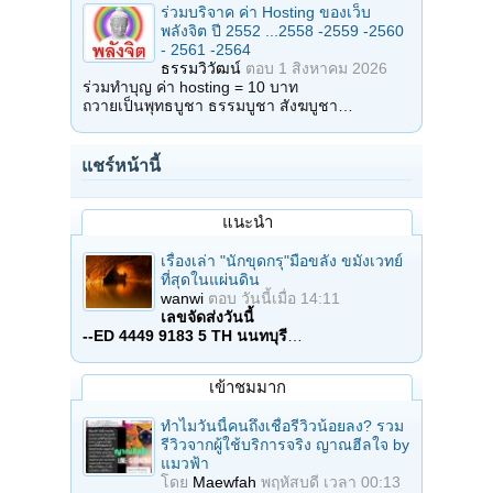
ร่วมบริจาค ค่า Hosting ของเว็บ
พลังจิต ปี 2552 ...2558 -2559 -2560
- 2561 -2564
ธรรมวิวัฒน์
ตอบ
1 สิงหาคม 2026
ร่วมทำบุญ ค่า hosting = 10 บาท
ถวายเป็นพุทธบูชา ธรรมบูชา สังฆบูชา…
แชร์หน้านี้
แนะนำ
เรื่องเล่า "นักขุดกรุ"มือขลัง ขมังเวทย์
ที่สุดในแผ่นดิน
wanwi
ตอบ
วันนี้เมื่อ 14:11
เลขจัดส่งวันนี้
--ED 4449 9183 5 TH นนทบุรี
…
เข้าชมมาก
ทำไมวันนี้คนถึงเชื่อรีวิวน้อยลง? รวม
รีวิวจากผู้ใช้บริการจริง ญาณฮีลใจ by
แมวฟ้า
โดย
Maewfah
พฤหัสบดี เวลา 00:13