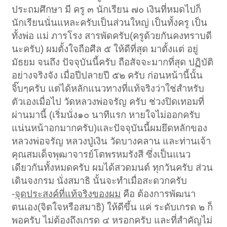
ประถมศึกษา มี ครู ๓ นักเรียน ๗๐ เงินที่หมดไปก็
นักเรียนนั่นแหละครับเป็นส่วนใหญ่ เป็นทั้งครู เป็น
ทั้งพ่อ แม่ ภารโรง สารพัดครับ(ครูด้วยกันคงทราบดี
นะครับ) ผมตั้งใจถือศีล ๕ ให้ดีที่สุด มาตั้งแต่ อยู่
มัธยม จนถึง ปัจจุบันนี้ครับ ถือสัจจะมากที่สุด ปฏิบัติ
อย่างจริงจัง เมื่อปีปลายปี ๕๒ ครับ ก่อนหน้านี้นั้น
จิ๊บๆครับ แต่ได้หลักแนวทางที่แท้จริงว่าใช่สำหรับ
ตัวเองเมื่อไป วัดหลวงพ่อจรัญ ครับ ช่วงปิดเทอมที่
ผ่านมานี้ (เริ่มนั่ง๑๐ นาทีแรก หายใจไม่ออกครับ
แน่นหน้าอกมากครับ)และปัจจุบันนี้ผมยึดหลักของ
หลวงพ่อจรัญ หลวงปู่เงิน วัดบางคลาน และท่านเจ้า
คุณสมเด็จพุฒาจารย์โตพรหมรังสี ซึ่งเป็นแนว
เดียวกันทั้งหมดครับ ผมได้สวดมนต์ ทุกวันครับ ส่วน
เดินจงกรม นั่งสมาธิ นั้นจะทำเมื่อสะดวกครับ
-
จุดประสงค์ที่แท้จริงของผม
คือ ต้องการพัฒนา
ตนเอง(จิตใจหรือสมาธิ) ให้ดีขึ้น แค่ ระดับเกรด ๒ ก็
พอครับ ไม่ต้องถึงเกรด ๔ หรอกครับ และที่สำคัญไม่