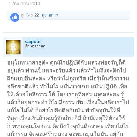
1 กันยายน 2010
ถูกใจ x
22
ดูรายการ
saipote
เป็นที่รู้จักกันดี
อนุโมทนาสาธุค่ะ คุณฝึกปฎิบัติกับหลวงพ่อจรัญก็ดี
อยู่แล้ว ท่านเป็นพระอริยแล้ว แล้วทำไมถึงจะคิดไป
ฝึกแบบอื่นล่ะคะ หรือว่าไม่ถูกจริต เมื่อรู้เห็นซึ่งกรรม
อดีตชาติแล้ว ทำไมไม่หมั่นวางเฉย หมั่นปฎิบัติ เพื่อ
ให้เค้าอโหสิกรรมให้ โดยเราอุทิศส่วนกุศลล่ะคะ รู้
แล้วก็หยุดกระทำ ก็ไม่มีกรรมเพิ่ม เรื่องในอดีตเราไป
แก้ไขไม่ได้ ก็อย่าไปยึดติดกับมัน ทำปัจจุบันให้ดี
ที่สุด เรื่องเงินถ้าคุณรู้จักเก็บ ก็มี ถ้ามีเหตุให้ต้องใช้
ก็เพราะคุณใจอ่อน คิดถึงปัจจุบันดีกว่าค่ะ เที่ยวไล่ไป
แก้กรรม จิตจะเศร้าหมอง จะหมกมุ่นในมัน อยุ่กับ