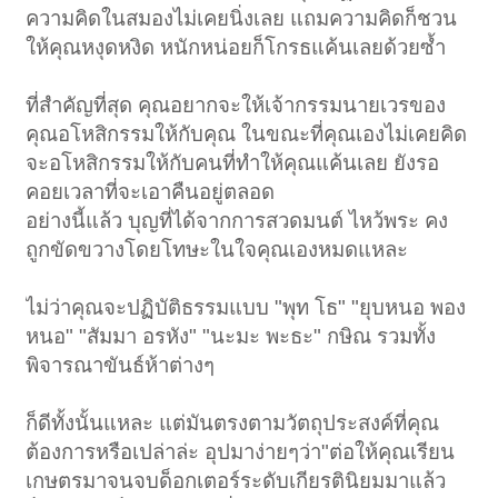
ความคิดในสมองไม่เคยนิ่งเลย แถมความคิดก็ชวน
ให้คุณหงุดหงิด หนักหน่อยก็โกรธแค้นเลยด้วยซ้ำ
ที่สำคัญที่สุด คุณอยากจะให้เจ้ากรรมนายเวรของ
คุณอโหสิกรรมให้กับคุณ ในขณะที่คุณเองไม่เคยคิด
จะอโหสิกรรมให้กับคนที่ทำให้คุณแค้นเลย ยังรอ
คอยเวลาที่จะเอาคืนอยู่ตลอด
อย่างนี้แล้ว บุญที่ได้จากการสวดมนต์ ไหว้พระ คง
ถูกขัดขวางโดยโทษะในใจคุณเองหมดแหละ
ไม่ว่าคุณจะปฏิบัติธรรมแบบ "พุท โธ" "ยุบหนอ พอง
หนอ" "สัมมา อรหัง" "นะมะ พะธะ" กษิณ รวมทั้ง
พิจารณาขันธ์ห้าต่างๆ
ก็ดีทั้งนั้นแหละ แต่มันตรงตามวัตถุประสงค์ที่คุณ
ต้องการหรือเปล่าล่ะ อุปมาง่ายๆว่า"ต่อให้คุณเรียน
เกษตรมาจนจบด็อกเตอร์ระดับเกียรตินิยมมาแล้ว