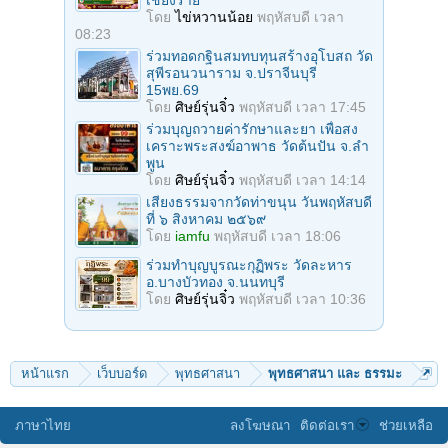
โดย
ไข่หวานน้อย
พฤหัสบดี เวลา
08:23
ร่วมทอดกฐินสมทบทุนสร้างอุโบสถ วัด
สุพีรอนวนาราม จ.ปราจีนบุรี
15พย.69
โดย
ศิษย์รุ่นจิ๋ว
พฤหัสบดี เวลา 17:45
ร่วมบุญถวายค่ารักษาและยา เพื่อสง
เคราะพระสงฆ์อาพาธ วัดต้นปัน จ.ลํา
พูน
โดย
ศิษย์รุ่นจิ๋ว
พฤหัสบดี เวลา 14:14
เสียงธรรมจากวัดท่าขนุน วันพฤหัสบดี
ที่ ๖ สิงหาคม ๒๕๖๙
โดย
iamfu
พฤหัสบดี เวลา 18:06
ร่วมทําบุญบูรณะกุฏิพระ วัดละหาร
อ.บางบัวทอง จ.นนทบุรี
โดย
ศิษย์รุ่นจิ๋ว
พฤหัสบดี เวลา 10:36
หน้าแรก
เว็บบอร์ด
พุทธศาสนา
พุทธศาสนา และ ธรรมะ
ภาษาไทย
ลงโฆษณา
ติดต่อเรา
ช่วยเหลือ