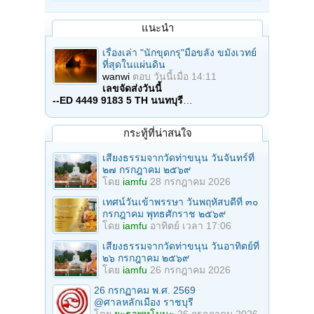
แนะนำ
เรื่องเล่า "นักขุดกรุ"มือขลัง ขมังเวทย์
ที่สุดในแผ่นดิน
wanwi
ตอบ
วันนี้เมื่อ 14:11
เลขจัดส่งวันนี้
--ED 4449 9183 5 TH นนทบุรี
…
กระทู้ที่น่าสนใจ
เสียงธรรมจากวัดท่าขนุน วันจันทร์ที่
๒๗ กรกฎาคม ๒๕๖๙
โดย
iamfu
28 กรกฎาคม 2026
เทศน์วันเข้าพรรษา วันพฤหัสบดีที่ ๓๐
กรกฎาคม พุทธศักราช ๒๕๖๙
โดย
iamfu
อาทิตย์ เวลา 17:06
เสียงธรรมจากวัดท่าขนุน วันอาทิตย์ที่
๒๖ กรกฎาคม ๒๕๖๙
โดย
iamfu
26 กรกฎาคม 2026
26 กรกฏาคม พ.ศ. 2569
@ศาลหลักเมือง ราชบุรี
โดย
ยะธาพุทโมนะ
26 กรกฎาคม 2026