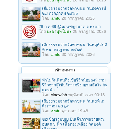
เสียงธรรมจากวัดท่าขนุน วันอังคารที่
๒๘ กรกฎาคม ๒๕๖๙
โดย
iamfu
28 กรกฎาคม 2026
28 ก.ค.69 @ม่อนพญานาค จ.พะเยา
โดย
ยะธาพุทโมนะ
28 กรกฎาคม 2026
เสียงธรรมจากวัดท่าขนุน วันพฤหัสบดี
ที่ ๓๐ กรกฎาคม ๒๕๖๙
โดย
iamfu
30 กรกฎาคม 2026
เข้าชมมาก
ทำไมวันนี้คนถึงเชื่อรีวิวน้อยลง? รวม
รีวิวจากผู้ใช้บริการจริง ญาณฮีลใจ by
แมวฟ้า
โดย
Maewfah
พฤหัสบดี เวลา 00:13
เสียงธรรมจากวัดท่าขนุน วันพุธที่ ๕
สิงหาคม ๒๕๖๙
โดย
iamfu
พุธ เวลา 19:48
ขอเชิญร่วมบุญเป็นเจ้าภาพถวายพระ
อุปคุต 9 นิ้ว เนื้อทองเหลือง วัดปงค์
เชียงราย