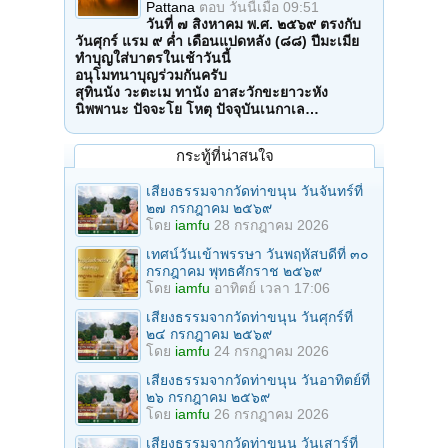
Pattana
ตอบ
วันนี้เมื่อ 09:51
วันที่ ๗ สิงหาคม พ.ศ. ๒๕๖๙ ตรงกับ
วันศุกร์ แรม ๙ ค่ำ เดือนแปดหลัง (๘๘) ปีมะเมีย
ทำบุญใส่บาตรในเช้าวันนี้
อนุโมทนาบุญร่วมกันครับ
สุทินนัง วะตะเม ทานัง อาสะวักขะยาวะหัง
นิพพานะ ปัจจะโย โหตุ ปัจจุบันเนกาเล…
กระทู้ที่น่าสนใจ
เสียงธรรมจากวัดท่าขนุน วันจันทร์ที่
๒๗ กรกฎาคม ๒๕๖๙
โดย
iamfu
28 กรกฎาคม 2026
เทศน์วันเข้าพรรษา วันพฤหัสบดีที่ ๓๐
กรกฎาคม พุทธศักราช ๒๕๖๙
โดย
iamfu
อาทิตย์ เวลา 17:06
เสียงธรรมจากวัดท่าขนุน วันศุกร์ที่
๒๔ กรกฎาคม ๒๕๖๙
โดย
iamfu
24 กรกฎาคม 2026
เสียงธรรมจากวัดท่าขนุน วันอาทิตย์ที่
๒๖ กรกฎาคม ๒๕๖๙
โดย
iamfu
26 กรกฎาคม 2026
เสียงธรรมจากวัดท่าขนุน วันเสาร์ที่