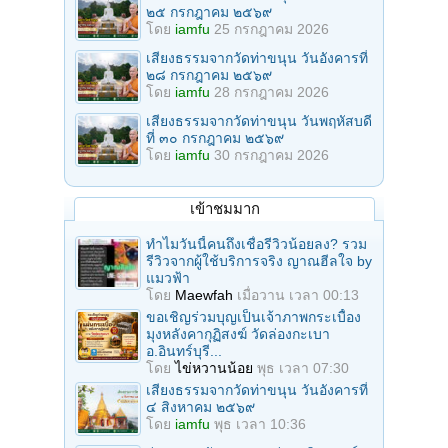
๒๕ กรกฎาคม ๒๕๖๙
โดย
iamfu
25 กรกฎาคม 2026
เสียงธรรมจากวัดท่าขนุน วันอังคารที่
๒๘ กรกฎาคม ๒๕๖๙
โดย
iamfu
28 กรกฎาคม 2026
เสียงธรรมจากวัดท่าขนุน วันพฤหัสบดี
ที่ ๓๐ กรกฎาคม ๒๕๖๙
โดย
iamfu
30 กรกฎาคม 2026
เข้าชมมาก
ทำไมวันนี้คนถึงเชื่อรีวิวน้อยลง? รวม
รีวิวจากผู้ใช้บริการจริง ญาณฮีลใจ by
แมวฟ้า
โดย
Maewfah
เมื่อวาน เวลา 00:13
ขอเชิญร่วมบุญเป็นเจ้าภาพกระเบื้อง
มุงหลังคากุฏิสงฆ์ วัดล่องกะเบา
อ.อินทร์บุรี...
โดย
ไข่หวานน้อย
พุธ เวลา 07:30
เสียงธรรมจากวัดท่าขนุน วันอังคารที่
๔ สิงหาคม ๒๕๖๙
โดย
iamfu
พุธ เวลา 10:36