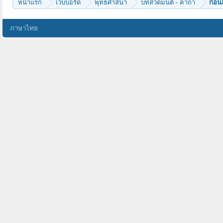
หน้าแรก
เว็บบอร์ด
พุทธศาสนา
บทสวดมนต์ - คาถา
ก่อน
ภาษาไทย