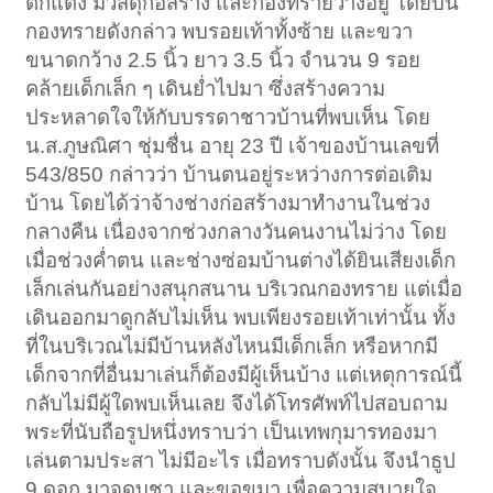
ตกแต่ง มีวัสดุก่อสร้าง และกองทรายวางอยู่ โดยบน
กองทรายดังกล่าว พบรอยเท้าทั้งซ้าย และขวา
ขนาดกว้าง 2.5 นิ้ว ยาว 3.5 นิ้ว จำนวน 9 รอย
คล้ายเด็กเล็ก ๆ เดินย่ำไปมา ซึ่งสร้างความ
ประหลาดใจให้กับบรรดาชาวบ้านที่พบเห็น โดย
น.ส.ภูษณิศา ชุ่มชื่น อายุ 23 ปี เจ้าของบ้านเลขที่
543/850 กล่าวว่า บ้านตนอยู่ระหว่างการต่อเติม
บ้าน โดยได้ว่าจ้างช่างก่อสร้างมาทำงานในช่วง
กลางคืน เนื่องจากช่วงกลางวันคนงานไม่ว่าง โดย
เมื่อช่วงค่ำตน และช่างซ่อมบ้านต่างได้ยินเสียงเด็ก
เล็กเล่นกันอย่างสนุกสนาน บริเวณกองทราย แต่เมื่อ
เดินออกมาดูกลับไม่เห็น พบเพียงรอยเท้าเท่านั้น ทั้ง
ที่ในบริเวณไม่มีบ้านหลังไหนมีเด็กเล็ก หรือหากมี
เด็กจากที่อื่นมาเล่นก็ต้องมีผู้เห็นบ้าง แต่เหตุการณ์นี้
กลับไม่มีผู้ใดพบเห็นเลย จึงได้โทรศัพท์ไปสอบถาม
พระที่นับถือรูปหนึ่งทราบว่า เป็นเทพกุมารทองมา
เล่นตามประสา ไม่มีอะไร เมื่อทราบดังนั้น จึงนำธูป
9 ดอก มาจุดบูชา และขอขมา เพื่อความสบายใจ