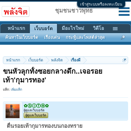
เข้าสู่ระบบหรือลงทะเบียน
ชุมชนชาวพุทธ
หน้าแรก
มีอะไรใหม่
วิดีโอ
เว็บบอร์ด
ค้นหาในเว็บบอร์ด
เรื่องเด่น
กระทู้และโพสต์ล่าสุด
หน้าแรก
เว็บบอร์ด
พลังจิต
เรื่องผี
ขนหัวลุกทั้งซอยกลางดึก..เจอรอย
เท้า'กุมารทอง'
แท็ก:
เพิ่มแท็ก
✿ⓈⓘⓉⓐ✿
ผู้ดูแลเว็บบอร์ด
ผู้ดูแลเว็บบอร์ด
ตื่นรอยเท้ากุมารทองบนกองทราย