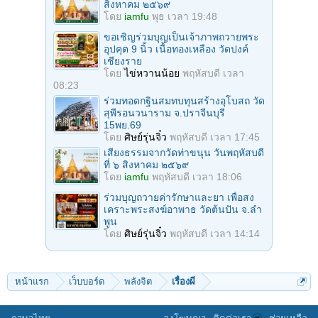
สิงหาคม ๒๕๖๙
โดย
iamfu
พุธ เวลา 19:48
ขอเชิญร่วมบุญเป็นเจ้าภาพถวายพระ
อุปคุต 9 นิ้ว เนื้อทองเหลือง วัดปงค์
เชียงราย
โดย
ไข่หวานน้อย
พฤหัสบดี เวลา
08:23
ร่วมทอดกฐินสมทบทุนสร้างอุโบสถ วัด
สุพีรอนวนาราม จ.ปราจีนบุรี
15พย.69
โดย
ศิษย์รุ่นจิ๋ว
พฤหัสบดี เวลา 17:45
เสียงธรรมจากวัดท่าขนุน วันพฤหัสบดี
ที่ ๖ สิงหาคม ๒๕๖๙
โดย
iamfu
พฤหัสบดี เวลา 18:06
ร่วมบุญถวายค่ารักษาและยา เพื่อสง
เคราะพระสงฆ์อาพาธ วัดต้นปัน จ.ลํา
พูน
โดย
ศิษย์รุ่นจิ๋ว
พฤหัสบดี เวลา 14:14
หน้าแรก
เว็บบอร์ด
พลังจิต
เรื่องผี