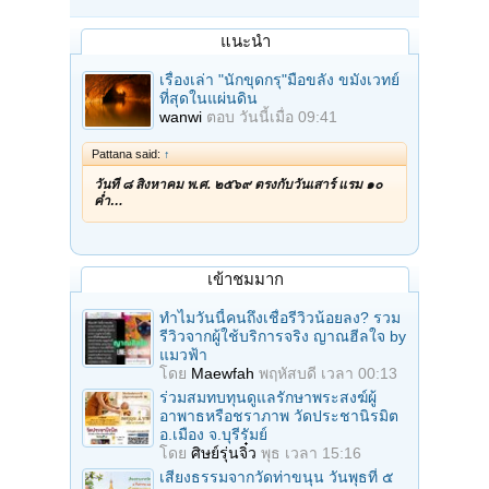
แนะนำ
เรื่องเล่า "นักขุดกรุ"มือขลัง ขมังเวทย์
ที่สุดในแผ่นดิน
wanwi
ตอบ
วันนี้เมื่อ 09:41
Pattana said:
↑
วันที่ ๘ สิงหาคม พ.ศ. ๒๕๖๙ ตรงกับวันเสาร์ แรม ๑๐
ค่ำ…
เข้าชมมาก
ทำไมวันนี้คนถึงเชื่อรีวิวน้อยลง? รวม
รีวิวจากผู้ใช้บริการจริง ญาณฮีลใจ by
แมวฟ้า
โดย
Maewfah
พฤหัสบดี เวลา 00:13
ร่วมสมทบทุนดูแลรักษาพระสงฆ์ผู้
อาพาธหรือชราภาพ วัดประชานิรมิต
อ.เมือง จ.บุรีรัมย์
โดย
ศิษย์รุ่นจิ๋ว
พุธ เวลา 15:16
เสียงธรรมจากวัดท่าขนุน วันพุธที่ ๕