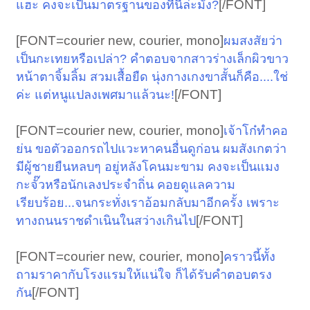
[/FONT]​
แฮะ คงจะเป็นมาตรฐานของที่นี่ล่ะมั้ง?
[FONT=courier new, courier, mono]
ผมสงสัยว่า
เป็นกะเทยหรือเปล่า? คำตอบจากสาวร่างเล็กผิวขาว
หน้าตาจิ้มลิ้ม สวมเสื้อยืด นุ่งกางเกงขาสั้นก็คือ....ใช่
[/FONT]​
ค่ะ แต่หนูแปลงเพศมาแล้วนะ!
[FONT=courier new, courier, mono]
เจ้าโก๋ทำคอ
ย่น ขอตัวออกรถไปแวะหาคนอื่นดูก่อน ผมสังเกตว่า
มีผู้ชายยืนหลบๆ อยู่หลังโคนมะขาม คงจะเป็นแมง
กะจั๊วหรือนักเลงประจำถิ่น คอยดูแลความ
เรียบร้อย...จนกระทั่งเราอ้อมกลับมาอีกครั้ง เพราะ
[/FONT]​
ทางถนนราชดำเนินในสว่างเกินไป
[FONT=courier new, courier, mono]
คราวนี้ทั้ง
ถามราคากับโรงแรมให้แน่ใจ ก็ได้รับคำตอบตรง
[/FONT]​
กัน