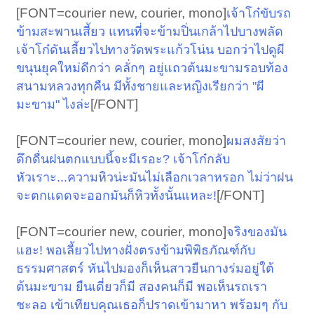
[FONT=courier new, courier, mono]
เจ้าโก๋ขับรถ
ข้ามสะพานเสี้ยว แทนที่จะข้ามปิ่นเกล้าไปบางพลัด
เจ้าโก๋ดันเลี้ยวไปทางวัดพระแก้วโน่น บอกว่าไปดูผี
ขนุนยุคใหม่ดีกว่า คลั่กๆ อยู่แถวต้นมะขามรอบท้อง
สนามหลวงทุกคืน มีทั้งชายและหญิงเรียกว่า "ผี
[/FONT]​
มะขาม" ไงล่ะ
[FONT=courier new, courier, mono]
ผมสงสัยว่า
ดึกดื่นฝนตกแบบนี้จะมีเรอะ? เจ้าโก๋กลับ
หัวเราะ...ความหิวน่ะมันไม่เลือกเวลาหรอก ไม่ว่าฝน
[/FONT]​
จะตกแดดจะออกมันก็หิวทั้งนั้นแหละ!
[FONT=courier new, courier, mono]
จริงของมัน
แฮะ! พอเลี้ยวไปทางฝั่งตรงข้ามพิพิธภัณฑ์กับ
ธรรมศาสตร์ หันไปมองก็เห็นสาวยืนกางร่มอยู่ใต้
ต้นมะขาม ยืนเดี่ยวก็มี สองคนก็มี พอเห็นรถเรา
ชะลอ เข้าเทียบคุณเธอก็ปราดเข้ามาหา พร้อมๆ กับ