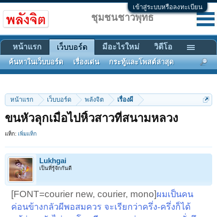
เข้าสู่ระบบหรือลงทะเบียน
ชุมชนชาวพุทธ
หน้าแรก
มีอะไรใหม่
วิดีโอ
เว็บบอร์ด
ค้นหาในเว็บบอร์ด
เรื่องเด่น
กระทู้และโพสต์ล่าสุด
หน้าแรก
เว็บบอร์ด
พลังจิต
เรื่องผี
ขนหัวลุกเมื่อไปหิ้วสาวที่สนามหลวง
แท็ก:
เพิ่มแท็ก
Lukhgai
เป็นที่รู้จักกันดี
[FONT=courier new, courier, mono]
ผมเป็นคน
ค่อนข้างกลัวผีพอสมควร จะเรียกว่าครึ่ง-ครึ่งก็ได้