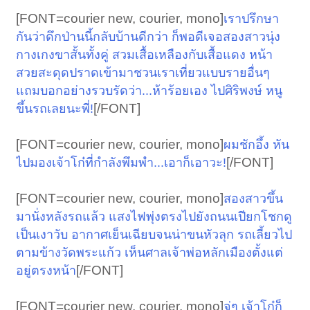
[FONT=courier new, courier, mono]
เราปรึกษา
กันว่าดึกป่านนี้กลับบ้านดีกว่า ก็พอดีเจอสองสาวนุ่ง
กางเกงขาสั้นทั้งคู่ สวมเสื้อเหลืองกับเสื้อแดง หน้า
สวยสะดุดปราดเข้ามาชวนเราเที่ยวแบบรายอื่นๆ
แถมบอกอย่างรวบรัดว่า...ห้าร้อยเอง ไปศิริพงษ์ หนู
[/FONT]​
ขึ้นรถเลยนะพี่!
[FONT=courier new, courier, mono]
ผมชักอึ้ง หัน
[/FONT]​
ไปมองเจ้าโก๋ที่กำลังพึมพำ...เอาก็เอาวะ!
[FONT=courier new, courier, mono]
สองสาวขึ้น
มานั่งหลังรถแล้ว แสงไฟพุ่งตรงไปยังถนนเปียกโชกดู
เป็นเงาวับ อากาศเย็นเฉียบจนน่าขนหัวลุก รถเลี้ยวไป
ตามข้างวัดพระแก้ว เห็นศาลเจ้าพ่อหลักเมืองตั้งแต่
[/FONT]​
อยู่ตรงหน้า
[FONT=courier new, courier, mono]
จู่ๆ เจ้าโก๋ก็