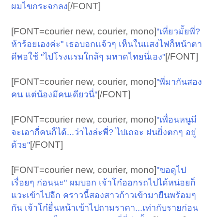
[/FONT]​
ผมไขกระจกลง
[FONT=courier new, courier, mono]
"เที่ยวมั้ยพี่?
ห้าร้อยเองค่ะ" เธอบอกแจ้วๆ เห็นในแสงไฟก็หน้าตา
[/FONT]​
ดีพอใช้ "ไปโรงแรมใกล้ๆ มหาดไทยนี่เอง"
[FONT=courier new, courier, mono]
"พี่มากันสอง
[/FONT]​
คน แต่น้องมีคนเดียวนี่"
[FONT=courier new, courier, mono]
"เพื่อนหนูมี
จะเอากี่คนก็ได้...ว่าไงล่ะพี่? ไปเถอะ ฝนยิ่งตกๆ อยู่
[/FONT]​
ด้วย"
[FONT=courier new, courier, mono]
"ขอดูไป
เรื่อยๆ ก่อนนะ" ผมบอก เจ้าโก๋ออกรถไปได้หน่อยก็
แวะเข้าไปอีก คราวนี้สองสาวก้าวเข้ามายืนพร้อมๆ
กัน เจ้าโก๋ยื่นหน้าเข้าไปถามราคา...เท่ากับรายก่อน