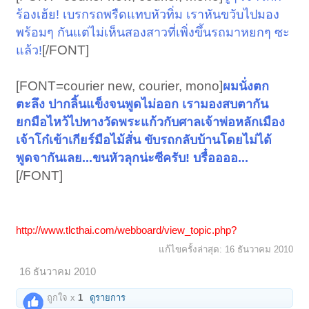
ร้องเฮ้ย! เบรกรถพรืดแทบหัวทิ่ม เราหันขวับไปมอง
พร้อมๆ กันแต่ไม่เห็นสองสาวที่เพิ่งขึ้นรถมาหยกๆ ซะ
[/FONT]​
แล้ว!
[FONT=courier new, courier, mono]
ผมนั่งตก
ตะลึง ปากลิ้นแข็งจนพูดไม่ออก เรามองสบตากัน
ยกมือไหว้ไปทางวัดพระแก้วกับศาลเจ้าพ่อหลักเมือง
เจ้าโก๋เข้าเกียร์มือไม้สั่น ขับรถกลับบ้านโดยไม่ได้
พูดจากันเลย...ขนหัวลุกน่ะซีครับ! บรื๋ออออ...
[/FONT]​
http://www.tlcthai.com/webboard/view_topic.php?
แก้ไขครั้งล่าสุด:
16 ธันวาคม 2010
16 ธันวาคม 2010
ถูกใจ x
1
ดูรายการ