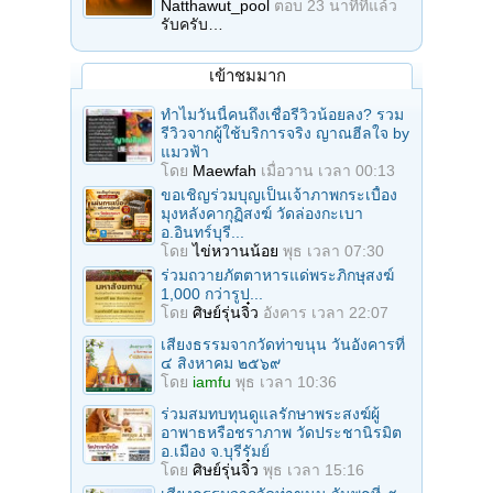
Natthawut_pool
ตอบ
23 นาทีที่แล้ว
รับครับ…
เข้าชมมาก
ทำไมวันนี้คนถึงเชื่อรีวิวน้อยลง? รวม
รีวิวจากผู้ใช้บริการจริง ญาณฮีลใจ by
แมวฟ้า
โดย
Maewfah
เมื่อวาน เวลา 00:13
ขอเชิญร่วมบุญเป็นเจ้าภาพกระเบื้อง
มุงหลังคากุฏิสงฆ์ วัดล่องกะเบา
อ.อินทร์บุรี...
โดย
ไข่หวานน้อย
พุธ เวลา 07:30
ร่วมถวายภัตตาหารแด่พระภิกษุสงฆ์
1,000 กว่ารูป...
โดย
ศิษย์รุ่นจิ๋ว
อังคาร เวลา 22:07
เสียงธรรมจากวัดท่าขนุน วันอังคารที่
๔ สิงหาคม ๒๕๖๙
โดย
iamfu
พุธ เวลา 10:36
ร่วมสมทบทุนดูแลรักษาพระสงฆ์ผู้
อาพาธหรือชราภาพ วัดประชานิรมิต
อ.เมือง จ.บุรีรัมย์
โดย
ศิษย์รุ่นจิ๋ว
พุธ เวลา 15:16