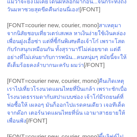
แม้ว่าจะยังไม่เคยโดนผีหลอกมาก่อน...จนกระทั่งถึง
[/FONT]​
วันมหาซวยสุดขีดคืนก่อนนี่เอง!
[FONT=courier new, courier, mono]
สาเหตุมา
จากนิสัยชอบเที่ยวเตร่เสเพล หาเงินง่ายใช้เงินคล่อง
เพื่อนฝูงเอื้อซ่า แต่ที่ซี้กันพิเศษคือเจ้าโก๋ เพราะโสด
กับรักสนุกเหมือนกัน ทั้งสุรานารีไม่ค่อยขาด แต่ดี
อย่างที่ไม่เล่นยากับการพนัน...คนหนุ่มๆ สมัยนี้จะให้
[/FONT]​
ดีเต็มร้อยคงลำบากนะครับ ผมว่า
[FONT=courier new, courier, mono]
คืนเกิดเหตุ
เราไปเที่ยวโรงนวดแผนไทยที่ปิ่นเกล้า เพราะชักเบื่อ
โรงนวดธรรมดากับสปาแบบซ่อง เจ้าโก๋มีรถยนต์ที่
พ่อซื้อให้ เผลอๆ มันก็ออกไปแรดคนเดียว เจอทีเด็ด
จากด๊อก เตอร์นวดแผนไทยที่นั่น เอามาสาธยายให้
[/FONT]​
เพื่อนฟัง
[FONT=courier new, courier, mono]
ขึ้นลิฟต์ไป