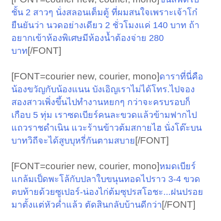
ชั้น 2 สาวๆ นั่งสลอนเต็มตู้ ที่ผมสนใจเพราะเจ้าโก๋
ยืนยันว่า นวดอย่างเดียว 2 ชั่วโมงแค่ 140 บาท ถ้า
อยากเข้าห้องพิเศษมีห้องน้ำต้องจ่าย 280
[/FONT]​
บาท
[FONT=courier new, courier, mono]
ดาราที่นี่คือ
น้องขวัญกับน้องแนน บังเอิญเราไม่ได้โทร.ไปจอง
สองสาวเพิ่งขึ้นไปทำงานหยกๆ กว่าจะครบรอบก็
เกือบ 5 ทุ่ม เราซดเบียร์คนละขวดแล้วข้ามฟากไป
แถวราชดำเนิน แวะร้านข้าวต้มสกายไฮ นั่งโต๊ะบน
[/FONT]​
บาทวิถีจะได้สูบบุหรี่กันตามสบาย
[FONT=courier new, courier, mono]
หมดเบียร์
แกล้มเป็ดพะโล้กับปลาใบขนุนทอดไปราว 3-4 ขวด
ตบท้ายด้วยซูเปอร์-น่องไก่ต้มซุปรสโอชะ...ฝนปรอย
[/FONT]​
มาตั้งแต่หัวค่ำแล้ว ตัดสินกลับบ้านดีกว่า