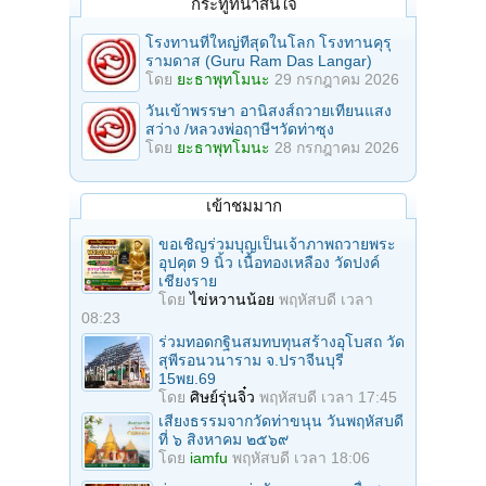
กระทู้ที่น่าสนใจ
โรงทานที่ใหญ่ทีสุดในโลก โรงทานคุรุ
รามดาส (Guru Ram Das Langar)
โดย
ยะธาพุทโมนะ
29 กรกฎาคม 2026
วันเข้าพรรษา อานิสงส์ถวายเทียนแสง
สว่าง /หลวงพ่อฤาษีฯวัดท่าซุง
โดย
ยะธาพุทโมนะ
28 กรกฎาคม 2026
เข้าชมมาก
ขอเชิญร่วมบุญเป็นเจ้าภาพถวายพระ
อุปคุต 9 นิ้ว เนื้อทองเหลือง วัดปงค์
เชียงราย
โดย
ไข่หวานน้อย
พฤหัสบดี เวลา
08:23
ร่วมทอดกฐินสมทบทุนสร้างอุโบสถ วัด
สุพีรอนวนาราม จ.ปราจีนบุรี
15พย.69
โดย
ศิษย์รุ่นจิ๋ว
พฤหัสบดี เวลา 17:45
เสียงธรรมจากวัดท่าขนุน วันพฤหัสบดี
ที่ ๖ สิงหาคม ๒๕๖๙
โดย
iamfu
พฤหัสบดี เวลา 18:06