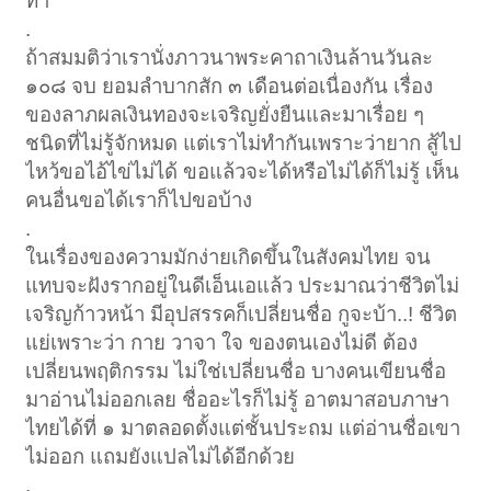
ทำ
.
ถ้าสมมติว่าเรานั่งภาวนาพระคาถาเงินล้านวันละ
๑๐๘ จบ ยอมลำบากสัก ๓ เดือนต่อเนื่องกัน เรื่อง
ของลาภผลเงินทองจะเจริญยั่งยืนและมาเรื่อย ๆ
ชนิดที่ไม่รู้จักหมด แต่เราไม่ทำกันเพราะว่ายาก สู้ไป
ไหว้ขอไอ้ไข่ไม่ได้ ขอแล้วจะได้หรือไม่ได้ก็ไม่รู้ เห็น
คนอื่นขอได้เราก็ไปขอบ้าง
.
ในเรื่องของความมักง่ายเกิดขึ้นในสังคมไทย จน
แทบจะฝังรากอยู่ในดีเอ็นเอแล้ว ประมาณว่าชีวิตไม่
เจริญก้าวหน้า มีอุปสรรคก็เปลี่ยนชื่อ กูจะบ้า..! ชีวิต
แย่เพราะว่า กาย วาจา ใจ ของตนเองไม่ดี ต้อง
เปลี่ยนพฤติกรรม ไม่ใช่เปลี่ยนชื่อ บางคนเขียนชื่อ
มาอ่านไม่ออกเลย ชื่ออะไรก็ไม่รู้ อาตมาสอบภาษา
ไทยได้ที่ ๑ มาตลอดตั้งแต่ชั้นประถม แต่อ่านชื่อเขา
ไม่ออก แถมยังแปลไม่ได้อีกด้วย
.