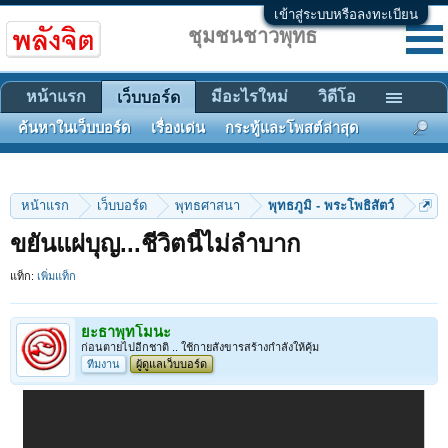
เข้าสู่ระบบหรือลงทะเบียน
ชุมชนชาวพุทธ
หน้าแรก
มีอะไรใหม่
วิดีโอ
เว็บบอร์ด
ค้นหาในเว็บบอร์ด
เรื่องเด่น
กระทู้และโพสต์ล่าสุด
หน้าแรก
เว็บบอร์ด
พุทธศาสนา
พุทธภูมิ - พระโพธิสัตว์
ขยันแผ่บุญ...ชีวิตนี้ไม่ลำบาก
แท็ก:
เพิ่มแท็ก
ยะธาพุทโมนะ
ก่อนตายไปอีกชาติ .. ใช้กายสังขารสร้างกำลังให้คุ้ม
ทีมงาน
ผู้ดูแลเว็บบอร์ด