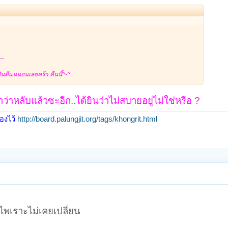
--
ดีแน่นอนเลยคร้า คืนนี้^-^
กว่าหลับแล้วซะอีก..ได้ยินว่าไม่สบายอยู่ไม่ใช่หรือ ?
้องไว้
http://board.palungjit.org/tags/khongrit.html
งไพเราะไม่เคยเปลี่ยน