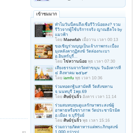
เข้าชมมาก
ทำไมวันนี้คนถึงเชื่อรีวิวน้อยลง? รวม
รีวิวจากผู้ใช้บริการจริง ญาณฮีลใจ by
แมวฟ้า
โดย
Maewfah
เมื่อวาน เวลา 00:13
ขอเชิญร่วมบุญเป็นเจ้าภาพกระเบื้อง
มุงหลังคากุฏิสงฆ์ วัดล่องกะเบา
อ.อินทร์บุรี...
โดย
ไข่หวานน้อย
พุธ เวลา 07:30
เสียงธรรมจากวัดท่าขนุน วันอังคารที่
๔ สิงหาคม ๒๕๖๙
โดย
iamfu
พุธ เวลา 10:36
ร่วมทอดกฐินสามัคคี วัดสังฆทาน
จ.นนทบุรี 1พย.69
โดย
ศิษย์รุ่นจิ๋ว
อังคาร เวลา 11:14
ร่วมสมทบทุนดูแลรักษาพระสงฆ์ผู้
อาพาธหรือชราภาพ วัดประชานิรมิต
อ.เมือง จ.บุรีรัมย์
โดย
ศิษย์รุ่นจิ๋ว
พุธ เวลา 15:16
ร่วมถวายภัตตาหารแด่พระภิกษุสงฆ์
1,000 กว่ารูป...
#1