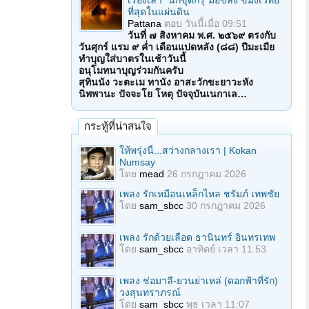
เรื่องเล่า "นักขุดกรุ"มือขลัง ขมังเวทย์
ที่สุดในแผ่นดิน
Pattana
ตอบ
วันนี้เมื่อ 09:51
วันที่ ๗ สิงหาคม พ.ศ. ๒๕๖๙ ตรงกับ
วันศุกร์ แรม ๙ ค่ำ เดือนแปดหลัง (๘๘) ปีมะเมีย
ทำบุญใส่บาตรในเช้าวันนี้
อนุโมทนาบุญร่วมกันครับ
สุทินนัง วะตะเม ทานัง อาสะวักขะยาวะหัง
นิพพานะ ปัจจะโย โหตุ ปัจจุบันเนกาเล…
กระทู้ที่น่าสนใจ
ให้พรุ่งนี้...สว่างกลางเรา | Kokan
Numsay
โดย
mead
26 กรกฎาคม 2026
เพลง รักเหมือนเหล็กไหล ชรัมภ์ เทพชัย
โดย
sam_sbcc
30 กรกฎาคม 2026
เพลง รักด้วยเลือด ธานินทร์ อินทรเทพ
โดย
sam_sbcc
อาทิตย์ เวลา 11:53
เพลง ช่อมาลี-ยวนย่าเหล่ (ดอกฟ้าที่รัก)
วงสุนทราภรณ์
โดย
sam_sbcc
พุธ เวลา 11:07