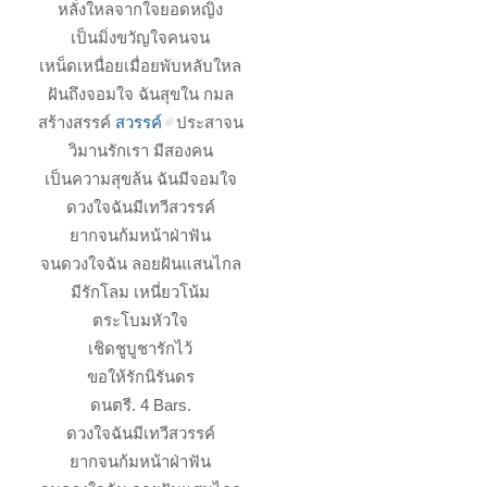
หลั่งใหลจากใจยอดหญิง
เป็นมิ่งขวัญใจคนจน
เหน็ดเหนื่อยเมื่อยพับหลับใหล
ฝันถึงจอมใจ ฉันสุขใน กมล
สร้างสรรค์
สวรรค์
ประสาจน
วิมานรักเรา มีสองคน
เป็นความสุขล้น ฉันมีจอมใจ
ดวงใจฉันมีเทวีสวรรค์
ยากจนก้มหน้าฝ่าฟัน
จนดวงใจฉัน ลอยฝันแสนไกล
มีรักโลม เหนี่ยวโน้ม
ตระโบมหัวใจ
เชิดชูบูชารักไว้
ขอให้รักนิรันดร
ดนตรี. 4 Bars.
ดวงใจฉันมีเทวีสวรรค์
ยากจนก้มหน้าฝ่าฟัน