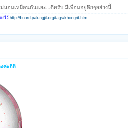
่นอนเหมือนกันแฮะ...ดีครับ มีเพื่อนอยู่ดึกๆอย่างนี้​
้องไว้
http://board.palungjit.org/tags/khongrit.html
ค่ะอิอิ