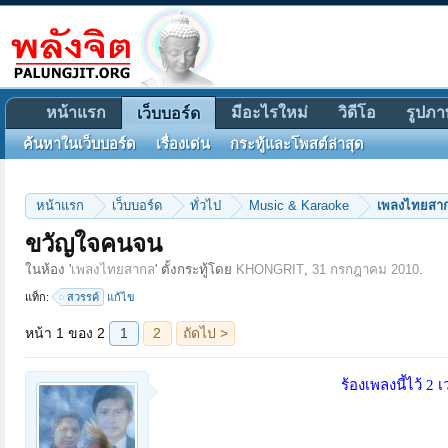
หน้าแรก
มีอะไรใหม่
วิดีโอ
รูปภา
เว็บบอร์ด
ค้นหาในเว็บบอร์ด
เรื่องเด่น
กระทู้และโพสต์ล่าสุด
หน้าแรก
เว็บบอร์ด
ทั่วไป
Music & Karaoke
เพลงไทยสา
ขวัญใจคนจน
หน้า 1 ของ 2
1
2
ถัดไป >
ในห้อง '
เพลงไทยสากล
' ตั้งกระทู้โดย
KHONGRIT
,
31 กรกฎาคม 2010
.
แท็ก:
สวรรค์
แก้ไข
ร้องเพลงนี้ไว้ 2 