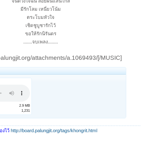
จนดวงใจฉัน ลอยฝันแสนไกล
มีรักโลม เหนี่ยวโน้ม
ตระโบมหัวใจ
เชิดชูบูชารักไว้
ขอให้รักนิรันดร
.......จบเพลง........
palungjit.org/attachments/a.1069493/[/MUSIC]​
2.9 MB
1,231
้องไว้
http://board.palungjit.org/tags/khongrit.html