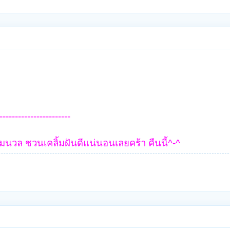
-----------------------
นวล ชวนเคลิ้มฝันดีแน่นอนเลยคร้า คืนนี้^-^