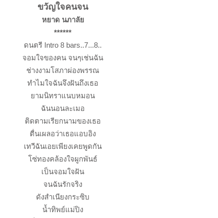
ขวัญใจคนจน
หยาด นภาลัย
******
ดนตรี Intro 8 bars..7...8..
จอมใจของคน จนๆเช่นฉัน
ช่างงามโสภาผ่องพรรณ
ทำไมใจฉันจึงฝันถึงเธอ
ยามนิทราแนบหมอน
ฉันนอนละเมอ
ติดตามเรียกนามของเธอ
ตื่นเผลอว่าเธอแอบอิง
เทวีฉันเอยเพียงเคยพูดกัน
โซ่ทองคล้องใจผูกพันธ์
เป็นจอมใจฝัน
จนฉันรักจริง
ดังสำเนียงกระซิบ
น้ำทิพย์แม่ปิง