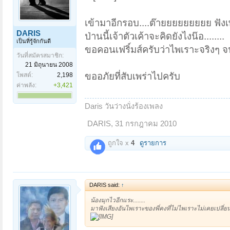
เข้ามาอีกรอบ....ต๊ายยยยยยยยย ฟังเพล
DARIS
ป่านนี้เจ้าตัวเค้าจะคิดยังไงน๊อ........
เป็นที่รู้จักกันดี
ขอคอนเฟริ์มส์ครับว่าไพเราะจริงๆ 
วันที่สมัครสมาชิก:
21 มิถุนายน 2008
ขออภัยที่สับเพร่าไปครับ
โพสต์:
2,198
ค่าพลัง:
+3,421
Daris วันว่างนั่งร้องเพลง
DARIS
,
31 กรกฎาคม 2010
ถูกใจ x
4
ดูรายการ
DARIS said:
↑
น้องมุกไวอีกแระ........
มาฟังเสียงอันไพเราะของพี่คงที่ไม่ไพเราะไม่เคยเปลี่ย