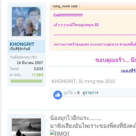
nong_mook said:
↑
Cut!!!!!!!!!!!!!!!!!!!
เย้ ๆ ๆ ๆ มะมีใครอยู่เสจมุข อิอิ
--------------------------------------------------------------------
KHONGRIT
เพราะมากคร้าคุนลุงคง แบบเพราะนุ่มนวล ชวนเคลิ้มฝัน
เป็นที่รู้จักกันดี
วันที่สมัครสมาชิก:
ขอบคุณจร้า...
นึ
16 มีนาคม 2007
โพสต์:
3,633
เพลงที่ร
ค่าพลัง:
+7,083
KHONGRIT
,
31 กรกฎาคม 2010
ถูกใจ x
6
ดูรายการ
น้องมุกไวอีกแระ........
มาฟังเสียงอันไพเราะของพี่คงที่ยังค