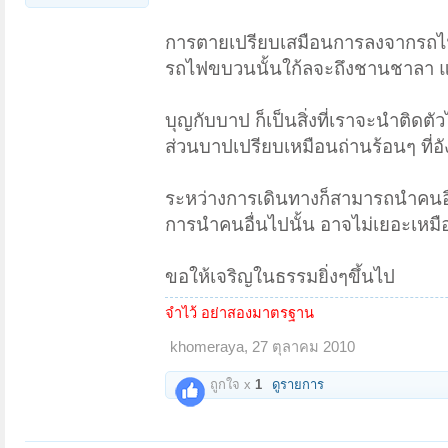
การตายเปรียบเสมือนการลงจากรถไฟ 
รถไฟขบวนนั้นใก้ลจะถึงชานชาลา แต่
บุญกับบาป ก็เป็นสิ่งที่เราจะนำติ
ส่วนบาปเปรียบเหมือนถ่านร้อนๆ ที่อัง
ระหว่างการเดินทางก็สามารถนำคนอื่
การนำคนอื่นไปนั้น อาจไม่เยอะเหมือนก
ขอให้เจริญในธรรมยิ่งๆขึ้นไป
จำไว้ อย่าสองมาตรฐาน
khomeraya
,
27 ตุลาคม 2010
ถูกใจ x
1
ดูรายการ