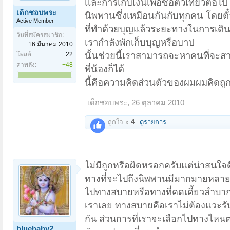
เเละการเก็บเงินเพื่อซื้อตั๋วเที่ยว
เด็กชอบพระ
นิพพานซึ่งเหมือนกันกับทุกคน โดยตั๋
Active Member
ที่ทำด้วยบุญเเล้วระยะทางในการเดิน
วันที่สมัครสมาชิก:
เรากำลังพักเก็บบุญหรือบาป
16 มีนาคม 2010
นั้นช่วยนี้เราสามารถจะหาคนที่จะสาม
โพสต์:
22
ค่าพลัง:
+48
พี่น้องก็ได้
นี้คือความคิดส่วนตัวของผมผมคิดถู
เด็กชอบพระ
,
26 ตุลาคม 2010
ถูกใจ x
4
ดูรายการ
ไม่มีถูกหรือผิดหรอกครับแต่น่าสนใจด
ทางที่จะไปถึงนิพพานมีมากมายหลายท
ไปทางสบายหรือทางที่คดเคี้ยวลำบา
เราเลย ทางสบายคือเราไม่ต้องแวะร
กัน ส่วนการที่เราจะเลือกไปทางไหนต่อ
bluebaby2