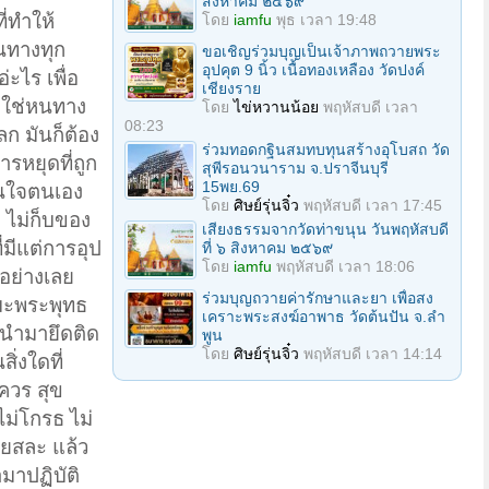
สิงหาคม ๒๕๖๙
ี่ทำให้
โดย
iamfu
พุธ เวลา 19:48
ินทางทุก
ขอเชิญร่วมบุญเป็นเจ้าภาพถวายพระ
อุปคุต 9 นิ้ว เนื้อทองเหลือง วัดปงค์
่ะไร เพื่อ
เชียงราย
ไม่ใช่หนทาง
โดย
ไข่หวานน้อย
พฤหัสบดี เวลา
08:23
ก มันก็ต้อง
ร่วมทอดกฐินสมทบทุนสร้างอุโบสถ วัด
รหยุดที่ถูก
สุพีรอนวนาราม จ.ปราจีนบุรี
15พย.69
ในใจตนเอง
โดย
ศิษย์รุ่นจิ๋ว
พฤหัสบดี เวลา 17:45
า ไม่ก็บของ
เสียงธรรมจากวัดท่าขนุน วันพฤหัสบดี
่มีแต่การอุป
ที่ ๖ สิงหาคม ๒๕๖๙
โดย
iamfu
พฤหัสบดี เวลา 18:06
ักอย่างเลย
ร่วมบุญถวายค่ารักษาและยา เพื่อสง
รรมะพระพุทธ
เคราะพระสงฆ์อาพาธ วัดต้นปัน จ.ลํา
คนนำมายึดติด
พูน
โดย
ศิษย์รุ่นจิ๋ว
พฤหัสบดี เวลา 14:14
ิ่งใดที่
่ควร สุข
ไม่โกรธ ไม่
สียสละ แล้ว
มาปฏิบัติ