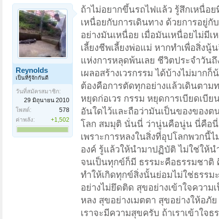
ถ้าไม่อยากขึ้นรถไฟแล้ว รู้สึกเหนื่อย
เหนื่อยกับการเดินทาง ด้วยการอยู่กับ
อย่างมันเหนื่อย เมื่อมันเหนื่อยไม่มีเ
เลี้ยงชีพเลี้ยงพ่อแม่ หากทำเพื่อสิ่งน
แห่งการหลุดพ้นเลย ชีวิตประจำวันถึ
Reynolds
เผลอสร้างเวรกรรม ได้บ้างไม่มากก็น้
เป็นที่รู้จักกันดี
ต้องคือการตัดทุกอย่างแล้วเดินต
วันที่สมัครสมาชิก:
หยุดก่อเวร กรรม หยุดการเบียดเบียนท
29 มิถุนายน 2010
อันใดไว้และถือว่ามันเป็นของของตนเอ
โพสต์:
578
ค่าพลัง:
+1,502
โลก สมมุติ นั่นนี่ ว่านู่นคือนู่น นี่
เพราะการหลงในสิ่งที่อุปโลกพวกนี้ไม่
องค์ รู้แล้วให้นำมาปฏิบัติ ไม่ใช่ให
จนเป็นทุกข์ก็มี ธรรมะคือธรรมชาติ คื
ทำให้เกิดทุกข์สิ่งนั้นย่อมไม่ใช่ธรร
อย่างไม่ยึดติด สุขอย่างเข้าใจความเ
หลง สุขอย่างเมตตา สุขอย่างให้อภัย สุ
เราจะมีความสุขครับ ถ้าเราเข้าใจธร