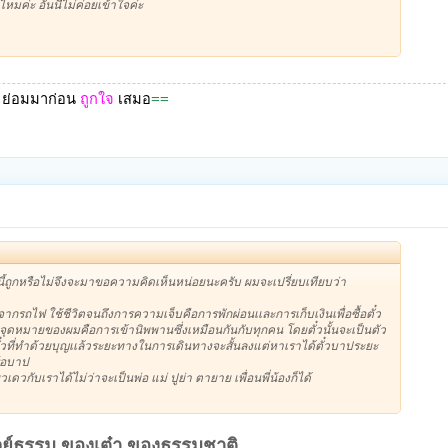
มค่ะ อันนี้ไม่ค่อยเข้าใจค่ะ
ย่อมมาก่อน
ถูกใจ
เสมอ
==
ี้ถูกหรือไม่จึงจะมาขอความคิดเห็นหน่อยนะครับ ผมจะเปรี่ยบเทียบว่า
ากรถไฟ ใช้ชีวิตจนถึงการความเจ็บคือการพักผ่อนเเละการเก็บเงินเพื่อซื้อตั๋ว
 จุดหมายของผมคือการเข้านิพพานซึ่งเหมือนกันกับทุกคน โดยตั๋วนั้นจะเป็นตัว
ั๋วที่ทำด้วยบุญเเล้วระยะทางในการเดินทางจะสั้นลงแต่หาเราได้ตั๋วบาประยะ
รือบาป
วกับเราได้ไม่ว่าจะเป็นพ่อ แม่ ปูย่า ตายาย เพื่อนพี่น้องก็ได้
ลย์ธรรม ของเต๋า ของธรรมชาติ