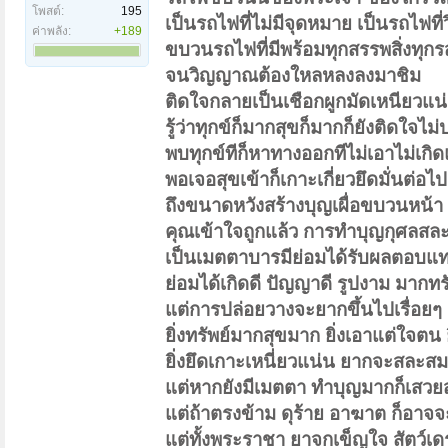
โพสต์:
195
เป็นรถไฟที่ไม่มีจุดหมาย เป็นรถไฟที่ว
ค่าพลัง:
+189
ขบวนรถไฟที่มีพร้อมทุกสรรพสิ่งทุก
จนวิญญาณต้องใหลหลงลงมาชิม
ติดใจกลายเป็นเชือกผูกมัดเหนียวแน
รู้ว่าทุกข์ก็มากสุขก็มากก็ยังติดใจไ
พบทุกข์ทีก็หาทางออกทีไม่เอาไม่เกิด
พอเจอสุขเข้าก็เกาะเกี่ยวยึดมั่นต่อไป
ถึงขนาดหวังสร้างบุญเผื่อขบวนหน้า จ
คุณเข้าใจถูกแล้ว การทำบุญกุศลสละท
เป็นเมตตาบารมีย่อมได้รับผลตอบแท
ย่อมได้เกิดดี ปัญญาดี รูปงาม มากทร
แต่การปล่อยวางจะยากขึ้นไปเรื่อยๆ 
ยิ่งทรัพย์มากสุขมาก ยิ่งเอาแต่ใจตน 
ยิ่งยึดเกาะเหนี่ยวแน่น ยากจะสละสมบ
แต่หากยังมีเมตตา ทำบุญมากก็เสว
แต่ถ้าตรงข้าม ดุร้าย อาฆาต ก็อาจจะ
แต่ทั้งพระราชา ยาจกเข็ญใจ สัตว์เดรฉ