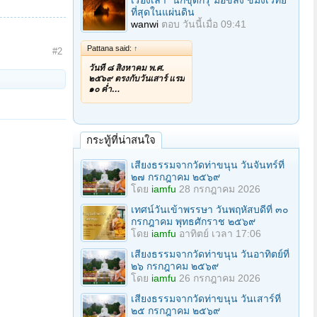
เรื่องเล่า "นักขุดกรุ"มือขลัง ขมังเวทย์
ที่สุดในแผ่นดิน
wanwi
ตอบ
วันนี้เมื่อ 09:41
Pattana said:
↑
#2
วันที่ ๘ สิงหาคม พ.ศ.
๒๕๖๙ ตรงกับวันเสาร์ แรม
๑๐ ค่ำ…
กระทู้ที่น่าสนใจ
เสียงธรรมจากวัดท่าขนุน วันจันทร์ที่
๒๗ กรกฎาคม ๒๕๖๙
โดย
iamfu
28 กรกฎาคม 2026
เทศน์วันเข้าพรรษา วันพฤหัสบดีที่ ๓๐
กรกฎาคม พุทธศักราช ๒๕๖๙
โดย
iamfu
อาทิตย์ เวลา 17:06
เสียงธรรมจากวัดท่าขนุน วันอาทิตย์ที่
๒๖ กรกฎาคม ๒๕๖๙
โดย
iamfu
26 กรกฎาคม 2026
เสียงธรรมจากวัดท่าขนุน วันเสาร์ที่
๒๕ กรกฎาคม ๒๕๖๙