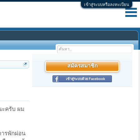
เข้าสู่ระบบหรือลงทะเบียน
สมัครสมาชิก
เข้าสู่ระบบด้วย Facebook
ยนะครับ ผม
การพักผ่อน