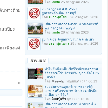
โดย
iamfu
25 กรกฎาคม 2026
26 กรกฏาคม พ.ศ. 2569
ดินทางด้วย
@ศาลหลักเมือง ราชบุรี
โดย
ยะธาพุทโมนะ
26 กรกฎาคม 2026
เสียงธรรมจากวัดท่าขนุน วันอังคารที่
๒๘ กรกฎาคม ๒๕๖๙
นเสบียง
โดย
iamfu
28 กรกฎาคม 2026
28 ก.ค.69 @ม่อนพญานาค จ.พะเยา
โดย
ยะธาพุทโมนะ
28 กรกฎาคม 2026
ม เพียงแต่
เข้าชมมาก
ทำไมวันนี้คนถึงเชื่อรีวิวน้อยลง? รวม
รีวิวจากผู้ใช้บริการจริง ญาณฮีลใจ by
แมวฟ้า
โดย
Maewfah
พฤหัสบดี เวลา 00:13
#3
ร่วมสมทบทุนดูแลรักษาพระสงฆ์ผู้
อาพาธหรือชราภาพ วัดประชานิรมิต
อ.เมือง จ.บุรีรัมย์
โดย
ศิษย์รุ่นจิ๋ว
พุธ เวลา 15:16
เสียงธรรมจากวัดท่าขนุน วันพุธที่ ๕