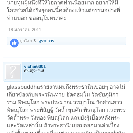
นายทุนผู้หนึ่งที่ให้โอกาศท่านน้อยมาก อยากให้มี
ใครช่วยได้จริงๆตอนนี้คงต้องแล้วแต่กรรมอย่างที่
ท่านบอก ขออนุโมทนาค่ะ
19 มกราคม 2011
ถูกใจ x
3
ดูรายการ
vichai6001
เป็นที่รู้จักกันดี
glassbuddhaรายงานผมถึงพระธานินบ่อยๆ อาจไม่
เกี่ยวข้องกับพระวนินทาย อัคคธมฺโม วัดชัยภูมิกา
ราม พิษณุโลก พระประมาณ วรญาโณ วัดย่านยาว
พิษณุโลก พระพิสิฏฐ์ วัดถ้ำขุนศึก พิษณุโลก และพระ
วัดถ้ำพระ วังทอง พิษณุโลก แถมยังรู้เบื้องหลังพระ
และวัดเหล่านั้น ถ้าพระธานินยอมออกมาเล่าเบื้อง