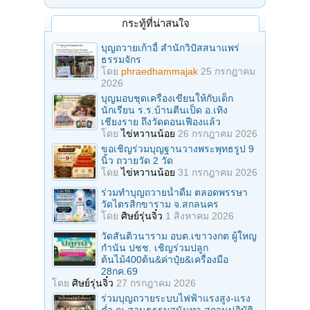
กระทู้ที่น่าสนใจ
บุญถวายเก้าอี้ สำนักวิปัสสนาแพร่
ธรรมจักร
โดย
phraedhammajak
25 กรกฎาคม
2026
บุญมอบชุดเครื่องเขียนให้กับเด็ก
นักเรียน ร.ร.บ้านตีนเป็ด อ.เทิง
เชียงราย ถึงวัดดอนเฟืองแล้ว
โดย
ไข่หวานน้อย
26 กรกฎาคม 2026
ขอเชิญร่วมบุญฐานวางพระพุทธรูป 9
นิ้ว ถวายวัด 2 วัด
โดย
ไข่หวานน้อย
31 กรกฎาคม 2026
ร่วมทําบุญถวายน้ำดื่ม ตลอดพรรษา
วัดไตรสิกขาราม จ.สกลนคร
โดย
ศิษย์รุ่นจิ๋ว
1 สิงหาคม 2026
วัดสันติวนาราม อบต.เขาวงกต ผู้ใหญ
กํานัน ปชช. เชิญร่วมปลูก
ต้นไม้400ต้น&ค่าปุ๋ย&เครื่องมือ
28กค.69
โดย
ศิษย์รุ่นจิ๋ว
27 กรกฎาคม 2026
ร่วมบุญถวายระบบไฟฟ้าแรงสูง-แรง
ต่ำ ณ สวนธรรมสุนันทา สถานปฏิบัติ