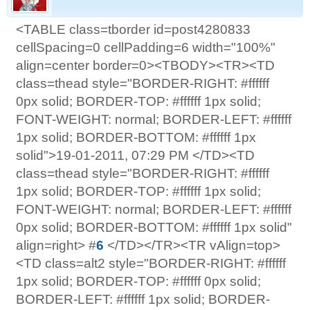
<TABLE class=tborder id=post4280833
cellSpacing=0 cellPadding=6 width="100%"
align=center border=0><TBODY><TR><TD
class=thead style="BORDER-RIGHT: #ffffff
0px solid; BORDER-TOP: #ffffff 1px solid;
FONT-WEIGHT: normal; BORDER-LEFT: #ffffff
1px solid; BORDER-BOTTOM: #ffffff 1px
solid">19-01-2011, 07:29 PM </TD><TD
class=thead style="BORDER-RIGHT: #ffffff
1px solid; BORDER-TOP: #ffffff 1px solid;
FONT-WEIGHT: normal; BORDER-LEFT: #ffffff
0px solid; BORDER-BOTTOM: #ffffff 1px solid"
align=right> #
6
</TD></TR><TR vAlign=top>
<TD class=alt2 style="BORDER-RIGHT: #ffffff
1px solid; BORDER-TOP: #ffffff 0px solid;
BORDER-LEFT: #ffffff 1px solid; BORDER-