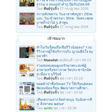
ธรรม จ.หนองบัวลำภู ปิดรับ2สค.69
โดย
ศิษย์รุ่นจิ๋ว
27 กรกฎาคม 2026
ถวายสังฆทาน วันอาสาฬหบูชา 29กค.
และ วันเข้าพรรษา 30กค. วัดพระพุทธ
บาทถั้าป่าไผ่ จ.ลําพูน
โดย
ศิษย์รุ่นจิ๋ว
27 กรกฎาคม 2026
เข้าชมมาก
ทำไมวันนี้คนถึงเชื่อรีวิวน้อยลง? รวม
รีวิวจากผู้ใช้บริการจริง ญาณฮีลใจ by
แมวฟ้า
โดย
Maewfah
พฤหัสบดี เวลา 00:13
ร่วมสมทบทุนดูแลรักษาพระสงฆ์ผู้
อาพาธหรือชราภาพ วัดประชานิรมิต
อ.เมือง จ.บุรีรัมย์
โดย
ศิษย์รุ่นจิ๋ว
พุธ เวลา 15:16
ทอดผ้าป่าซื้อSmart TV ใช้เรียน&สอน
พัดลมห้องเรียน พัฒนาสถานศึกษา...
โดย
ศิษย์รุ่นจิ๋ว
พุธ เวลา 10:50
เสียงธรรมจากวัดท่าขนุน วันอังคารที่
๔ สิงหาคม ๒๕๖๙
โดย
iamfu
พุธ เวลา 10:36