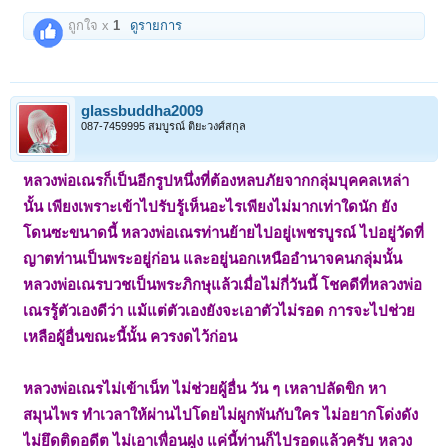
ถูกใจ x
1
ดูรายการ
glassbuddha2009
087-7459995 สมบูรณ์ ติยะวงศ์สกุล
หลวงพ่อเณรก็เป็นอีกรูปหนึ่งที่ต้องหลบภัยจากกลุ่มบุคคลเหล่า
นั้น เพียงเพราะเข้าไปรับรู้เห็นอะไรเพียงไม่มากเท่าใดนัก ยัง
โดนซะขนาดนี้ หลวงพ่อเณรท่านย้ายไปอยู่เพชรบูรณ์ ไปอยู่วัดที่
ญาตท่านเป็นพระอยู่ก่อน และอยู่นอกเหนืออำนาจคนกลุ่มนั้น
หลวงพ่อเณรบวชเป็นพระภิกษุแล้วเมื่อไม่กี่วันนี้ โชคดีที่หลวงพ่อ
เณรรู้ตัวเองดีว่า แม้แต่ตัวเองยังจะเอาตัวไม่รอด การจะไปช่วย
เหลือผู้อื่นขณะนี้นั้น ควรงดไว้ก่อน
หลวงพ่อเณรไม่เข้าเน็ท ไม่ช่วยผู้อื่น วัน ๆ เหลาปลัดขิก หา
สมุนไพร ทำเวลาให้ผ่านไปโดยไม่ผูกพันกับใคร ไม่อยากโด่งดัง
ไม่ยึดติดอดีต ไม่เอาเพื่อนฝูง แค่นี้ท่านก็ไปรอดแล้วครับ หลวง