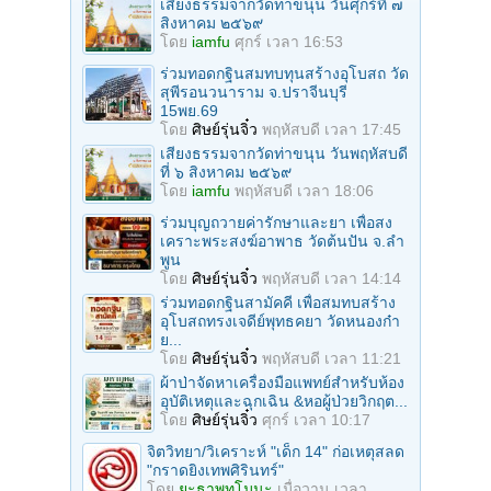
เสียงธรรมจากวัดท่าขนุน วันศุกร์ที่ ๗
สิงหาคม ๒๕๖๙
โดย
iamfu
ศุกร์ เวลา 16:53
ร่วมทอดกฐินสมทบทุนสร้างอุโบสถ วัด
สุพีรอนวนาราม จ.ปราจีนบุรี
15พย.69
โดย
ศิษย์รุ่นจิ๋ว
พฤหัสบดี เวลา 17:45
เสียงธรรมจากวัดท่าขนุน วันพฤหัสบดี
ที่ ๖ สิงหาคม ๒๕๖๙
โดย
iamfu
พฤหัสบดี เวลา 18:06
ร่วมบุญถวายค่ารักษาและยา เพื่อสง
เคราะพระสงฆ์อาพาธ วัดต้นปัน จ.ลํา
พูน
โดย
ศิษย์รุ่นจิ๋ว
พฤหัสบดี เวลา 14:14
ร่วมทอดกฐินสามัคคี เพื่อสมทบสร้าง
อุโบสถทรงเจดีย์พุทธคยา วัดหนองก๋า
ย...
โดย
ศิษย์รุ่นจิ๋ว
พฤหัสบดี เวลา 11:21
ผ้าป่าจัดหาเครื่องมือแพทย์สำหรับห้อง
อุบัติเหตุและฉุกเฉิน &หอผู้ป่วยวิกฤต...
โดย
ศิษย์รุ่นจิ๋ว
ศุกร์ เวลา 10:17
จิตวิทยา/วิเคราะห์ "เด็ก 14" ก่อเหตุสลด
"กราดยิงเทพศิรินทร์"
โดย
ยะธาพุทโมนะ
เมื่อวาน เวลา