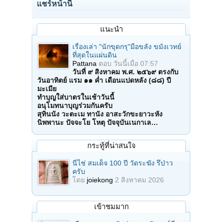
แชร์หน้านี้
แนะนำ
เรื่องเล่า "นักขุดกรุ"มือขลัง ขมังเวทย์
ที่สุดในแผ่นดิน
Pattana
ตอบ
วันนี้เมื่อ 07:57
วันที่ ๙ สิงหาคม พ.ศ. ๒๕๖๙ ตรงกับ
วันอาทิตย์ แรม ๑๑ ค่ำ เดือนแปดหลัง (๘๘) ปี
มะเมีย
ทำบุญใส่บาตรในเช้าวันนี้
อนุโมทนาบุญร่วมกันครับ
สุทินนัง วะตะเม ทานัง อาสะวักขะยาวะหัง
นิพพานะ ปัจจะโย โหตุ ปัจจุบันเนกาเล…
กระทู้ที่น่าสนใจ
นี่ไช่ สมเด็จ 100 ปี วัดระฆัง รึป่าว
ครับ
โดย
joiekong
2 สิงหาคม 2026
เข้าชมมาก