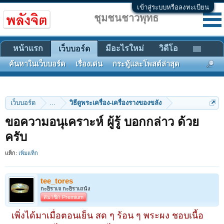
เข้าสู่ระบบหรือลงทะเบียน
ชุมชนชาวพุทธ
หน้าแรก
มีอะไรใหม่
วิดีโอ
เว็บบอร์ด
ค้นหาในเว็บบอร์ด
เรื่องเด่น
กระทู้และโพสต์ล่าสุด
เว็บบอร์ด
...
วิธีดูพระเครื่อง-เครื่องรางของขลัง
ขอความอนุเคราะห์ ผู้รู้ บอกกล่าว ด้วย
ครับ
แท็ก:
เพิ่มแท็ก
tee_tores
กะยิราเจ กะยิราเถนัง
สมาชิก Premium
เพิ่งได้มาเมื่อตอนเย็น สด ๆ ร้อน ๆ พระผง ชอบเนื้อ