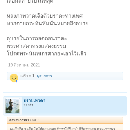
เสื่อมสลายไปในที่สุด
หลงภาพวาดเจือด้วยราคะทางเพศ
หากตายกระทันหันนั่นหมายถึงอบาย
อุบายในการถอดถอนราคะ
พระศาสดาทรงแสดงธรรม
โปรดพระนันทเถรศากยะเอาไว้แล้ว
19 สิงหาคม 2021
เศร้า x
1
ดูรายการ
ปราบเทวดา
ลอยลำ
ศีลทานภาวนา said:
↑
ผมถือศีล ๕ เต็ม ไม่ให้พลาดเลย รักษาไว้ยิ่งกว่าชีวิตของตน ทาน ภาวนา