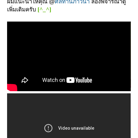
ผมแนะนำให้คุณ @
ศีลทานภาวนา
ลองพิจารณาดู
เพิ่มเติมครับ
[^_^]