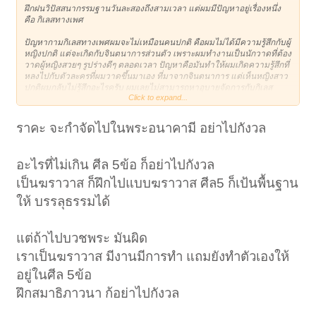
ฝึกฝนวิปัสสนากรรมฐานวันละสองถึงสามเวลา แต่ผมมีปัญหาอยู่เรื่องหนึ่ง
คือ กิเลสทางเพศ
ปัญหากามกิเลสทางเพศผมจะไม่เหมือนคนปกติ คือผมไม่ได้มีความรู้สึกกับผู้
หญิงปกติ แต่จะเกิดกับจินตนาการส่วนตัว เพราะผมทำงานเป็นนักวาดที่ต้อง
วาดผู้หญิงสวยๆ รูปร่างดีๆ ตลอดเวลา ปัญหาคือมันทำให้ผมเกิดความรู้สึกที่
หลงไปกับตัวละครที่ผมวาดขึ้นมาเอง ที่มาจากจินตนาการ แต่เห็นหญิงสาว
ปกติผมกลับไม่รู้สึกอะไรครับ ผมเลยไม่สามารถหาอุบายจัดการกับกิเลส
Click to expand...
แปลกๆ ของตนเองนี่ได้ ทุกวันนี้พยายามทำอสุภะ พิจารณาร่างกายอยู่ครับ ก็
ไม่รู้ว่าจะสำเร็จเมื่อไหร่ การปฏิบัติธรรมของผมครบถ้วน แต่ก็ยังต้อง
ปลดเปลื้องตนเองเป็นครั้งคราวที่อดไม่ไหวจริงๆ เพื่อไม่ให้ความรู้สึกมัน
ราคะ จะกำจัดไปในพระอนาคามี อย่าไปกังวล
รบกวนผมมากนัก จะได้ปฏิบัติธรรมสบายๆ แต่ศีล ๕ ผมครบครับ ไม่ได้ไป
ซื้อบริการหรือผิดลูกผิดเมียใคร
อะไรที่ไม่เกิน ศีล 5ข้อ ก็อย่าไปกังวล
ปัญหาคือ ถ้าหากผมยังรักษา ศีล ทาน ภาวนา สมาธิ ครบ ละกิเลสโกรธ
โทสะ จนเบาบาง มีพรหมวิหาร ๔ ไม่เกิดนิวรณ์ในสมาธิ แต่ยังมีกามกิเลส
เป็นฆราวาส ก็ฝึกไปแบบฆราวาส ศีล5 ก็เป้นพื้นฐาน
ทางเพศอยู่ในจิตในยามปกติโดยเฉพาะเวลานั่งทำงาน ถ้าหากผมตายไป
ให้ บรรลุธรรมได้
อย่างกระทันหัน (ปกติผมจะภาวนาพุทโธในใจตลอดเวลา) จะส่งผลให้ผมไป
ตกอบายภูมิ ไปนรกได้ไหมครับ
แต่ถ้าไปบวชพระ มันผิด
เราเป็นฆราวาส มีงานมีการทำ แถมยังทำตัวเองให้
อยู่ในศีล 5ข้อ
ฝึกสมาธิภาวนา ก้อย่าไปกังวล