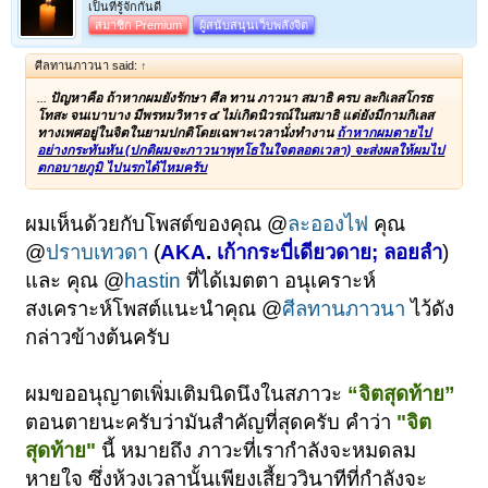
เป็นที่รู้จักกันดี
สมาชิก Premium
ผู้สนับสนุนเว็บพลังจิต
ศีลทานภาวนา said:
↑
...
ปัญหาคือ ถ้าหากผมยังรักษา ศีล ทาน ภาวนา สมาธิ ครบ ละกิเลสโกรธ
โทสะ จนเบาบาง มีพรหมวิหาร ๔ ไม่เกิดนิวรณ์ในสมาธิ แต่ยังมีกามกิเลส
ทางเพศอยู่ในจิตในยามปกติโดยเฉพาะเวลานั่งทำงาน
ถ้าหากผมตายไป
อย่างกระทันหัน (ปกติผมจะภาวนาพุทโธในใจตลอดเวลา) จะส่งผลให้ผมไป
ตกอบายภูมิ ไปนรกได้ไหมครับ
ผมเห็นด้วยกับโพสต์ของคุณ @
ละอองไฟ
คุณ
@
ปราบเทวดา
(
AKA
.
เก้ากระบี่เดียวดาย; ลอยลำ
)
และ คุณ @
hastin
ที่ได้เมตตา อนุเคราะห์
สงเคราะห์โพสต์แนะนำคุณ @
ศีลทานภาวนา
ไว้ดัง
กล่าวข้างต้นครับ
ผมขออนุญาตเพิ่มเติมนิดนึงในสภาวะ
“จิตสุดท้าย”
ตอนตายนะครับว่ามันสำคัญที่สุดครับ คำว่า
"จิต
สุดท้าย"
นี้ หมายถึง ภาวะที่เรากำลังจะหมดลม
หายใจ ซึ่งห้วงเวลานั้นเพียงเสี้ยววินาทีที่กำลังจะ