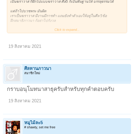
เป็นฆราวาส ก็ฝึกไปแบบฆราวาส ศีล5 ก็เป้นพื้นฐานให้ บรรลุธรรมได้
แต่ถ้าไปบวชพระ มันผิด
เราเป็นฆราวาส มีงานมีการทำ แถมยังทำตัวเองให้อยู่ในศีล 5ข้อ
ฝึกสมาธิภาวนา ก้อย่าไปกังวล
Click to expand...
แม้เป็น ศีลพรตปรามาส ก็ยังมีสุคติเป็นที่ไป
ฉะนั้นแล้ว หากมุ่งเป้าภาวนามีนิพพานเป็นที่สุด
เรื่องละ เรื่องกำจัดกิเลสมันเป็นหน้าที่ของผลงานที่จิตจะดำเนินไปเอง ชิวชิว
19 สิงหาคม 2021
ครับ
การภาวนาจะไม่หายไปไหน แม้ตอนตั้งใจภาวนายังไม่ให้ผล
ศีลทานภาวนา
ก็ให้ตั้งหน้าตั้งตาปฏิบัติไป
สมาชิกใหม่
อดทนภาวนาไป มีความเพียร
หากเกิดเหตุที่ไม่คาดฝัน ยามคับขัน จิตจะภาวนาเองอัตโนมัติ
ไม่ต้องกังวลหรอก
กราบอนุโมทนาสาธุครับสำหรับทุกคำตอบครับ
คุรุกรรมหนัก ที่สร้างไว้เป็นกรรมที่เป็นกุศลมากกว่ากรรมชั่ว
จะให้ผลก่อนแล้วจะมีสุคติเป็นที่ไป
19 สิงหาคม 2021
หมูไม้ละ5
# shawty, set me free