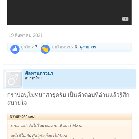
19 สิงหาคม 2021
ถูกใจ x
7
อนุโมทนา x
6
ดูรายการ
ศีลทานภาวนา
สมาชิกใหม่
กราบอนุโมทนาสาธุครับ เป็นคำตอบที่อ่านแล้วรู้สึก
สบายใจ
ปราบเทวดา said:
↑
ราคะ จะกำจัดไปในพระอนาคามี อย่าไปกังวล
อะไรที่ไม่เกิน ศีล 5ข้อ ก็อย่าไปกังวล