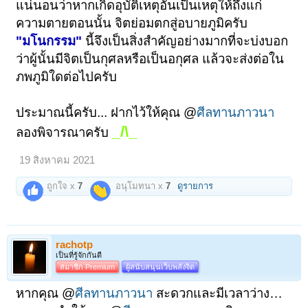
แน่นอนว่าหากเกิดอุบัติเหตุอันเป็นเหตุให้ถึงแก่
ความตายตอนนั้น จิตย่อมตกสู่อบายภูมิครับ
"มโนกรรม"
นี้จึงเป็นสิ่งสำคัญอย่างมากที่จะบ่งบอก
ว่าผู้นั้นมีจิตเป็นกุศลหรือเป็นอกุศล แล้วจะส่งต่อใน
ภพภูมิใดต่อไปครับ
ประมาณนี้ครับ... ฝากไว้ให้คุณ @
ศีลทานภาวนา
_/\_
ลองพิจารณาครับ
19 สิงหาคม 2021
ถูกใจ x
7
อนุโมทนา x
7
ดูรายการ
rachotp
เป็นที่รู้จักกันดี
สมาชิก Premium
ผู้สนับสนุนเว็บพลังจิต
หากคุณ @
ศีลทานภาวนา
สะดวกและมีเวลาว่าง…