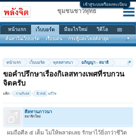
เข้าสู่ระบบหรือลงทะเบียน
ชุมชนชาวพุทธ
หน้าแรก
มีอะไรใหม่
วิดีโอ
เว็บบอร์ด
ค้นหาในเว็บบอร์ด
เรื่องเด่น
กระทู้และโพสต์ล่าสุด
หน้าแรก
เว็บบอร์ด
พุทธศาสนา
อภิญญา - สมาธิ
ขอคำปรึกษาเรื่องกิเลสทางเพศที่รบกวน
จิตครับ
แท็ก:
กามกิเลส
นิวรณ์
แก้ไข
ศีลทานภาวนา
สมาชิกใหม่
ผมถือศีล ๕ เต็ม ไม่ให้พลาดเลย รักษาไว้ยิ่งกว่าชีวิต