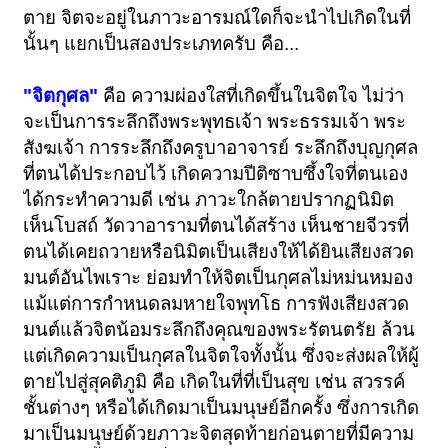
ตาย จิตจะอยู่ในภาวะอารมณ์ใดก็จะนำไปเกิดในที่
นั้นๆ แยกเป็นสองประเภทครับ คือ...
"จิตกุศล"
คือ ความผ่องใสที่เกิดขึ้นในจิตใจ ไม่ว่า
จะเป็นการระลึกถึงพระพุทธเจ้า พระธรรมเจ้า พระ
สังฆเจ้า การระลึกถึงครูบาอาจารย์ ระลึกถึงบุญกุศล
ที่ตนได้ประกอบไว้ เกิดความปีติซาบซึ้งใจที่ตนเอง
ได้กระทำความดี เช่น ภาวะใกล้ตายปรากฏนิมิต
เห็นโบสถ์ วัดวาอารามที่ตนได้สร้าง เห็นชายจีวรที่
ตนได้เคยถวายหรือนิมิตเป็นเสียงให้ได้ยินเสียงสวด
มนต์อันไพเราะ ย่อมทำให้จิตเป็นกุศลไม่หม่นหมอง
แม้แต่การกำหนดลมหายใจพุทโธ การฟังเสียงสวด
มนต์แล้วจิตน้อมระลึกถึงคุณของพระรัตนตรัย ล้วน
แต่เกิดความเป็นกุศลในจิตใจทั้งนั้น ซึ่งจะส่งผลให้ผู้
ตายไปสู่สุคติภูมิ คือ เกิดในที่ที่เป็นสุข เช่น สวรรค์
ชั้นต่างๆ หรือได้เกิดมาเป็นมนุษย์อีกครั้ง ซึ่งการเกิด
มาเป็นมนุษย์ด้วยภาวะจิตสุดท้ายก่อนตายที่มีความ