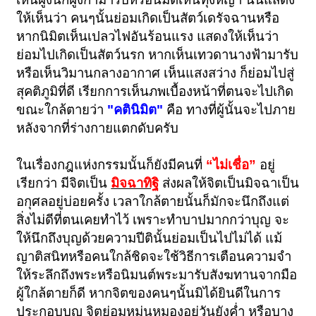
ให้เห็นว่า คนๆนั้นย่อมเกิดเป็นสัตว์เดรัจฉานหรือ
หากนิมิตเห็นเปลวไฟอันร้อนแรง แสดงให้เห็นว่า
ย่อมไปเกิดเป็นสัตว์นรก หากเห็นเทวดานางฟ้ามารับ
หรือเห็นวิมานกลางอากาศ เห็นแสงสว่าง ก็ย่อมไปสู่
สุคติภูมิที่ดี เรียกการเห็นภพเบื้องหน้าที่ตนจะไปเกิด
ขณะใกล้ตายว่า
"คตินิมิต"
คือ ทางที่ผู้นั้นจะไปภาย
หลังจากที่ร่างกายแตกดับครับ
ในเรื่องกฎแห่งกรรมนั้นก็ยังมีคนที่
“ไม่เชื่อ”
อยู่
เรียกว่า มีจิตเป็น
มิจฉาทิฐิ
ส่งผลให้จิตเป็นมิจฉาเป็น
อกุศลอยู่บ่อยครั้ง เวลาใกล้ตายนั้นก็มักจะนึกถึงแต่
สิ่งไม่ดีที่ตนเคยทำไว้ เพราะทำบาปมากกว่าบุญ จะ
ให้นึกถึงบุญด้วยความปีตินั้นย่อมเป็นไปไม่ได้ แม้
ญาติสนิทหรือคนใกล้ชิดจะใช้วิธีการเตือนความจำ
ให้ระลึกถึงพระหรือนิมนต์พระมารับสังฆทานจากมือ
ผู้ใกล้ตายก็ดี หากจิตของคนๆนั้นมิได้ยินดีในการ
ประกอบบุญ จิตย่อมหม่นหมองอยู่วันยังค่ำ หรือบาง