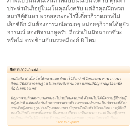
ภาพแบบนั้นคนเห็นภาพแบบนั้นเป็นไงครับ คุณทำ
ประจำมันก็อยู่ในมโนคุณไงครับ แต่ถ้าคุณฝึกพวก
สมาธิสู้ตันหา พวกอสุภะอะไรงี้เดี๋ยวก็วาดภาพไม่
เอ็กซ์อีก มันต้องอารมณ์ลามกๆ หน่อยๆก็วาดได้ดูยั่ว
อารมณ์ ลองพิจรนาดูครับ ถือว่าเป็นมิจฉาอาชีวะ
หรือไม่ ตรงข้ามกับมรรคมีองค์ 8 ไหม
ศีลทานภาวนา said:
↑
ผมถือศีล ๕ เต็ม ไม่ให้พลาดเลย รักษาไว้ยิ่งกว่าชีวิตของตน ทาน ภาวนา
ฝึกฝนวิปัสสนากรรมฐานวันละสองถึงสามเวลา แต่ผมมีปัญหาอยู่เรื่องหนึ่ง
คือ กิเลสทางเพศ
ปัญหากามกิเลสทางเพศผมจะไม่เหมือนคนปกติ คือผมไม่ได้มีความรู้สึกกับผู้
หญิงปกติ แต่จะเกิดกับจินตนาการส่วนตัว เพราะผมทำงานเป็นนักวาดที่ต้อง
วาดผู้หญิงสวยๆ รูปร่างดีๆ ตลอดเวลา ปัญหาคือมันทำให้ผมเกิดความรู้สึกที่
หลงไปกับตัวละครที่ผมวาดขึ้นมาเอง ที่มาจากจินตนาการ แต่เห็นหญิงสาว
ปกติผมกลับไม่รู้สึกอะไรครับ ผมเลยไม่สามารถหาอุบายจัดการกับกิเลส
Click to expand...
แปลกๆ ของตนเองนี่ได้ ทุกวันนี้พยายามทำอสุภะ พิจารณาร่างกายอยู่ครับ ก็
ไม่รู้ว่าจะสำเร็จเมื่อไหร่ การปฏิบัติธรรมของผมครบถ้วน แต่ก็ยังต้อง
ปลดเปลื้องตนเองเป็นครั้งคราวที่อดไม่ไหวจริงๆ เพื่อไม่ให้ความรู้สึกมัน