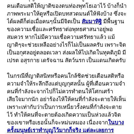
คนเตือนสติให้ญาติของตนท่องพุทโธเอาไว้ บ้างก็นำ
ภาพพระมาให้ดูหรือเปิดบทสวดมนต์ให้ฟังบ้าง ซึ่งจะ
ได้ผลดีก็ต่อเมื่อคนๆนั้นมีจิตเป็น
สัมมาทิฐิ
มีพื้นฐาน
ของความเชื่อและศรัทธาต่อพุทธศาสนาอยู่พอ
สมควร หากไม่มีความเชื่อความศรัทธาแล้ว แม้
ญาติๆจะช่วยเหลืออย่างไรก็ไม่เป็นผลครับ เพราะจิต
เป็นอกุศลอยู่ตลอดเวลา ส่งผลให้ไปเกิดในทุคติภูมิ มี
เปรต อสุรกาย เดรัจฉาน สัตว์นรก เป็นแดนเกิดครับ
ในกรณีที่ญาติสนิทหรือคนใกล้ชิดช่วยเตือนสติหรือ
ความจำให้ระลึกถึงแต่บุญกุศลนั้น ผู้ที่เตือนความจำ
คนที่กำลังจะจากไปก็ไม่ควรทำตนให้โศกเศร้า
เสียใจมากนัก อย่าร้องไห้ให้คนที่กำลังจะตายให้เห็น
เพราะเท่ากับว่าเป็นการเหนี่ยวรั้งคนที่กำลังจะตาย
ไว้ ทำให้คนที่จะตายต้องเกิดความเป็นห่วงแล้วจิต
ของเขาหรือเธอนั้นก็จะหม่นหมอง เนื่องจาก
ในบาง
ครั้งมนุษย์เราทำบุญไว้มากก็จริง แต่ละเลยการ