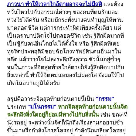
ภาวนา ทำให้เวลาใกล้ตายอาจจะไม่มีสติ
และต้อง
หวั่นไหวไปกับอารมณ์ต่างๆ ของคนที่ตนรักและ
ห่วงใยได้ครับ หรือแม้กระทั่งบางคนทำบุญให้ทาน
มาตลอดชีวิต แต่การกระทำผิดเพียงครั้งเดียว แต่
เป็นตราบาปติดใจไปตลอดชีวิต เช่น รู้สึกผิดมากที่
เป็นชู้กับคนอื่นโดยไม่ได้ตั้งใจ หรือ รู้สึกผิดที่เคย
ทุจริตประพฤติมิชอบฉ้อโกงทรัพย์สินคนอื่นมาใน
อดีต แล้ววางใจไม่ลงระลึกถึงความชั่วนั้นอยู่ซ้ำๆ
จนในภาวะที่จิตสุดท้ายใกล้ตายก็ยังรู้สึกผิดบาปกับ
สิ่งเหล่านี้ ทำให้จิตหม่นหมองไม่ผ่องใส ยังผลให้ไป
เกิดในอบายภูมิได้ครับ
สรุปคือวาระจิตสุดท้ายก่อนตายนี้เป็น
"กรรม"
ประเภท
"มโนกรรม"
หากจิตสุดท้ายก่อนตายนั้นจิต
ระลึกถึงสิ่งใดอยู่ก็ย่อมมีทางไปกับสิ่งนั้น
เช่น ขณะที่
นั่งรถอยู่ ระหว่างนั้นจิตก็นึกถึงเรื่องลามกอยาบช้า
ขึ้นมาหรือกำลังโกรธใครอยู่ กำลังนึกเกลียดใครอยู่