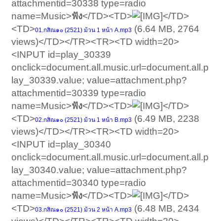
attachmentid=30338 type=radio
name=Music>
ฟัง
</TD><TD>
</TD>
<TD>
(6.64 MB, 2764
01.กสิณ๑๐ (2521) ม้วน 1 หน้า A.mp3
views)</TD></TR><TR><TD width=20>
<INPUT id=play_30339
onclick=document.all.music.url=document.all.p
lay_30339.value; value=attachment.php?
attachmentid=30339 type=radio
name=Music>
ฟัง
</TD><TD>
</TD>
<TD>
(6.49 MB, 2238
02.กสิณ๑๐ (2521) ม้วน 1 หน้า B.mp3
views)</TD></TR><TR><TD width=20>
<INPUT id=play_30340
onclick=document.all.music.url=document.all.p
lay_30340.value; value=attachment.php?
attachmentid=30340 type=radio
name=Music>
ฟัง
</TD><TD>
</TD>
<TD>
(6.48 MB, 2434
03.กสิณ๑๐ (2521) ม้วน 2 หน้า A.mp3