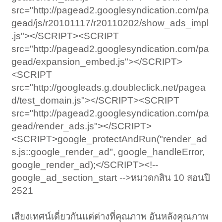
src="http://pagead2.googlesyndication.com/pa
gead/js/r20101117/r20110202/show_ads_impl
.js"></SCRIPT><SCRIPT
src="http://pagead2.googlesyndication.com/pa
gead/expansion_embed.js"></SCRIPT>
<SCRIPT
src="http://googleads.g.doubleclick.net/pagea
d/test_domain.js"></SCRIPT><SCRIPT
src="http://pagead2.googlesyndication.com/pa
gead/render_ads.js"></SCRIPT>
<SCRIPT>google_protectAndRun("render_ad
s.js::google_render_ad", google_handleError,
google_render_ad);</SCRIPT><!--
google_ad_section_start -->หมวดกสิน 10 สอนปี
2521
เสียงเทศน์เดี่ยวกันแต่ต่างที่คุณภาพ อันหลังคุณภาพ