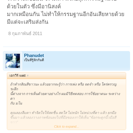
ด้วยในตัว ซึ่งมีอานิสงค์
มากเหมือนกัน ไม่ทำให้กรรมฐานอีกอันเสียหายด้วย
มีแต่จะเสริมส่งกัน
8 กุมภาพันธ์ 2011
Phanudet
เป็นที่รู้จักกันดี
เอกวีร์ said:
↑
ถ้าทำกสิณสีขาวนะ แล้วอยากจะรู้ว่า การเพ่ง หรือ จดจำ หรือ ใคร่ครวญ
ระลึก
นี้ต่างจาก การเห็นด้วยตาอย่างไร ผมมีวิธีทดสอบ การใช้อยาตนะ ระหว่าง
ตา
กับ มโน
คุณลองลืมตา ทำจิตใจให้สดชื่น สดใส ไม่หนัก ไม่หน่วงที่ตา แล้ว ยกมือ
ขึ้นมา แล้วลองวางภาพซ้อนลงไปที่มือของเราให้เห็น "ข้อกระดูกนิ้วมือสี
ขาว"
Click to expand...
ที่อยู่ภายใต้หนังสีเหลืองๆนั่น