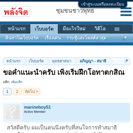
เข้าสู่ระบบหรือลงทะเบียน
ชุมชนชาวพุทธ
หน้าแรก
มีอะไรใหม่
วิดีโอ
เว็บบอร์ด
ค้นหาในเว็บบอร์ด
เรื่องเด่น
กระทู้และโพสต์ล่าสุด
หน้าแรก
เว็บบอร์ด
พุทธศาสนา
อภิญญา - สมาธิ
1
2
ถัดไป >
ขอคำแนะนำครับ เพิ่งเริ่มฝึกโอทาตกสิณ
แท็ก:
เพิ่มแท็ก
marineboy51
Active Member
สวัสดีครับ ผมเป็นคนนึงครับที่สนใจการทำสมาธิ