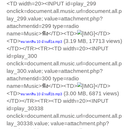
<TD width=20><INPUT id=play_299
onclick=document.all.music.url=document.all.p
lay_299.value; value=attachment.php?
attachmentid=299 type=radio
name=Music>
ฟัง
</TD><TD>
</TD>
<TD>
(3.19 MB, 17713 views)
หมวดกสิน 10 ม้วนที่1a.mp3
</TD></TR><TR><TD width=20><INPUT
id=play_300
onclick=document.all.music.url=document.all.p
lay_300.value; value=attachment.php?
attachmentid=300 type=radio
name=Music>
ฟัง
</TD><TD>
</TD>
<TD>
(3.00 MB, 6871 views)
หมวดกสิน 10 ม้วนที่1b.mp3
</TD></TR><TR><TD width=20><INPUT
id=play_30338
onclick=document.all.music.url=document.all.p
lay_30338.value; value=attachment.php?