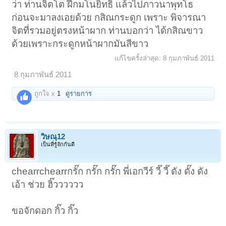
ว่า ท่านจิตโต ฝึกมโนยิทธิ แล้วไปภาวนาพุทโธ
ก่อนจะมาลงเอยด้วย กสิณกระดูก เพราะ พิจารณา
จิตที่รวมอยู่ตรงหน้าผาก ท่านบอกว่า ได้กสิณขาว
ด้วยเพราะกระดูกหน้าผากมันสีขาว
แก้ไขครั้งล่าสุด:
8 กุมภาพันธ์ 2011
8 กุมภาพันธ์ 2011
ถูกใจ x
1
ดูรายการ
วิษณุ12
เป็นที่รู้จักกันดี
chearrchearrกรั๊ก กรั๊ก กรั๊ก พี่เอกวีร์ วี๊ วี๊ ดัง ดั๊ง ดัง
เอ้า ช่วย ฮิ๊วววววว
ขอจักดอก กิ๊ว กิ๊ว