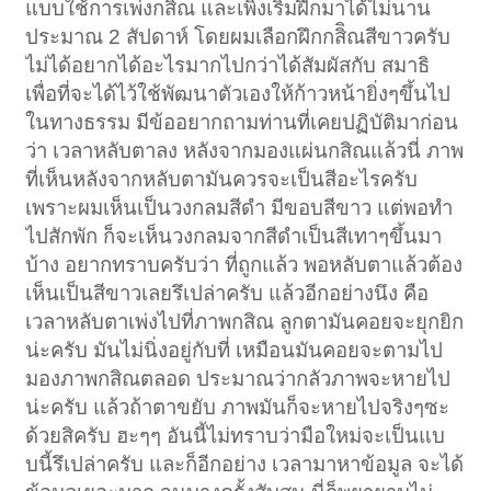
แบบใช้การเพ่งกสิณ และเพิ่งเริ่มฝึกมาได้ไม่นาน
ประมาณ 2 สัปดาห์ โดยผมเลือกฝึกกสิิณสีขาวครับ
ไม่ได้อยากได้อะไรมากไปกว่าได้สัมผัสกับ สมาธิ
เพื่อที่จะได้ไว้ใช้พัฒนาตัวเองให้ก้าวหน้ายิ่งๆขึ้นไป
ในทางธรรม มีข้ออยากถามท่านที่เคยปฏิบัติมาก่อน
ว่า เวลาหลับตาลง หลังจากมองแผ่นกสิณแล้วนี่ ภาพ
ที่เห็นหลังจากหลับตามันควรจะเป็นสีอะไรครับ
เพราะผมเห็นเป็นวงกลมสีดำ มีขอบสีขาว แต่พอทำ
ไปสักพัก ก็จะเห็นวงกลมจากสีดำเป็นสีเทาๆขึ้นมา
บ้าง อยากทราบครับว่า ที่ถูกแล้ว พอหลับตาแล้วต้อง
เห็นเป็นสีขาวเลยรึเปล่าครับ แล้วอีกอย่างนึง คือ
เวลาหลับตาเพ่งไปที่ภาพกสิณ ลูกตามันคอยจะยุกยิก
น่ะครับ มันไม่นิ่งอยู่กับที่ เหมือนมันคอยจะตามไป
มองภาพกสิณตลอด ประมาณว่ากลัวภาพจะหายไป
น่ะครับ แล้วถ้าตาขยับ ภาพมันก็จะหายไปจริงๆซะ
ด้วยสิครับ ฮะๆๆ อันนี้ไม่ทราบว่ามือใหม่จะเป็นแบ
บนี้รึเปล่าครับ และก็อีกอย่าง เวลามาหาข้อมูล จะได้