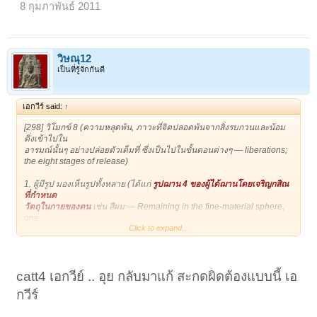
8 กุมภาพันธ์ 2011
วิษณุ12
เป็นที่รู้จักกันดี
เอกวีร์ said:
↑
[298] วิโมกข์ 8 (ความหลุดพ้น, ภาวะที่จิตปลอดพ้นจากสิ่งรบกวนและน้อม
ดิ่งเข้าไปใน
อารมณ์นั้นๆ อย่างปล่อยตัวเต็มที่ ซึ่งเป็นไปในขั้นตอนต่างๆ — liberations;
the eight stages of release)
1. ผู้มีรูป มองเห็นรูปทั้งหลาย (ได้แก่
รูปฌาน 4 ของผู้ได้ฌานโดยเจริญกสิณ
ที่กำหนด
วัตถุในกายของตน
เช่น สีผม — Remaining in the fine-material sphere,
one
Click to expand...
perceives corporeal forms.)
2. ผู้มีอรูปสัญญาภายใน มองเห็นรูปทั้งหลายภายนอก (ได้แก่ รูปฌาน 4 ของ
ผู้ได้ฌาน
catt4 เอกวีย์ .. อุย กลับมาแก้ สะกดผิดต้องแบบนี้ เอ
โดยเจริญกสิณกำหนดอารมณ์ภายนอก — Not perceiving internal
corporeal forms,
กวีร์
one perceives corporeal forms externally)