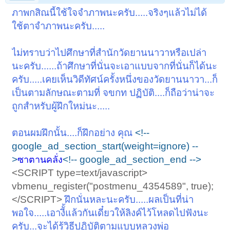
ภาพกสิณนี้ใช้ใจจำภาพนะครับ.....จริงๆแล้วไม่ได้
ใช้ตาจำภาพนะครับ.....
ไม่ทราบว่าไปศึกษาที่สำนักวัดยานนาวาหรือเปล่า
นะครับ......ถ้าศึกษาที่นั่นจะเอาแบบจากที่นั่นก็ได้นะ
ครับ.....เคยเห็นวิดีทัศน์ครั้งหนึ่งของวัดยานนาวา...ก็
เป็นตามลักษณะตามที่ จขกท ปฏิบัติ....ก็ถือว่าน่าจะ
ถูกสำหรับผู้ฝึกใหม่นะ.....
ตอนผมฝึกนั้น....ก็ฝึกอย่าง คุณ
<!--
google_ad_section_start(weight=ignore) --
>
<!-- google_ad_section_end -->
ซาตานคลั่ง
<SCRIPT type=text/javascript>
vbmenu_register("postmenu_4354589", true);
</SCRIPT>
ฝึกนั่นหละนะครับ.....ผลเป็นที่น่า
พอใจ.....เอางีั้แล้วกันเดี๋ยวให้ลิงค์ไว้โหลดไปฟังนะ
ครับ...จะได้รู้วิธีปฏิบัติตามแบบหลวงพ่อ