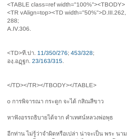
<TABLE class=ref width="100%"><TBODY>
<TR vAlign=top><TD width="50%">D.III.262,
288;
A.IV.306.
<TD>ที.ปา.
11/350/276
;
453/328
;
องฺ.อฏฺฐก.
23/163/315
.
</TD></TR></TBODY></TABLE>
o การพิจารณา กระดูก จะได้ กสิณสีขาว
หาฟังอรรถธิบายได้จาก คำเทศน์หลวงพ่อพุธ
อีกท่าน ไม่รู้ว่าจำผิดหรือเปล่า น่าจะเป็น พระ นาม