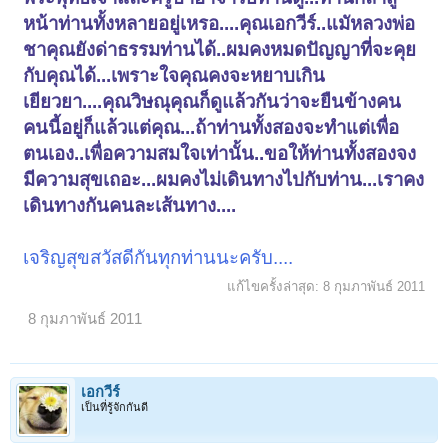
หน้าท่านทั้งหลายอยู่เหรอ....คุณเอกวีร์..แมัหลวงพ่อ
ชาคุณยังด่าธรรมท่านได้..ผมคงหมดปัญญาที่จะคุย
กับคุณได้...เพราะใจคุณคงจะหยาบเกิน
เยียวยา....คุณวิษณุคุณก็ดูแล้วกันว่าจะยืนข้างคน
คนนี้อยู่ก็แล้วแต่คุณ...ถ้าท่านทั้งสองจะทำแต่เพื่อ
ตนเอง..เพื่อความสมใจเท่านั้น..ขอให้ท่านทั้งสองจง
มีความสุขเถอะ...ผมคงไม่เดินทางไปกับท่าน...เราคง
</TD></TR></TBODY></TABLE>
เดินทางกันคนละเส้นทาง....
o การพิจารณา กระดูก จะได้ กสิณสีขาว
หาฟังอรรถธิบายได้จาก คำเทศน์หลวงพ่อพุธ
เจริญสุขสวัสดีกันทุกท่านนะครับ....
อีกท่าน ไม่รู้ว่าจำผิดหรือเปล่า น่าจะเป็น พระ นามว่า ท่านจิตโต ฝึกมโนยิ
แก้ไขครั้งล่าสุด:
8 กุมภาพันธ์ 2011
ทธิ แล้วไปภาวนาพุทโธ
ก่อนจะมาลงเอยด้วย กสิณกระดูก เพราะ พิจารณาจิตที่รวมอยู่ตรงหน้าผาก
8 กุมภาพันธ์ 2011
ท่านบอกว่า ได้กสิณขาว
ด้วยเพราะกระดูกหน้าผากมันสีขาว
เอกวีร์
เป็นที่รู้จักกันดี