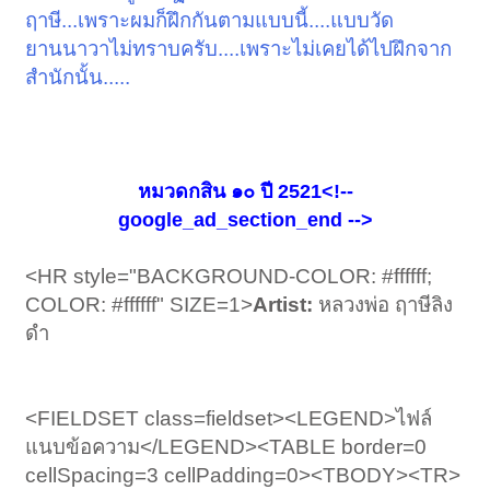
ฤาษี...เพราะผมก็ฝึกกันตามแบบนี้....แบบวัด
ยานนาวาไม่ทราบครับ....เพราะไม่เคยได้ไปฝึกจาก
สำนักนั้น.....
หมวดกสิน ๑๐ ปี 2521<!--
google_ad_section_end -->
<HR style="BACKGROUND-COLOR: #ffffff;
COLOR: #ffffff" SIZE=1>
Artist:
หลวงพ่อ ฤาษีลิง
ดำ
<FIELDSET class=fieldset><LEGEND>ไฟล์
แนบข้อความ</LEGEND><TABLE border=0
cellSpacing=3 cellPadding=0><TBODY><TR>