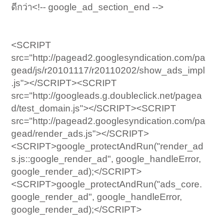
ดีกว่า<!-- google_ad_section_end -->
<SCRIPT
src="http://pagead2.googlesyndication.com/pa
gead/js/r20101117/r20110202/show_ads_impl
.js"></SCRIPT><SCRIPT
src="http://googleads.g.doubleclick.net/pagea
d/test_domain.js"></SCRIPT><SCRIPT
src="http://pagead2.googlesyndication.com/pa
gead/render_ads.js"></SCRIPT>
<SCRIPT>google_protectAndRun("render_ad
s.js::google_render_ad", google_handleError,
google_render_ad);</SCRIPT>
<SCRIPT>google_protectAndRun("ads_core.
google_render_ad", google_handleError,
google_render_ad);</SCRIPT>