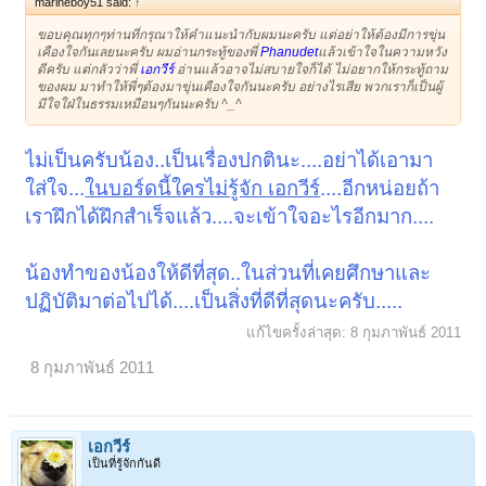
marineboy51 said:
↑
ขอบคุณทุกๆท่านที่กรุณาให้คำแนะนำกับผมนะครับ แต่อย่าให้ต้องมีการขุ่น
เคืองใจกันเลยนะครับ ผมอ่านกระทู้ของพี่
Phanudet
แล้วเข้าใจในความหวัง
ดีครับ แต่กลัวว่าพี่
เอกวีร์
อ่านแล้วอาจไม่สบายใจก็ได้ ไม่อยากให้กระทู้ถาม
ของผม มาทำให้พี่ๆต้องมาขุ่นเคืองใจกันนะครับ อย่างไรเสีย พวกเราก็เป็นผู้
มีใจใฝ่ในธรรมเหมือนๆกันนะครับ ^_^
ไม่เป็นครับน้อง..เป็นเรื่องปกตินะ....อย่าได้เอามา
ใส่ใจ...
ในบอร์ดนี้ใครไม่รู้จัก เอกวีร์
....อีกหน่อยถ้า
เราฝึกได้ฝึกสำเร็จแล้ว....จะเข้าใจอะไรอีกมาก....
น้องทำของน้องให้ดีที่สุด..ในส่วนที่เคยศึกษาและ
ปฏิบัติมาต่อไปได้....เป็นสิ่งที่ดีที่สุดนะครับ.....
แก้ไขครั้งล่าสุด:
8 กุมภาพันธ์ 2011
8 กุมภาพันธ์ 2011
เอกวีร์
เป็นที่รู้จักกันดี