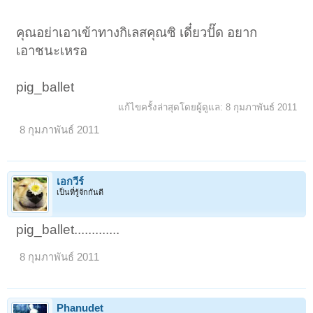
3. ผู้น้อมใจดิ่งไปว่า “งาม” (ได้แก่ ฌานของผู้เจริญวรรณกสิณ กำหนดสีที่
งามหรือเจริญ
อัปปมัญญา — One is intent on the thought, ‘It is beautiful’.)
คุณอย่าเอาเข้าทางกิเลสคุณซิ เดี๋ยวปั๊ด อยาก
4. เพราะล่วงเสียซึ่งรูปสัญญาโดยประการทั้งปวง เพราะปฏิฆสัญญาดับไป
เอาชนะเหรอ
เพราะไม่ใส่ใจ
นานัตตสัญญา จึงเข้าถึงอากาสานัญจายตนะ โดยมนสิการว่า อากาศหา
ที่สุดมิได้ (One
pig_ballet
attains and abides in the Sphere of Unbounded Space.)
แก้ไขครั้งล่าสุดโดยผู้ดูแล:
8 กุมภาพันธ์ 2011
5. เพราะล่วงเสียซึ่งอากาสานัญจายตนะโดยประการทั้งปวง จึงเข้าถึง
วิญญาณัญจายตนะ
8 กุมภาพันธ์ 2011
โดยมนสิการว่า วิญญาณหาที่สุดมิได้ (One attains and abides in the
Sphere
of Unbounded Consciousness.)
เอกวีร์
6. เพราะล่วงเสียซึ่งวิญญาณัญจายตนะโดยประการทั้งปวง จึงเข้าถึงอา
เป็นที่รู้จักกันดี
กิญจัญญายตนะ
โดยมนสิการว่า ไม่มีอะไรเลย (One attains and abides in the Sphere of
Nothingness.)
pig_ballet.............
7. เพราะล่วงเสียซึ่งอากิญจัญญายตนะโดยประการทั้งปวง จึงเข้าถึงเนว
สัญญานาสัญญายตนะอยู่
8 กุมภาพันธ์ 2011
(One attatins and abides in the Sphere of Neither-Perception-Nor-
Nonperception.)
8. เพราะล่วงเสียซึ่งเนวสัญญานาสัญญายตนะโดยประการทั้งปวง จึงเข้าถึง
สัญญาเวทยิตนิโรธอยู่
Phanudet