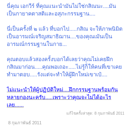
พอเริ่มรู้สึกว่า นึกภาพออก มีภาพกระดูกเป็นข้อๆ ซ้อนทับมือ ได้ก็วางใจ
นี่คุณ เอกวีร์ ที่คุณแนะนำมันไม่ใช่กสิณนะ....มัน
ระลึกว่า นี้ มโนอยานตนะ พอคุรเห็นหนังสีเหลืองๆ ก็น้อมนึกว่า นี้ จักษุ
เป็นกายาคตาสติและอสุภะกรรมฐาน....
อยาตนะ
ซ้อมเล่นๆ นิดๆหน่อยๆ คราวนี้ ลองกลับไปที่ รูปแบบกรรมฐาน ที่ฝึกอยู่
นี่เป็นครั้งที่ ๒ แล้ว ที่บอกไป.....กสิณ จะให้ภาพนิมิต
ซึ่งน่าจะทำให้ รู้จักวางกำลังของจิตในการ เพ่ง หรือ ใคร่ครวญ หรือ
เป็นอารมณ์เจริญสมาธิฌาน....ของคุณเมันเป็น
น้อมระลึกเห็น ได้ไม่มากก็น้อย
อารมณ์กรรมฐานในกาย...
ระหว่างที่ซ้อมนี่ จะได้ทำ พวกอสุภะกรรมฐานไปด้วยในตัว ซึ่งมีอานิสงค์
มากเหมือนกัน ไม่ทำให้กรรมฐานอีกอันเสียหายด้วย มีแต่จะเสริมส่งกัน
คุณตอบแล้วสองครั้งบอกได้เลยว่าคุณไม่เคยฝึก
กสิณมาก่อน.....คุณพอเถอะ.....ไม่รู้ก็ให้คนที่เขาเคย
ทำมาตอบ.....รังแต่จะทำให้ผู้ฝึกใหม่เขาเป๋....
ไม่แนะนำให้ผู้ปฏิบัติใหม่....ฝึกกรรมฐานพร้อมกัน
หลายกองนะครับ.....เพราะว่าคุณจะไม่ได้อะไร
เลย......
แก้ไขครั้งล่าสุด:
8 กุมภาพันธ์ 2011
8 กุมภาพันธ์ 2011