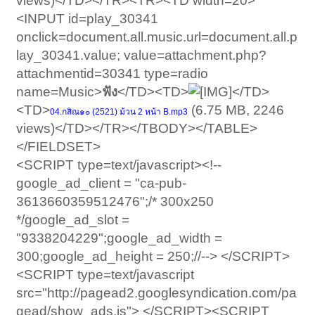
views)</TD></TR><TR><TD width=20>
<INPUT id=play_30341
onclick=document.all.music.url=document.all.p
lay_30341.value; value=attachment.php?
attachmentid=30341 type=radio
name=Music>
ฟัง
</TD><TD>
</TD>
<TD>
(6.75 MB, 2246
04.กสิณ๑๐ (2521) ม้วน 2 หน้า B.mp3
views)</TD></TR></TBODY></TABLE>
</FIELDSET>
<SCRIPT type=text/javascript><!--
google_ad_client = "ca-pub-
3613660359512476";/* 300x250
*/google_ad_slot =
"9338204229";google_ad_width =
300;google_ad_height = 250;//--> </SCRIPT>
<SCRIPT type=text/javascript
src="http://pagead2.googlesyndication.com/pa
gead/show_ads.js"> </SCRIPT><SCRIPT