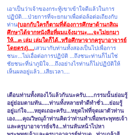
เอาเป็นว่าเจ้าของกระทู้เขาเข้าใจดีแล้วในการ
ปฏิบัติ....ป่วยการที่จะยกมาเพื่อต่อล้อต่อเถียงกับ
ท่าน
(บอกกับใครก็ตามที่ต้องการศึกษาด้านกสิณ
ศึกษาได้จากหนังสือที่ผมแจ้งมานะ....จะไม่ยกมา
ให้...๓ เล่ม เล่มใดก็ได้..หรือศึกษาจากครูบาอาจารย์
โดยตรง)....
เสวนากับท่านทั้งสองเป็นไปเพื่อการ
ชนะ...ไม่เอื่อต่อการปฏิบัติ ...ถึงชนะท่านก็ไม่ใช่
ชัยชนะที่น่าภูมิใจ....ถึงอย่างไรท่านก็ไม่ปฏิบัติให้
เห็นผลอยู่แล้ว...เสียเวลา....
<TD>ที.ปา.
11/350/276
;
453/328
;
เตือนท่านทั้งสองไว้แล้วกันนะครับ.....กรรมนั้นย่อมรู้
องฺ.อฏฺฐก.
23/163/315
.
อยู่ย่อมตามทัน.....ท่านทั้งหลายทำดีทำชั่ว....ย่อมรู้
อยู่แก่ใจ.....หยุดเถอะครับ...หยุดไฟที่จุดเผาตัวท่าน
เอง.....คุณวิษณุถ้าท่านคิดว่าท่านทำเพื่อพระพุทธเจ้า
และครูบาอาจารย์จริง...ท่านหันหน้าไปหา
พระพุทธเจ้าและครูบาอาจารย์ท่านดู...ท่านกล้าสู้