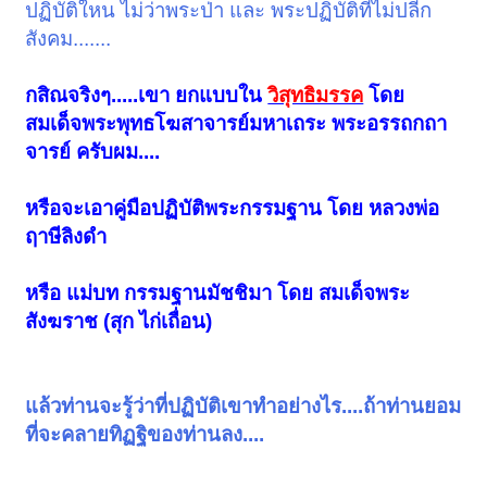
ปฏิบัติใหน ไม่ว่าพระป่า และ พระปฏิบัติที่ไม่ปลีก
นานัตตสัญญา จึงเข้าถึงอากาสานัญจายตนะ โดยมนสิการว่า อากาศหา
ที่สุดมิได้ (One
สังคม.......
attains and abides in the Sphere of Unbounded Space.)
5. เพราะล่วงเสียซึ่งอากาสานัญจายตนะโดยประการทั้งปวง จึงเข้าถึง
กสิณจริงๆ.....เขา ยกแบบใน
วิสุทธิมรรค
โดย
วิญญาณัญจายตนะ
โดยมนสิการว่า วิญญาณหาที่สุดมิได้ (One attains and abides in the
สมเด็จพระพุทธโฆสาจารย์มหาเถระ พระอรรถกถา
Sphere
จารย์ ครับผม....
of Unbounded Consciousness.)
6. เพราะล่วงเสียซึ่งวิญญาณัญจายตนะโดยประการทั้งปวง จึงเข้าถึงอา
กิญจัญญายตนะ
หรือจะเอาคู่มือปฏิบัติพระกรรมฐาน โดย หลวงพ่อ
โดยมนสิการว่า ไม่มีอะไรเลย (One attains and abides in the Sphere of
ฤาษีลิงดำ
Nothingness.)
7. เพราะล่วงเสียซึ่งอากิญจัญญายตนะโดยประการทั้งปวง จึงเข้าถึงเนว
หรือ แม่บท กรรมฐานมัชชิมา โดย สมเด็จพระ
สัญญานาสัญญายตนะอยู่
(One attatins and abides in the Sphere of Neither-Perception-Nor-
สังฆราช (สุก ไก่เถื่อน)
Nonperception.)
8. เพราะล่วงเสียซึ่งเนวสัญญานาสัญญายตนะโดยประการทั้งปวง จึงเข้าถึง
สัญญาเวทยิตนิโรธอยู่
(One attains and abides in the cessation of Perception and Feeling.)
แล้วท่านจะรู้ว่าที่ปฏิบัติเขาทำอย่างไร....ถ้าท่านยอม
<TABLE class=ref width="100%"><TBODY><TR vAlign=top><TD
ที่จะคลายทิฏฐิของท่านลง....
width="50%">D.III.262, 288;
A.IV.306.