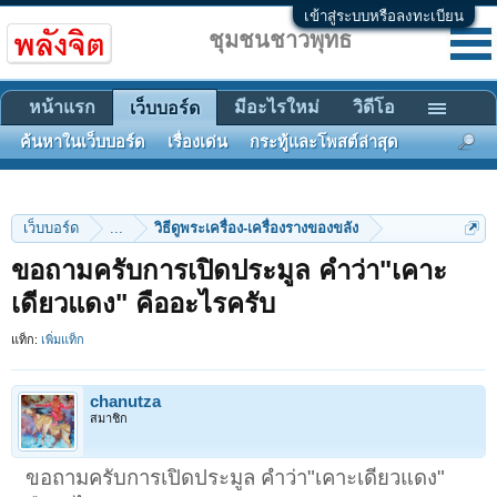
เข้าสู่ระบบหรือลงทะเบียน
ชุมชนชาวพุทธ
หน้าแรก
มีอะไรใหม่
วิดีโอ
เว็บบอร์ด
ค้นหาในเว็บบอร์ด
เรื่องเด่น
กระทู้และโพสต์ล่าสุด
เว็บบอร์ด
...
วิธีดูพระเครื่อง-เครื่องรางของขลัง
ขอถามครับการเปิดประมูล คำว่า"เคาะ
เดียวแดง" คืออะไรครับ
แท็ก:
เพิ่มแท็ก
chanutza
สมาชิก
ขอถามครับการเปิดประมูล คำว่า"เคาะเดียวแดง"