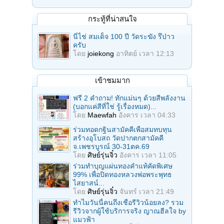
กระทู้ที่น่าสนใจ
นี่ไช่ สมเด็จ 100 ปี วัดระฆัง รึป่าว
ครับ
โดย
joiekong
อาทิตย์ เวลา 12:13
เข้าชมมาก
ฟรี 2 คำถาม! ทักแม่นๆ ด้วยสีพลังงาน
(บอกแค่สีที่ใช่ รู้เรื่องหมด)...
โดย
Maewfah
อังคาร เวลา 04:33
ร่วมทอดกฐินสามัคคีเพื่อสมทบทุน
สร้างอุโบสถ วัดปากตกสามัคคี
จ.เพชรบูรณ์ 30-31ตค.69
โดย
ศิษย์รุ่นจิ๋ว
อังคาร เวลา 11:05
ร่วมทําบุญแผ่นทองคำแท้คัดพิเศษ
99% เพื่อปิดทองหลวงพ่อพระพุทธ
ไสยาสน์...
โดย
ศิษย์รุ่นจิ๋ว
จันทร์ เวลา 21:49
ทำไมวันนี้คนถึงเชื่อรีวิวน้อยลง? รวม
รีวิวจากผู้ใช้บริการจริง ญาณฮีลใจ by
แมวฟ้า