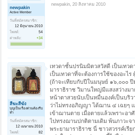
newpakin
,
20 สิงหาคม 2010
newpakin
Active Member
วันที่สมัครสมาชิก:
12 มิถุนายน 2010
โพสต์:
54
ค่าพลัง:
+34
เทวดาชั้นปรนิมมิตวสวัสดี เป็นเทวดา
เป็นเทวดาที่จะต้องการใช้ของอะไร ผู้ท
(ถ้าจะเทียบกับปีในมนุษย์ ๑๖,๐๐๐ ปีม
มาราธิราช วิมานใหญ่มีแสงสว่างมาก 
หน้าตาสวยนับเป็นหมื่นองค์เป็นบริว
สีฆะสีฆัง
ว่าไม่ทรงอภิญญา ได้ฌาน ๔ เฉยๆ แ
บุญเป็นเรื่องด่วนต้องรีบ
เข้าฌานตาย เมื่อตายแล้วเพราะอาศัยท
ทำ
ไปทรงฌานปกติตามเดิม พ้นภาวะจากเ
วันที่สมัครสมาชิก:
12 เมษายน 2010
พระยามาราธิราช นี่ ชาวสวรรค์เรียกว
โพสต์:
82