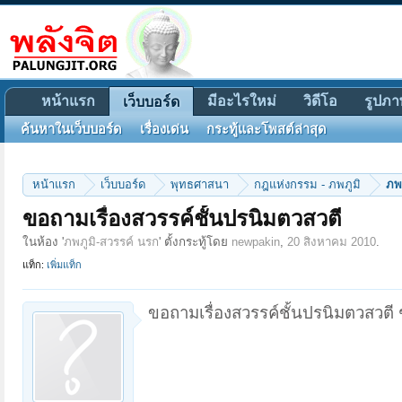
หน้าแรก
มีอะไรใหม่
วิดีโอ
รูปภา
เว็บบอร์ด
ค้นหาในเว็บบอร์ด
เรื่องเด่น
กระทู้และโพสต์ล่าสุด
หน้าแรก
เว็บบอร์ด
พุทธศาสนา
กฎแห่งกรรม - ภพภูมิ
ภพ
ขอถามเรื่องสวรรค์ชั้นปรนิมตวสวตี
ในห้อง '
ภพภูมิ-สวรรค์ นรก
' ตั้งกระทู้โดย
newpakin
,
20 สิงหาคม 2010
.
แท็ก:
เพิ่มแท็ก
ขอถามเรื่องสวรรค์ชั้นปรนิมตวสวตี ช