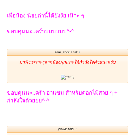
เพื่อน้อง น้อยก่านี้ได้ยังงัย เน๊าะ ๆ
ขอบคุนนะ..คร้าบบบบบบ^-^
sam_sbcc said:
↑
มาฟังเพราะๆจากน้องมุกและให้กำลังใจด้วยนะครับ
ขอบคุนนะ..คร้า อาแซม สำหรับดอกไม้สวย ๆ +
กำลังใจด้วยยย^-^
jainwit said:
↑