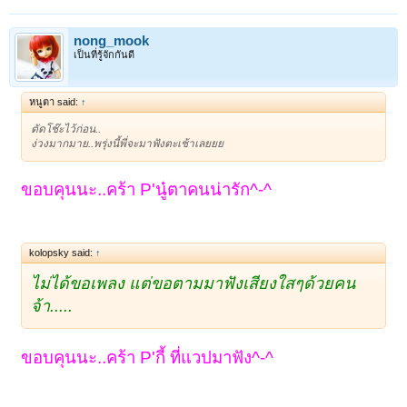
nong_mook
เป็นที่รู้จักกันดี
หนูตา said:
↑
ตัดโช๊ะไว้ก่อน..
ง่วงมากมาย..พรุ่งนี้พี่จะมาฟังตะเช้าเลยยย
ขอบคุนนะ..คร้า P'นู๋ตาคนน่ารัก^-^
kolopsky said:
↑
ไม่ได้ขอเพลง แต่ขอตามมาฟังเสียงใสๆด้วยคน
จ้า.....
ขอบคุนนะ..คร้า P'กี้ ที่แวปมาฟัง^-^