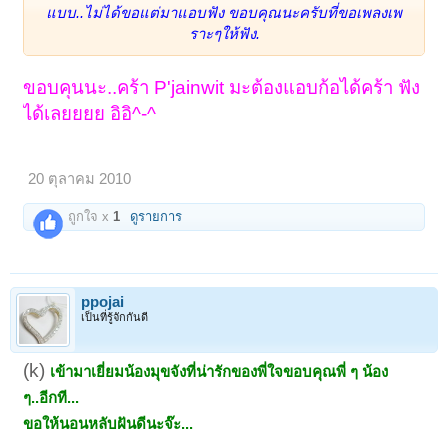
แบบ..ไม่ได้ขอแต่มาแอบฟัง ขอบคุณนะครับที่ขอเพลงเพ
ราะๆให้ฟัง.
ขอบคุนนะ..คร้า P'jainwit มะต้องแอบก้อได้คร้า ฟัง
ได้เลยยยย อิอิ^-^
20 ตุลาคม 2010
ถูกใจ x
1
ดูรายการ
ppojai
เป็นที่รู้จักกันดี
(k)
เข้ามาเยี่ยมน้องมุขจังที่น่ารักของพี่ใจขอบคุณพี่ ๆ น้อง
ๆ..อีกที...
ขอให้นอนหลับฝันดีนะจ๊ะ...