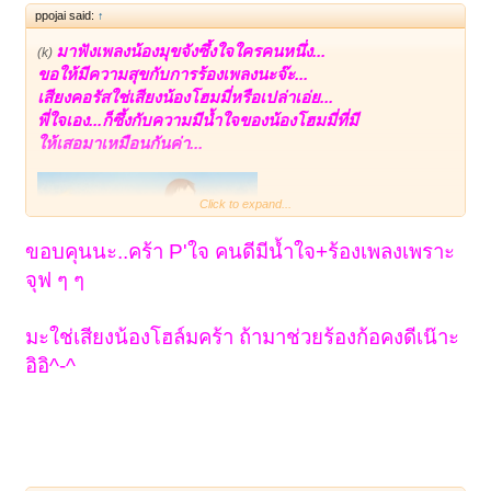
ppojai said:
↑
มาฟังเพลงน้องมุขจังซึ้งใจใครคนหนึ่ง...
(k)
ขอให้มีความสุขกับการร้องเพลงนะจ๊ะ...
เสียงคอรัสใช่เสียงน้องโฮมมี่หรือเปล่าเอ่ย...
พี่ใจเอง...ก็ซึ้งกับความมีน้ำใจของน้องโฮมมี่ที่มี
ใ
ห้เสอมาเหมือนกันค่า...
Click to expand...
ขอบคุนนะ..คร้า P'ใจ คนดีมีน้ำใจ+ร้องเพลงเพราะ
จุฟ ๆ ๆ
มะใช่เสียงน้องโฮล์มคร้า ถ้ามาช่วยร้องก้อคงดีเน๊าะ
อิอิ^-^