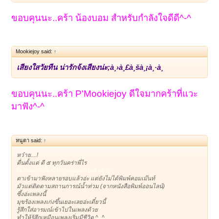
ขอบคุนนะ..คร้า น้องบอม สำหรับกำลังใจดีดี^-^
Mookiejoy said:
↑
เสียงใสวัยทีน น่ารักจ้งเสียงน่ะ;à¸›à¸£à¸šà¸¡à¸·à¸­
ขอบคุนนะ..คร้า P'Mookiejoy ดีใจมากคร้าที่แวะ
มาฟัง^-^
หนูตา said:
↑
หว๋าย....!
ตื่นตั้งแต่ ตี ๕ ทุกวันคร่าพี่ไร
เพราะต้องติ๊ดๆไปปลุกคุณชายเค้าด้วย
ตาเข้ามาฟังหลายรอบแล้วอ่ะ แต่ยังไม่ได้พิมพ์คอมเม๊นท์
มัวแต่ติดตามสถานการณ์น้ำท่วม (จากหนังสือพิมพ์ออนไลน์)
ซึ้งอ่ะเพลงนี้
มุขร้องเพลงเก่งขึ้นเยอะเลยอ่ะเดี๋ยวนี้
รู้สึกใส่อารมณ์เข้าไปในเพลงด้วย
ทำให้รู้สึกเหมือนเพลงเริ่มมีชีวิต ^_^