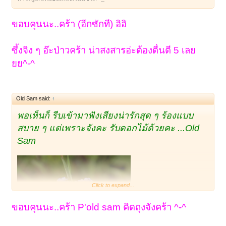
ขอบคุนนะ..คร้า (อีกซักที) อิอิ
ซึ้งจิง ๆ อ๊ะป่าวคร้า น่าสงสารอ่ะต้องตื่นตี 5 เลย
ยย^-^
Old Sam said:
↑
พอเห็นก็ รีบเข้ามาฟังเสียงน่ารักสุด ๆ ร้องแบบ
สบาย ๆ แต่เพราะจังคะ รับดอกไม้ด้วยคะ ...Old
Sam
Click to expand...
ขอบคุนนะ..คร้า P'old sam คิดถุงจังคร้า ^-^