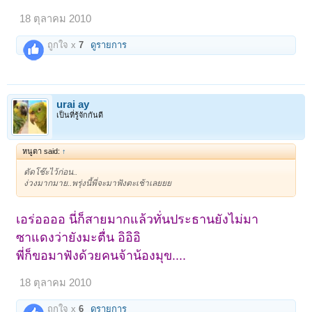
18 ตุลาคม 2010
ถูกใจ x
7
ดูรายการ
urai ay
เป็นที่รู้จักกันดี
หนูตา said:
↑
ตัดโช๊ะไว้ก่อน..
ง่วงมากมาย..พรุ่งนี้พี่จะมาฟังตะเช้าเลยยย
เอร่ออออ นี่ก็สายมากแล้วทั่นประธานยังไม่มา
ซาแดงว่ายังมะตื่น อิอิอิ
พี่ก็ขอมาฟังด้วยคนจ้าน้องมุข....
18 ตุลาคม 2010
ถูกใจ x
6
ดูรายการ