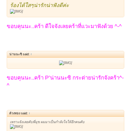
ร้องได้ใสๆน่ารักน่าฟังดีค่ะ
ขอบคุนนะ..คร้า ดีใจจังเลยคร้าที่แวะมาฟังด้วย ^-^
น่านนะซิ said:
↑
ขอบคุนนะ..คร้า P'น่านนะซิ กระต่ายน่ารักจังคร้า^-
^
ด้วงทอง said:
↑
เพราะจังเลยคับพี่มุข ผมมาเป็นกำลังใจให้อีกคนคับ