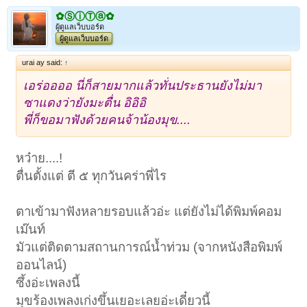
✿ⓈⓘⓉⓐ✿
ผู้ดูแลเว็บบอร์ด
ผู้ดูแลเว็บบอร์ด
urai ay said:
↑
เอร่ออออ นี่ก็สายมากแล้วทั่นประธานยังไม่มา
ซาแดงว่ายังมะตื่น อิอิอิ
พี่ก็ขอมาฟังด้วยคนจ้าน้องมุข....
หว๋าย....!
ตื่นตั้งแต่ ตี ๕ ทุกวันคร่าพี่ไร
เพราะต้องติ๊ดๆไปปลุกคุณชายเค้าด้วย
ตาเข้ามาฟังหลายรอบแล้วอ่ะ แต่ยังไม่ได้พิมพ์คอม
เม๊นท์
มัวแต่ติดตามสถานการณ์น้ำท่วม (จากหนังสือพิมพ์
ออนไลน์)
ซึ้งอ่ะเพลงนี้
มุขร้องเพลงเก่งขึ้นเยอะเลยอ่ะเดี๋ยวนี้