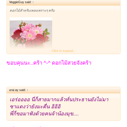
VeggieGuy said:
↑
ดอกไม้สำหรับเพลงเพราะๆ ครับ
Click to expand...
1
2
ถัดไป >
ขอบคุนนะ..คร้า ^-^ ดอกไม้สวยจังคร้า
urai ay said:
↑
เอร่ออออ นี่ก็สายมากแล้วทั่นประธานยังไม่มา
ซาแดงว่ายังมะตื่น อิอิอิ
พี่ก็ขอมาฟังด้วยคนจ้าน้องมุข....