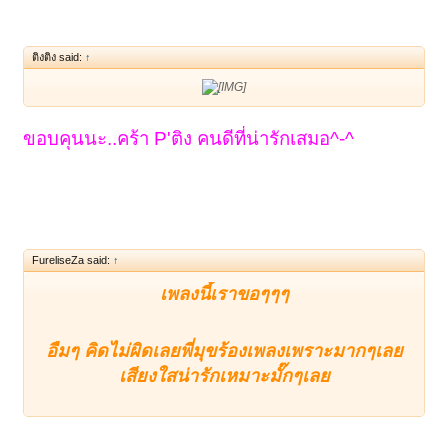
ติงติง said:
↑
http://palungjit.org/attachments/a.1184970/
ขอบคุนนะ..คร้า P'ติง คนดีที่น่ารักเสมอ^-^
FureliseZa said:
↑
เพลงนี้เราขอๆๆๆ
อืมๆ คิดไม่ผิดเลยพี่มุขร้องเพลงเพราะมากๆเลย
เสียงใสน่ารักเหมาะมั๊กๆเลย