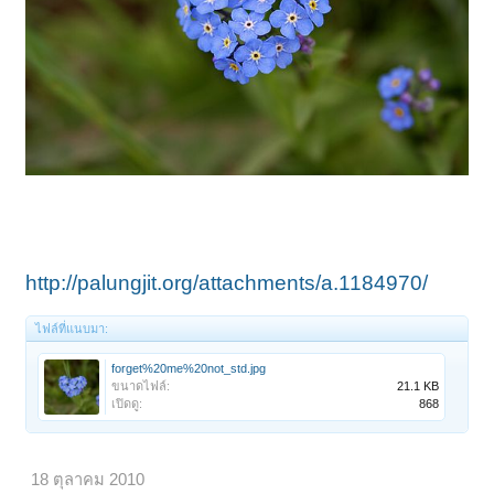
http://palungjit.org/attachments/a.1184970/
ไฟล์ที่แนบมา:
forget%20me%20not_std.jpg
ขนาดไฟล์:
21.1 KB
เปิดดู:
868
18 ตุลาคม 2010