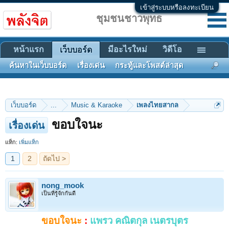
เข้าสู่ระบบหรือลงทะเบียน
ชุมชนชาวพุทธ
หน้าแรก
มีอะไรใหม่
วิดีโอ
เว็บบอร์ด
ค้นหาในเว็บบอร์ด
เรื่องเด่น
กระทู้และโพสต์ล่าสุด
เว็บบอร์ด
...
Music & Karaoke
เพลงไทยสากล
1
2
ถัดไป >
ขอบใจนะ
เรื่องเด่น
แท็ก:
เพิ่มแท็ก
nong_mook
เป็นที่รู้จักกันดี
ขอบใจนะ
:
แพรว คณิตกุล เนตรบุตร