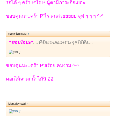
รอได้ ๆ คร้า P'ไร P'นู๋ตามีภาระกิจเยอะ
ขอบคุนนะ..คร้า P'ไร คนสวยยยยย จุฟ ๆ ๆ ๆ ^-^
ดอกสร้อย said:
↑
"ขอบใจนะ"
....ที่ร้องเพลงเพราะๆๆให้ฟัง....
ขอบคุนนะ..คร้า P'สร้อย คนงาม ^-^
ดอกไม้จาตกน้ำไม๊นิ อิอิ
Mantalay said:
↑