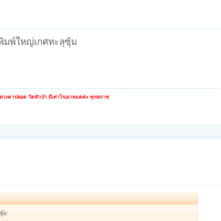
ิมพ์ใหญ่เกศทะลุซุ้ม
หลวงตาปลอด วัดหัวป่า มีเท่าไรเอาหมดค่ะ ทุกสภาพ
ุ้ม