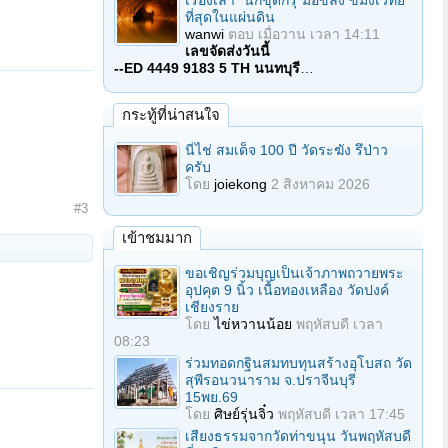
เรื่องเล่า "นักขุดกรุ"มือขลัง ขมังเวทย์
ที่สุดในแผ่นดิน
wanwi
ตอบ
เมื่อวาน เวลา 14:11
เลขจัดส่งวันนี้
--ED 4449 9183 5 TH นนทบุรี
…
กระทู้ที่น่าสนใจ
นี่ไช่ สมเด็จ 100 ปี วัดระฆัง รึป่าว
ครับ
โดย
joiekong
2 สิงหาคม 2026
#3
เข้าชมมาก
ขอเชิญร่วมบุญเป็นเจ้าภาพถวายพระ
อุปคุต 9 นิ้ว เนื้อทองเหลือง วัดปงค์
เชียงราย
โดย
ไข่หวานน้อย
พฤหัสบดี เวลา
08:23
ร่วมทอดกฐินสมทบทุนสร้างอุโบสถ วัด
สุพีรอนวนาราม จ.ปราจีนบุรี
15พย.69
โดย
ศิษย์รุ่นจิ๋ว
พฤหัสบดี เวลา 17:45
เสียงธรรมจากวัดท่าขนุน วันพฤหัสบดี