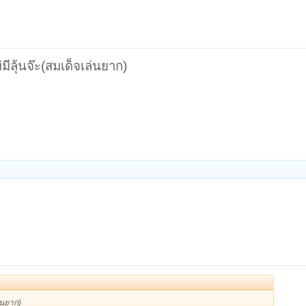
มีลุ้นจ๊ะ(สมเด็จเล่นยาก)
ล่นยาก)