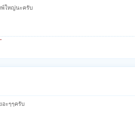
มพ์ใหญ่นะครับ
"
เยอะๆๆครับ