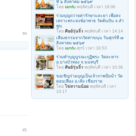
ที่ ๖ สิงหาคม ๒๕๖๙
โดย
iamfu
พฤหัสบดี เวลา 18:06
ร่วมบุญถวายค่ารักษาและยา เพื่อสง
เคราะพระสงฆ์อาพาธ วัดต้นปัน จ.ลํา
พูน
โดย
ศิษย์รุ่นจิ๋ว
พฤหัสบดี เวลา 14:14
#4
เสียงธรรมจากวัดท่าขนุน วันศุกร์ที่ ๗
สิงหาคม ๒๕๖๙
โดย
iamfu
ศุกร์ เวลา 16:53
ร่วมทําบุญบูรณะกุฏิพระ วัดละหาร
อ.บางบัวทอง จ.นนทบุรี
โดย
ศิษย์รุ่นจิ๋ว
พฤหัสบดี เวลา 10:36
ขอเชิญร่วมบุญเป็นเจ้าภาพปั้มน้ำ วัด
ดอนเฟือง อ.เทิง เชียงราย
โดย
ไข่หวานน้อย
พฤหัสบดี เวลา
10:17
#5