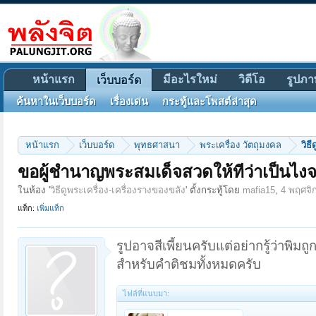
หน้าแรก
มีอะไรใหม่
วิดีโอ
รูปภา
เว็บบอร์ด
ค้นหาในเว็บบอร์ด
เรื่องเด่น
กระทู้และโพสต์ล่าสุด
หน้าแรก
เว็บบอร์ด
พุทธศาสนา
พระเครื่อง วัตถุมงคล
วิธ
ขอผู้ชำนาญพระสมเด็จสวดให้ทีว่าเป็นไงจะ
ในห้อง '
วิธีดูพระเครื่อง-เครื่องรางของขลัง
' ตั้งกระทู้โดย
mafia15
,
4 พฤศจิ
แท็ก:
เพิ่มแท็ก
รูปอาจสีเพี้ยนครับแต่อย่ากรู้ว่าพิ
สำหรับคำติชมทั้งหมดครับ
ไฟล์ที่แนบมา: