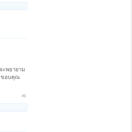
งไงจะพยายาม
บ ขอบคุณ
#6