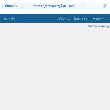
เว็บบอร์ด
...
ขอพร บูชาพระราหูด้วย "ของดำ 
ภาษาไทย
ลงโฆษณา
ติดต่อเรา
ช่วยเหลือ
ข้อกำหนดและกฎ