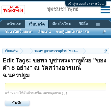
เข้าสู่ระบบหรือลงทะเบียน
ชุมชนชาวพุทธ
หน้าแรก
มีอะไรใหม่
วิดีโอ
เว็บบอร์ด
ค้นหาในเว็บบอร์ด
เรื่องเด่น
กระทู้และโพสต์ล่าสุด
เว็บบอร์ด
...
ขอพร บูชาพระราหูด้วย "ของดำ 
Edit Tags: ขอพร บูชาพระราหูด้วย "ของ
ดำ 8 อย่าง" ณ วัดสว่างอารมณ์
จ.นครปฐม
แท็กหลายให้คั่นด้วยเครื่องหมายจุลภาค ( , )