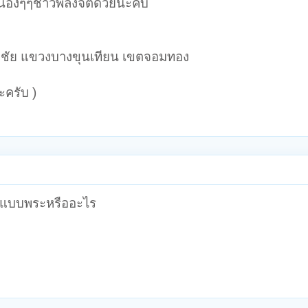
น้องๆๆชาวพลังจิตด้วยนะคับ
กชัย แขวงบางขุนเทียน เขตจอมทอง
ะครับ )
็นแบบพระหรืออะไร