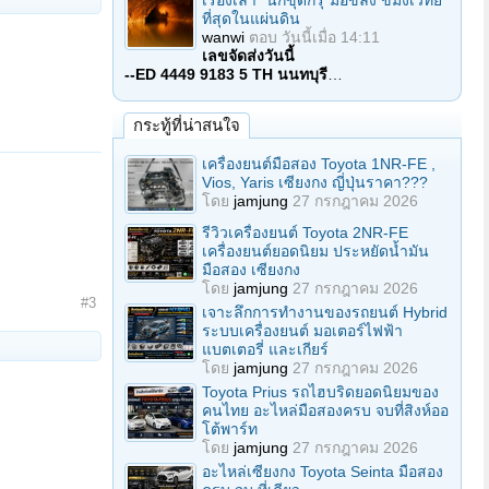
เรื่องเล่า "นักขุดกรุ"มือขลัง ขมังเวทย์
ที่สุดในแผ่นดิน
wanwi
ตอบ
วันนี้เมื่อ 14:11
เลขจัดส่งวันนี้
--ED 4449 9183 5 TH นนทบุรี
…
กระทู้ที่น่าสนใจ
เครื่องยนต์มือสอง Toyota 1NR-FE ,
Vios, Yaris เซียงกง ญี่ปุ่นราคา???
โดย
jamjung
27 กรกฎาคม 2026
รีวิวเครื่องยนต์ Toyota 2NR-FE
เครื่องยนต์ยอดนิยม ประหยัดน้ำมัน
มือสอง เซียงกง
โดย
jamjung
27 กรกฎาคม 2026
#3
เจาะลึกการทำงานของรถยนต์ Hybrid
ระบบเครื่องยนต์ มอเตอร์ไฟฟ้า
แบตเตอรี่ และเกียร์
โดย
jamjung
27 กรกฎาคม 2026
Toyota Prius รถไฮบริดยอดนิยมของ
คนไทย อะไหล่มือสองครบ จบที่สิงห์ออ
โต้พาร์ท
โดย
jamjung
27 กรกฎาคม 2026
อะไหล่เซียงกง Toyota Seinta มือสอง