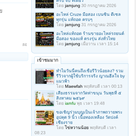
ครบ จบ ที่เดียว
โดย
jamjung
30 กรกฎาคม 2026
ย
อะไหล่ Cruze มือสอง เบนซิน ดีเซล
ทุกรุ่น แท้ถอด ครบๆ
โดย
jamjung
31 กรกฎาคม 2026
อะไหล่แท้ถอด ร้านขายอะไหล่รถยนต์
มือสอง ของแท้ ตรงรุ่น ส่งทั่วไทย
โดย
jamjung
เมื่อวาน เวลา 15:14
#4
เข้าชมมาก
ทำไมวันนี้คนถึงเชื่อรีวิวน้อยลง? รวม
รีวิวจากผู้ใช้บริการจริง ญาณฮีลใจ by
แมวฟ้า
โดย
Maewfah
พฤหัสบดี เวลา 00:13
เสียงธรรมจากวัดท่าขนุน วันพุธที่ ๕
สิงหาคม ๒๕๖๙
โดย
iamfu
พุธ เวลา 19:48
ขอเชิญร่วมบุญเป็นเจ้าภาพถวายพระ
อุปคุต 9 นิ้ว เนื้อทองเหลือง วัดปงค์
เชียงราย
โดย
ไข่หวานน้อย
พฤหัสบดี เวลา
08:23