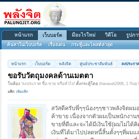
หน้าแรก
มีอะไรใหม่
วิดีโอ
รูปภา
เว็บบอร์ด
ค้นหาในเว็บบอร์ด
เรื่องเด่น
กระทู้และโพสต์ล่าสุด
หน้าแรก
เว็บบอร์ด
พลังจิต
ศูนย์ประชาสัมพันธ์
ลงประกาศ 
ขอรับวัตถุมงคลด้านเมตตา
ในห้อง '
ลงประกาศ ซื้อ-ขาย หรือทั่วไป
' ตั้งกระทู้โดย
thanaset2008
,
2 กันย
แท็ก:
เพิ่มแท็ก
สวัสดีครับพี่ๆๆน้องๆๆชาวพลังจิตผม
ค้าขาย เนื่องจากตัวผมเป็นพนักงานข
ขายที่ดีและจะได้มีเงินใช้(ผมไม่ได้
เงินที่ได้มาไปปลดหนี้สิ้นตั้งๆๆที่