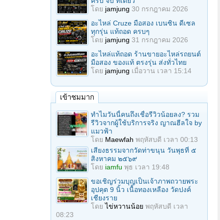
ครบ จบ ที่เดียว
โดย
jamjung
30 กรกฎาคม 2026
อะไหล่ Cruze มือสอง เบนซิน ดีเซล
ทุกรุ่น แท้ถอด ครบๆ
โดย
jamjung
31 กรกฎาคม 2026
อะไหล่แท้ถอด ร้านขายอะไหล่รถยนต์
มือสอง ของแท้ ตรงรุ่น ส่งทั่วไทย
โดย
jamjung
เมื่อวาน เวลา 15:14
เข้าชมมาก
ทำไมวันนี้คนถึงเชื่อรีวิวน้อยลง? รวม
รีวิวจากผู้ใช้บริการจริง ญาณฮีลใจ by
แมวฟ้า
โดย
Maewfah
พฤหัสบดี เวลา 00:13
เสียงธรรมจากวัดท่าขนุน วันพุธที่ ๕
สิงหาคม ๒๕๖๙
โดย
iamfu
พุธ เวลา 19:48
ขอเชิญร่วมบุญเป็นเจ้าภาพถวายพระ
อุปคุต 9 นิ้ว เนื้อทองเหลือง วัดปงค์
เชียงราย
โดย
ไข่หวานน้อย
พฤหัสบดี เวลา
08:23