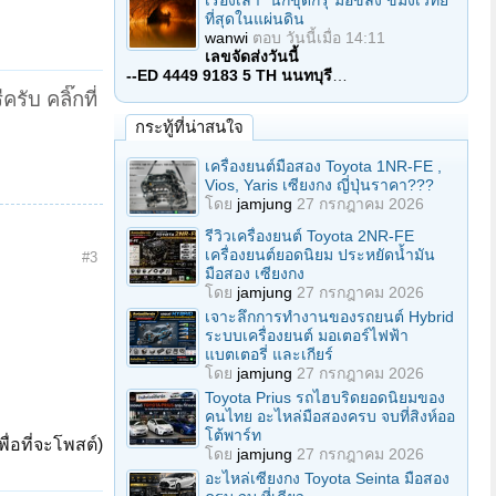
เรื่องเล่า "นักขุดกรุ"มือขลัง ขมังเวทย์
ที่สุดในแผ่นดิน
wanwi
ตอบ
วันนี้เมื่อ 14:11
เลขจัดส่งวันนี้
--ED 4449 9183 5 TH นนทบุรี
…
บ คลิ๊กที่
กระทู้ที่น่าสนใจ
เครื่องยนต์มือสอง Toyota 1NR-FE ,
Vios, Yaris เซียงกง ญี่ปุ่นราคา???
โดย
jamjung
27 กรกฎาคม 2026
รีวิวเครื่องยนต์ Toyota 2NR-FE
เครื่องยนต์ยอดนิยม ประหยัดน้ำมัน
#3
มือสอง เซียงกง
โดย
jamjung
27 กรกฎาคม 2026
เจาะลึกการทำงานของรถยนต์ Hybrid
ระบบเครื่องยนต์ มอเตอร์ไฟฟ้า
แบตเตอรี่ และเกียร์
โดย
jamjung
27 กรกฎาคม 2026
Toyota Prius รถไฮบริดยอดนิยมของ
คนไทย อะไหล่มือสองครบ จบที่สิงห์ออ
โต้พาร์ท
ื่อที่จะโพสต์)
โดย
jamjung
27 กรกฎาคม 2026
อะไหล่เซียงกง Toyota Seinta มือสอง