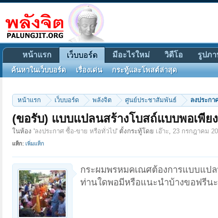
หน้าแรก
มีอะไรใหม่
วิดีโอ
รูปภา
เว็บบอร์ด
ค้นหาในเว็บบอร์ด
เรื่องเด่น
กระทู้และโพสต์ล่าสุด
หน้าแรก
เว็บบอร์ด
พลังจิต
ศูนย์ประชาสัมพันธ์
ลงประกาศ 
(ขอรับ) แบบแปลนสร้างโบสถ์แบบพอเพียง
ในห้อง '
ลงประกาศ ซื้อ-ขาย หรือทั่วไป
' ตั้งกระทู้โดย
เอ๊าะ
,
23 กรกฎาคม 20
แท็ก:
เพิ่มแท็ก
กระผมพรหมคเณศต้องการแบบแปลนสร
ท่านใดพอมีหรือแนะนำบ้างขอฟรีนะ