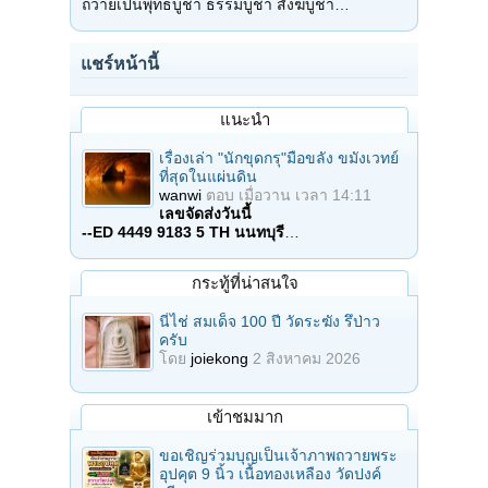
ถวายเป็นพุทธบูชา ธรรมบูชา สังฆบูชา…
แชร์หน้านี้
แนะนำ
เรื่องเล่า "นักขุดกรุ"มือขลัง ขมังเวทย์
ที่สุดในแผ่นดิน
wanwi
ตอบ
เมื่อวาน เวลา 14:11
เลขจัดส่งวันนี้
--ED 4449 9183 5 TH นนทบุรี
…
กระทู้ที่น่าสนใจ
นี่ไช่ สมเด็จ 100 ปี วัดระฆัง รึป่าว
ครับ
โดย
joiekong
2 สิงหาคม 2026
เข้าชมมาก
ขอเชิญร่วมบุญเป็นเจ้าภาพถวายพระ
อุปคุต 9 นิ้ว เนื้อทองเหลือง วัดปงค์