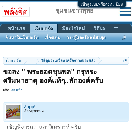
เข้าสู่ระบบหรือลงทะเบียน
ชุมชนชาวพุทธ
หน้าแรก
มีอะไรใหม่
วิดีโอ
เว็บบอร์ด
ค้นหาในเว็บบอร์ด
เรื่องเด่น
กระทู้และโพสต์ล่าสุด
เว็บบอร์ด
...
วิธีดูพระเครื่อง-เครื่องรางของขลัง
ขอลง " พระยอดขุนพล" กรุพระ
ศรีมหาธาตุ องค์แท้ๆ..สักองค์ครับ
แท็ก:
เพิ่มแท็ก
Zapp!
เป็นที่รู้จักกันดี
เชิญพิจารณา และวิเคราะห์ ครับ