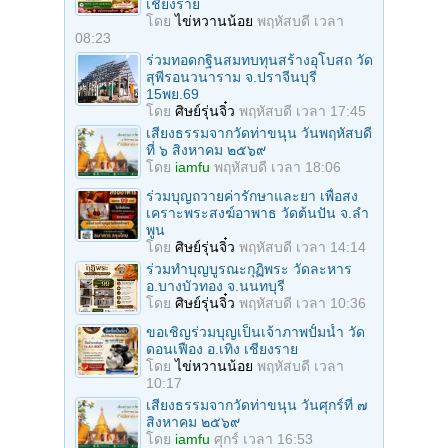
เชียงราย
โดย
ไข่หวานน้อย
พฤหัสบดี เวลา
08:23
ร่วมทอดกฐินสมทบทุนสร้างอุโบสถ วัด
สุพีรอนวนาราม จ.ปราจีนบุรี
15พย.69
โดย
ศิษย์รุ่นจิ๋ว
พฤหัสบดี เวลา 17:45
เสียงธรรมจากวัดท่าขนุน วันพฤหัสบดี
ที่ ๖ สิงหาคม ๒๕๖๙
โดย
iamfu
พฤหัสบดี เวลา 18:06
ร่วมบุญถวายค่ารักษาและยา เพื่อสง
เคราะพระสงฆ์อาพาธ วัดต้นปัน จ.ลํา
พูน
โดย
ศิษย์รุ่นจิ๋ว
พฤหัสบดี เวลา 14:14
ร่วมทําบุญบูรณะกุฏิพระ วัดละหาร
อ.บางบัวทอง จ.นนทบุรี
โดย
ศิษย์รุ่นจิ๋ว
พฤหัสบดี เวลา 10:36
ขอเชิญร่วมบุญเป็นเจ้าภาพปั้มน้ำ วัด
ดอนเฟือง อ.เทิง เชียงราย
โดย
ไข่หวานน้อย
พฤหัสบดี เวลา
10:17
เสียงธรรมจากวัดท่าขนุน วันศุกร์ที่ ๗
สิงหาคม ๒๕๖๙
โดย
iamfu
ศุกร์ เวลา 16:53