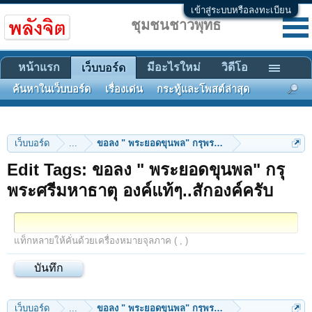
เข้าสู่ระบบหรือลงทะเบียน
ชุมชนชาวพุทธ
หน้าแรก
มีอะไรใหม่
วิดีโอ
เว็บบอร์ด
ค้นหาในเว็บบอร์ด
เรื่องเด่น
กระทู้และโพสต์ล่าสุด
เว็บบอร์ด
...
ขอลง " พระยอดขุนพล" กรุพระศรีมหาธาตุ องค์แท้ๆ..สั
Edit Tags: ขอลง " พระยอดขุนพล" กรุ
พระศรีมหาธาตุ องค์แท้ๆ..สักองค์ครับ
แท็กหลายให้คั่นด้วยเครื่องหมายจุลภาค ( , )
เว็บบอร์ด
...
ขอลง " พระยอดขุนพล" กรุพระศรีมหาธาตุ องค์แท้ๆ..สั