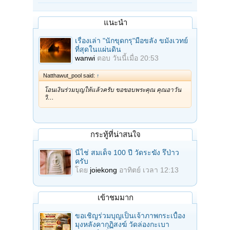
แนะนำ
เรื่องเล่า "นักขุดกรุ"มือขลัง ขมังเวทย์
ที่สุดในแผ่นดิน
wanwi
ตอบ
วันนี้เมื่อ 20:53
Natthawut_pool said:
↑
โอนเงินร่วมบุญให้แล้วครับ ขอขอบพระคุณ คุณอาวัน
วิ…
กระทู้ที่น่าสนใจ
นี่ไช่ สมเด็จ 100 ปี วัดระฆัง รึป่าว
ครับ
โดย
joiekong
อาทิตย์ เวลา 12:13
เข้าชมมาก
ขอเชิญร่วมบุญเป็นเจ้าภาพกระเบื้อง
มุงหลังคากุฏิสงฆ์ วัดล่องกะเบา