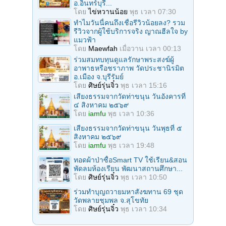
อ.อินทร์บุรี...
โดย
ไข่หวานน้อย
พุธ เวลา 07:30
ทำไมวันนี้คนถึงเชื่อรีวิวน้อยลง? รวม
รีวิวจากผู้ใช้บริการจริง ญาณฮีลใจ by
แมวฟ้า
โดย
Maewfah
เมื่อวาน เวลา 00:13
ร่วมสมทบทุนดูแลรักษาพระสงฆ์ผู้
อาพาธหรือชราภาพ วัดประชานิรมิต
อ.เมือง จ.บุรีรัมย์
โดย
ศิษย์รุ่นจิ๋ว
พุธ เวลา 15:16
เสียงธรรมจากวัดท่าขนุน วันอังคารที่
๔ สิงหาคม ๒๕๖๙
โดย
iamfu
พุธ เวลา 10:36
เสียงธรรมจากวัดท่าขนุน วันพุธที่ ๕
สิงหาคม ๒๕๖๙
โดย
iamfu
พุธ เวลา 19:48
ทอดผ้าป่าซื้อSmart TV ใช้เรียน&สอน
พัดลมห้องเรียน พัฒนาสถานศึกษา...
โดย
ศิษย์รุ่นจิ๋ว
พุธ เวลา 10:50
ร่วมทําบุญถวายมหาสังฆทาน 69 ชุด
วัดพลายชุมพล จ.สุโขทัย
โดย
ศิษย์รุ่นจิ๋ว
พุธ เวลา 10:34