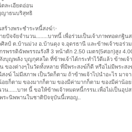
ณีตละเอียดอ่อน
ญญาธนบริสุทธิ
นสร้างพระชำระหนี้สงฆ์✨
ถวายปัจจัยจำนวน........บาทนี้ เพื่อร่วมเป็นเจ้าภาพทอดกฐินส
ลป์ ต.บ้านม่วง อ.บ้านดุง จ.อุดรธานี และข้าพเจ้าขอร่ว
รพรรดิฉัพพรรณรังสี 3 หน้าตัก 2.50 เมตร(5ศอก)สูง 4.00 
บุญพลัง บุญกุศลใด ที่ข้าพเจ้าได้กระทำไว้ดีแล้ว ข้าพเจ
บัน ของต่างๆในวัดทั้งหลาย ที่มีพระสงฆ์ก็ดี หรือไม่มีพระสงฆ์
ธรณีสงฆ์ ไม่มีสภาพ เป็นวัดก็ตาม ถ้าข้าพเจ้าไปนำอะไร มาจาก
งน้อยก็ตาม ของมากก็ตาม ของมีค่ามากก็ตาม ของมีค่าน้อย
วน......บาท นี้ ขอให้ข้าพเจ้าหมดหนี้กรรม.เพื่อไม่เป็นอ
พระนิพพานในชาติปัจจุบันนี้เทอญ..