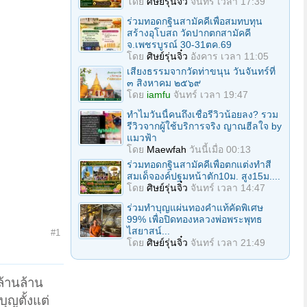
โดย
ศิษย์รุ่นจิ๋ว
จันทร์ เวลา 17:39
ร่วมทอดกฐินสามัคคีเพื่อสมทบทุน
สร้างอุโบสถ วัดปากตกสามัคคี
จ.เพชรบูรณ์ 30-31ตค.69
โดย
ศิษย์รุ่นจิ๋ว
อังคาร เวลา 11:05
เสียงธรรมจากวัดท่าขนุน วันจันทร์ที่
๓ สิงหาคม ๒๕๖๙
โดย
iamfu
จันทร์ เวลา 19:47
ทำไมวันนี้คนถึงเชื่อรีวิวน้อยลง? รวม
รีวิวจากผู้ใช้บริการจริง ญาณฮีลใจ by
แมวฟ้า
โดย
Maewfah
วันนี้เมื่อ 00:13
ร่วมทอดกฐินสามัคคีเพื่อตกแต่งทำสี
สมเด็จองค์ปฐมหน้าตัก10ม. สูง15ม....
โดย
ศิษย์รุ่นจิ๋ว
จันทร์ เวลา 14:47
ร่วมทําบุญแผ่นทองคำแท้คัดพิเศษ
99% เพื่อปิดทองหลวงพ่อพระพุทธ
ไสยาสน์...
#1
โดย
ศิษย์รุ่นจิ๋ว
จันทร์ เวลา 21:49
ล้านล้าน
ญตั้งแต่