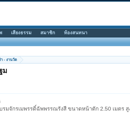
พ
เสียงธรรม
สมาชิก
ห้องสนทนา
ป่า - งานวัด
ปฐม
.
ิ
มบรมจักรเมพรรดิ์ฉัพพรรณรังสี ขนาดหน้าตัก 2.50 เมตร ส