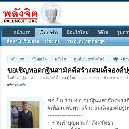
หน้าแรก
มีอะไรใหม่
วิดีโอ
รูปภา
เว็บบอร์ด
ค้นหาในเว็บบอร์ด
เรื่องเด่น
กระทู้และโพสต์ล่าสุด
หน้าแรก
เว็บบอร์ด
พลังจิต
ศูนย์ประชาสัมพันธ์
กฐิน - ผ้า
ขอเชิญทอดกฐินสามัคคีสร้างสมเด็จองค์
ในห้อง '
กฐิน - ผ้าป่า - งานวัด
' ตั้งกระทู้โดย
nanbatakeshi
,
16 ตุลาคม 2021
แท็ก:
เพิ่มแท็ก
ขอเชิญร่วมทำบุญกฐินมหาจักรพรรด
#เพื่อสมทบทุน สร้าง สมเด็จองค์ปฐ
--------------------
✅ร่วมทำบุญตามกำลังศรัทธา