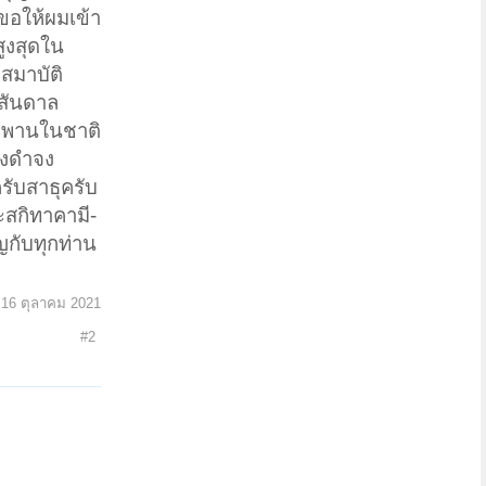
อให้ผมเข้า
สูงสุดใน
สมาบัติ
ลสันดาล
พพานในชาติ
ิงดำจง
ับสาธุครับ
ะสกิทาคามี-
ญกับทุกท่าน
:
16 ตุลาคม 2021
#2