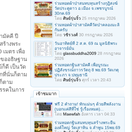
ร่วมทอดผ้าป่าสมทบทุนสร้างกุฎิสงฆ์
วัดประตูดาว อ.เมือง จ.เพชรบูรณ์
30กค.69
โดย
ศิษย์รุ่นจิ๋ว
25 กรกฎาคม 2026
ร่วมทอดผ้าป่าสามัคคีวัดป่าคลองมะลิ
กันครับ
โดย
วชิรวงศ์
30 กรกฎาคม 2026
ามัคคี ปี
มสร้างพระ
วันอาทิตย์ที่ 2 ส.ค. 69 ณ มูลนิธิพระ
อาจารย์มั่น
เมตร เพื่อ
โดย
glassbuddha2009
28 กรกฎาคม
2026
้าขออธิษฐาน
ร่วมทอดกฐินสามัคคี เพื่อบูรณะ
ก็ดี เป็นวัด
ปฏิสังขรณ์ถาวรวัตถุ 8 พย.69 วัดเกตุ
ที่นั่นก็ตาม
ประภา จ.ปทุมธานี
โดย
ศิษย์รุ่นจิ๋ว
ศุกร์ เวลา 20:43
ก็ตาม
ุปสรรคในการ
เข้าชมมาก
ฟรี 2 คำถาม! ทักแม่นๆ ด้วยสีพลังงาน
(บอกแค่สีที่ใช่ รู้เรื่องหมด)...
โดย
Maewfah
อังคาร เวลา 04:33
ร่วมทอดกฐินสมทบทุนสร้างพระยืน
องค์ใหญ่ วัดเสาหิน จ.ลําพูน 15พย.69