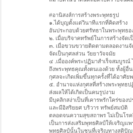
#อานิสงส์การสร้างพระพุทธรูป
๑.ได้บุญตั้งแต่วินาทีแรกที่คิดสร้าง
อันประกอบด้วยศรัทธาในพระพุทธอง
๒. เมื่อบริจาคทรัพย์ในการสร้างจัดเ
๓. เมื่อขวนขวายติดตามตลอดงานจั
จัดเป็นกุศลส่วน วัยยาวัจจมัย
๔ .เมื่อองค์พระปฏิมาสำเร็จสมบูรณ์ 
ถึงพระพุทธคุณทั้งตนเองด้วย ทั้งผู้อื่
กุศลจะเกิดเพิ่มขึ้นทุกครั้งที่ได้อาศ
๕. อำนาจแห่งกุศลที่สร้างพระพุทธป
ส่งผลให้ได้เกิดเป็นคนรูปงาม
มีบุคลิกสง่าเป็นที่เคารพรักใคร่ขอ
และมีอิสริยยศ บริวาร ทรัพย์สมบัติ
ตลอดจนความสุขสถาพร ไม่เป็นโรคว
เป็นการส่งเสริมพุทธศิลป์ให้เจริญแ
พุทธศิลป์นั้นในชนที่เจริญทางสติปั