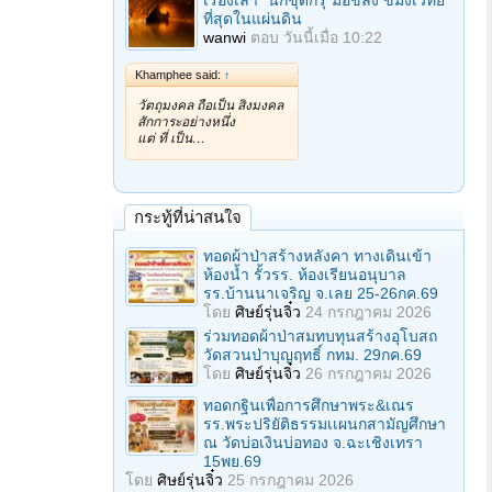
เรื่องเล่า "นักขุดกรุ"มือขลัง ขมังเวทย์
ที่สุดในแผ่นดิน
wanwi
ตอบ
วันนี้เมื่อ 10:22
Khamphee said:
↑
วัตถุมงคล ถือเป็น สิ่งมงคล
สักการะอย่างหนึ่ง
แต่ ที่ เป็น…
กระทู้ที่น่าสนใจ
ทอดผ้าป่าสร้างหลังคา ทางเดินเข้า
ห้องน้ำ รั้วรร. ห้องเรียนอนุบาล
รร.บ้านนาเจริญ จ.เลย 25-26กค.69
โดย
ศิษย์รุ่นจิ๋ว
24 กรกฎาคม 2026
ร่วมทอดผ้าป่าสมทบทุนสร้างอุโบสถ
วัดสวนป่าบุญฤทธิ์ กทม. 29กค.69
โดย
ศิษย์รุ่นจิ๋ว
26 กรกฎาคม 2026
ทอดกฐินเพื่อการศึกษาพระ&เณร
รร.พระปริยัติธรรมเเผนกสามัญศึกษา
ณ วัดบ่อเงินบ่อทอง จ.ฉะเชิงเทรา
15พย.69
โดย
ศิษย์รุ่นจิ๋ว
25 กรกฎาคม 2026