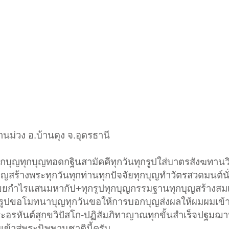
นม่วง อ.บ้านดุง จ.อุดรธานี
กบุญทุกบุญทอดกฐินสามัคคีทุกวันทุกรูปใส่บาตรสังฆทาน
สร้างพระทุกวันทุกท่านทุกปัจจัยทุกบุญทำวัตรสวดมนต์นั่
ขยกำไรแสนมหากัป+ทุกรูปทุกบุญกรรมฐานทุกบุญสร้างสมเ
กรูปขอโมทนาบุญทุกวันขอให้การบอกบุญส่งผลให้ผมผมเข้า
ะอรหันต์สุกขวิปัสโก-ปฏิสัมภิทาญาณทุกขั้นสำเร็จปฐมฌา
้าสู่พระนิพพานชาตินี้ครับ