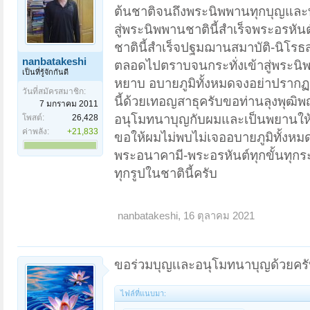
ต้นชาติจนถึงพระนิพพานทุกบุญแล
สู่พระนิพพานชาตินี้สำเร็จพระอรหันต์
ชาตินี้สำเร็จปฐมฌานสมาบัติ-นิโรธ
nanbatakeshi
ตลอดไปตราบจนกระทั่งเข้าสู่พระนิพ
เป็นที่รู้จักกันดี
หยาบ อบายภูมิทั้งหมดจงอย่าปราก
วันที่สมัครสมาชิก:
นี้ด้วยเทอญสาธุครับขอท่านลุงพุฒิ
7 มกราคม 2011
อนุโมทนาบุญกับผมและเป็นพยานให้ผ
โพสต์:
26,428
ค่าพลัง:
+21,833
ขอให้ผมไม่พบไม่เจออบายภูมิทั้งหมด
พระอนาคามี-พระอรหันต์ทุกขั้นทุกร
ทุกรูปในชาตินี้ครับ
nanbatakeshi
,
16 ตุลาคม 2021
ขอร่วมบุญเเละอนุโมทนาบุญด้วยครั
ไฟล์ที่แนบมา: