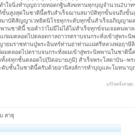
ะทำใจนิ่งทำบุญถวายทอดกฐินสังฆทานทุกบุญจำนวน2บาทข
ขั้นสูงสุดในชาตินี้ครับสำเร็จฌานสมาบัติทุกขั้นจนถึงขั้น
สมาบัติสัญญาเวทยิตนิโรธทุกระดับทุกขั้นสำเร็จอภิญญาผล
พานชาตินี้ ขอคำว่าไม่มีไม่ได้ไม่สำเร็จทุกข์จนเจอคนพา
ฏแก่ผมตลอดไปตลอดกาลถาวรตราบจนกระทั่งเข้าสู่พระนิ
พญายมราชท่านปู่พระอินทร์ท่านย่าท่านแม่ศรีหลวงพ่อฤาษีล
มตลอดไปตราบจนกระทั่งผมเข้าสู่พระนิพพานในชาตินี้คร
ทั้ง4ทุกชั้นตลอดไป(ปิดอบายภูมิ) สำเร็จพระโสดาบัน--พร
ะดับชั้นในชาตินี้ครับด้วยอานิสงส์การทำบุญและโมทนาบุ
แก้ไขครั้งล่าสุด
บ สาธุ