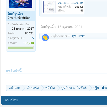
20211016_215203.jpg
ขนาดไฟล์:
151 KB
เปิดดู:
55
ศิษย์รุ่นจิ๋ว
นิพพานัง ปัจจโยโหตุ
วันที่สมัครสมาชิก:
ศิษย์รุ่นจิ๋ว
,
16 ตุลาคม 2021
13 มกราคม 2017
โพสต์:
80,211
อนุโมทนา x
1
ดูรายการ
กระทู้เรื่องเด่น:
5
ค่าพลัง:
+93,218
แชร์หน้านี้
หน้าแรก
เว็บบอร์ด
พลังจิต
ศูนย์ประชาสัมพันธ์
กฐิน - ผ้า
ภาษาไทย