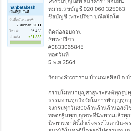
✍ร่วมบุญได้ที่ ธนาคาร : ออมสิน
nanbatakeshi
หมายเลขบัญชี 020 060 325063
เป็นที่รู้จักกันดี
ชื่อบัญชี :พระปรีชา ปณีตจิตโต
วันที่สมัครสมาชิก:
7 มกราคม 2011
ติดต่อสอบถาม
โพสต์:
26,428
ค่าพลัง:
+21,833
#พระปรีชา
#0833065845
ทอดวันที่
5 พ.ย 2564
วัดยางคำวราราม บ้านกมลศิลป์ ต.บ้า
กราบโมทนาบุญสาธุพระสงฆ์ทุกรูปทุ
ธรรมทานทุกปัจจัยในการทำบุญทุกบุญ
จงกรมทุกวัน800ล้านล้านล้านอสงไ
ทอดกฐินทุกบุญพระที่นิพพานแล้วทุ
นิพพานชาตินี้สำเร็จพระโสดาบัน-พร
สมาบัติในชาตินี้ตลอดไปตราบจนผมเข