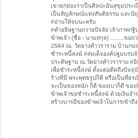
เขายกย่องว่าเป็นศิลปะอันสุขุมประ
เป็นสัญลักษณ์แห่งสันติธรรม และปั
#อ่านให้จบนะครับ
#คำอธิษฐานถวายปัจจัย เจ้าภาพกฐิ
ข้าพเจ้า (ชื่อ - นามสกุล) .........ขอ
2564 ณ. วัดยางคำวราราม บ้านกมลศิ
ชำระหนี้สงฆ์ #สมเด็จองค์ปฐมบรมจัก
ประดิษฐาน ณ.วัดยางคำวราราม #อิทัง
เพื่อชำระหนี้สงฆ์ ตั้งแต่อดีตถึงปัจจุ
ร้างที่มี พระพุทธรูปก็ดี หรือเป็นที่
จะเป็นของหนัก ก็ดี ของเบาก็ดี ขอ
ข้าพเจ้าขอชำระหนี้สงฆ์ ด้วยเงินจำน
สร้างบารมีของข้าพเจ้าในการเข้าถึง