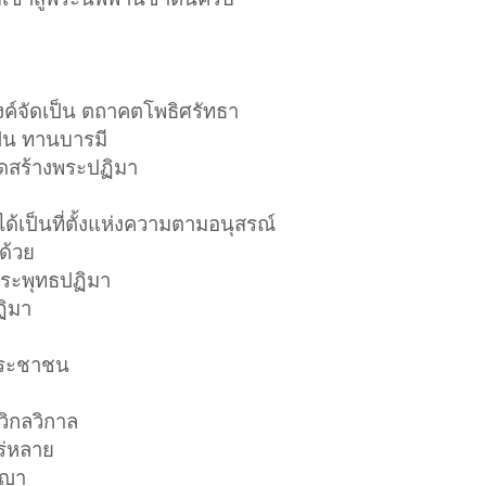
ค์จัดเป็น ตถาคตโพธิศรัทธา
ป็น ทานบารมี
ดสร้างพระปฏิมา
ได้เป็นที่ตั้งแห่งความตามอนุสรณ์
นด้วย
ัยพระพุทธปฏิมา
ฏิมา
งประชาชน
ิกลวิกาล
พร่หลาย
ญญา