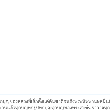
กบุญของหลวงพี่เล็กตั้งแต่ต้นชาติจนถึงพระนิพพาน9หมื่น
นแล้วทุกบุญทุกรูปทุกบุญทุกบุญของพระสงฆ์ฆราวาสทุกบุ