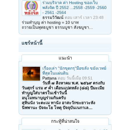
ร่วมบริจาค ค่า Hosting ของเว็บ
พลังจิต ปี 2552 ...2558 -2559 -2560
- 2561 -2564
ธรรมวิวัฒน์
ตอบ
เสาร์ เวลา 23:48
ร่วมทำบุญ ค่า hosting = 10 บาท
ถวายเป็นพุทธบูชา ธรรมบูชา สังฆบูชา…
แชร์หน้านี้
แนะนำ
เรื่องเล่า "นักขุดกรุ"มือขลัง ขมังเวทย์
ที่สุดในแผ่นดิน
Pattana
ตอบ
วันนี้เมื่อ 09:51
วันที่ ๗ สิงหาคม พ.ศ. ๒๕๖๙ ตรงกับ
วันศุกร์ แรม ๙ ค่ำ เดือนแปดหลัง (๘๘) ปีมะเมีย
ทำบุญใส่บาตรในเช้าวันนี้
อนุโมทนาบุญร่วมกันครับ
สุทินนัง วะตะเม ทานัง อาสะวักขะยาวะหัง
นิพพานะ ปัจจะโย โหตุ ปัจจุบันเนกาเล…
กระทู้ที่น่าสนใจ