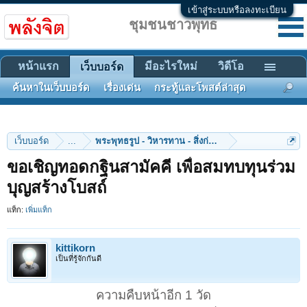
เข้าสู่ระบบหรือลงทะเบียน
ชุมชนชาวพุทธ
หน้าแรก
มีอะไรใหม่
วิดีโอ
เว็บบอร์ด
ค้นหาในเว็บบอร์ด
เรื่องเด่น
กระทู้และโพสต์ล่าสุด
เว็บบอร์ด
...
พระพุทธรูป - วิหารทาน - สิ่งก่อสร้าง
ขอเชิญทอดกฐินสามัคคี เพื่อสมทบทุนร่วม
บุญสร้างโบสถ์
แท็ก:
เพิ่มแท็ก
kittikorn
เป็นที่รู้จักกันดี
ความคืบหน้าอีก 1 วัด