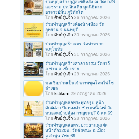
ร่วมบุญสร้างกุฎิสงฆ์6หลัง ณ วัดป่าสิริ
แอชราม ปท.อินเดีย มูลนิธิพระ
อาจารย์มั่น ภูริทัตโต
โดย
ศิษย์รุ่นจิ๋ว
26 กรกฎาคม 2026
ร่วมทําบุญสร้างห้องนั้า4ห้อง วัด
อุทยาน จ.นนทบุรี
โดย
ศิษย์รุ่นจิ๋ว
30 กรกฎาคม 2026
ร่วมทําบุญสร้างเมรุ วัดท่าทราย
จ.สุโขทัย
โดย
ศิษย์รุ่นจิ๋ว
31 กรกฎาคม 2026
ร่วมทําบุญสร้างศาลาธรรม วัดผาวี
อ.พาน จ.เชียงราย
โดย
ศิษย์รุ่นจิ๋ว
29 กรกฎาคม 2026
ขอเชิญร่วมเป็นเจ้าภาพชุดโคมไฟโซ
ล่าเซล
โดย
kittikorn
29 กรกฎาคม 2026
ร่วมทําบุญหล่อพระพุทธรูป หน้า
ตัก4ศอก ปิดทองคํา ชําระหนี้สงฆ์ วัด
หนองหญ้าปล้อง กาญจนบุรี 8 สค.69
โดย
ศิษย์รุ่นจิ๋ว
28 กรกฎาคม 2026
ร่วมทําบุญหล่อพระประธานคู่แฝด
หน้าตัก120น. วัดชัยชนะ อ.เมือง
จ.ลำพูน 7พย.69