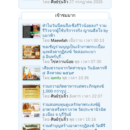
โดย
ศิษย์รุ่นจิ๋ว
27 กรกฎาคม 2026
เข้าชมมาก
ทำไมวันนี้คนถึงเชื่อรีวิวน้อยลง? รวม
รีวิวจากผู้ใช้บริการจริง ญาณฮีลใจ by
แมวฟ้า
โดย
Maewfah
เมื่อวาน เวลา 00:13
ขอเชิญร่วมบุญเป็นเจ้าภาพกระเบื้อง
มุงหลังคากุฏิสงฆ์ วัดล่องกะเบา
อ.อินทร์บุรี...
โดย
ไข่หวานน้อย
พุธ เวลา 07:30
เสียงธรรมจากวัดท่าขนุน วันอังคารที่
๔ สิงหาคม ๒๕๖๙
โดย
iamfu
พุธ เวลา 10:36
ร่วมถวายภัตตาหารแด่พระภิกษุสงฆ์
1,000 กว่ารูป...
โดย
ศิษย์รุ่นจิ๋ว
อังคาร เวลา 22:07
ร่วมสมทบทุนดูแลรักษาพระสงฆ์ผู้
อาพาธหรือชราภาพ วัดประชานิรมิต
อ.เมือง จ.บุรีรัมย์
โดย
ศิษย์รุ่นจิ๋ว
พุธ เวลา 15:16
ร่วมทำบุญสร้างอาคารกุฎิสงฆ์ วัดคีรี