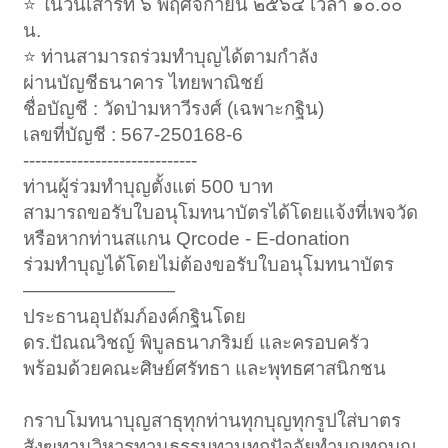
⭐️ ในวันเสาร์ที่ ๖ พฤศจิกายน ๒๕๖๔ เวลา ๑๐.๐๐
น.
⭐️ ท่านสามารถร่วมทำบุญได้ตามกำลัง
ผ่านบัญชีธนาคาร ไทยพาณิชย์
ชื่อบัญชี : วัดป่ามหาวีรงศ์ (เฉพาะกฐิน)
เลขที่บัญชี : 567-250168-6
-----------------------------
ท่านผู้ร่วมทำบุญตั้งแต่ 500 บาท
สามารถขอรับใบอนุโมทนาบัตรได้โดยแจ้งที่เพจวัด
หรือหากท่านสแกน Qrcode - E-donation
ร่วมทำบุญได้โดยไม่ต้องขอรับใบอนุโมทนาบัตร
————————
ประธานอุปถัมภ์องค์กฐินโดย
ดร.ปัณณวิชญ์ พิบูลธนาภริมย์ และครอบครัว
พร้อมด้วยคณะศิษย์ศรัทธา และพุทธศาสนิกชน
กราบโมทนาบุญสาธุทุกท่านทุกบุญทุกรูปใส่บาตร
สังฆทานวิหารทานธรรมทานทุกปัจจัยทำบุญทุกบุญ