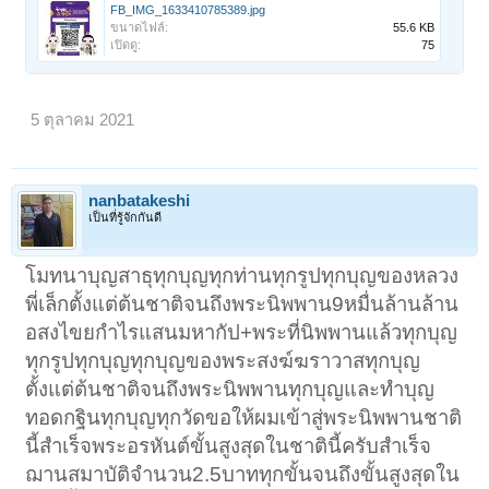
FB_IMG_1633410785389.jpg
ขนาดไฟล์:
55.6 KB
เปิดดู:
75
5 ตุลาคม 2021
nanbatakeshi
เป็นที่รู้จักกันดี
โมทนาบุญสาธุทุกบุญทุกท่านทุกรูปทุกบุญของหลวง
พี่เล็กตั้งแต่ต้นชาติจนถึงพระนิพพาน9หมื่นล้านล้าน
อสงไขยกำไรแสนมหากัป+พระที่นิพพานแล้วทุกบุญ
ทุกรูปทุกบุญทุกบุญของพระสงฆ์ฆราวาสทุกบุญ
ตั้งแต่ต้นชาติจนถึงพระนิพพานทุกบุญและทำบุญ
ทอดกฐินทุกบุญทุกวัดขอให้ผมเข้าสู่พระนิพพานชาติ
นี้สำเร็จพระอรหันต์ขั้นสูงสุดในชาตินี้ครับสำเร็จ
ฌานสมาบัติจำนวน2.5บาททุกขั้นจนถึงขั้นสูงสุดใน