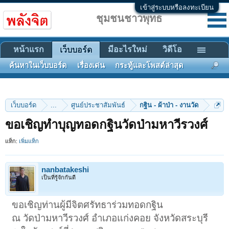
เข้าสู่ระบบหรือลงทะเบียน
ชุมชนชาวพุทธ
หน้าแรก
มีอะไรใหม่
วิดีโอ
เว็บบอร์ด
ค้นหาในเว็บบอร์ด
เรื่องเด่น
กระทู้และโพสต์ล่าสุด
เว็บบอร์ด
...
ศูนย์ประชาสัมพันธ์
กฐิน - ผ้าป่า - งานวัด
ขอเชิญทำบุญทอดกฐินวัดป่ามหาวีรวงศ์
แท็ก:
เพิ่มแท็ก
nanbatakeshi
เป็นที่รู้จักกันดี
ขอเชิญท่านผู้มีจิตศรัทธาร่วมทอดกฐิน
ณ วัดป่ามหาวีรวงศ์ อำเภอแก่งคอย จังหวัดสระบุรี