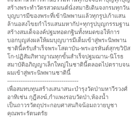
สร้างพระทำวัตรสวดมนต์นั่งสมาธิเดินจงกรมทุกวัน
บุญบารมีของพระที่เข้านิพพานแล้วทุกรูปเก้าแสน
ล้านอสงไขยกำไรแสนมหากัป+ทุกรูปบุญกรรมฐาน
สร้างสมเด็จองค์ปฐมทอดกฐินทั้งหมดขอให้การ
บอกบุญส่งผลให้ผมบุญบารมีเต็มเข้าสู่พระนิพพาน
ชาตินี้ครับสำเร็จพระโสดาบัน-พระอรหันต์สุกขวิปัส
โก-ปฏิสัมภิทาญาณทุกขั้นสำเร็จปฐมฌาน-นิโรธ
สมาบัติอภิญญาเล็กใหญ่ในชาตินี้ตลอดไปตราบจน
ผมเข้าสู่พระนิพพานชาตินี้
--------------------------------------
เพื่อสมทบทุนสร้างเสนาสนะบำรุงวัดป่ามหาวีรวงศ์
อาทิเช่น กุฎีสงฆ์,กำแพงรอบวัดป่า,ห้องน้ำ
เป็นถาวรวัตถุประกอบศาสนกิจน้อมถวายบูชา
คุณพระรัตนตรัย