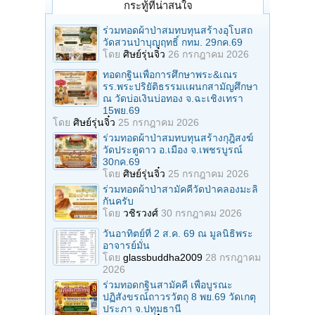
กระทู้ที่น่าสนใจ
ร่วมทอดผ้าป่าสมทบทุนสร้างอุโบสถ
วัดสวนป่าบุญฤทธิ์ กทม. 29กค.69
โดย
ศิษย์รุ่นจิ๋ว
26 กรกฎาคม 2026
ทอดกฐินเพื่อการศึกษาพระ&เณร
รร.พระปริยัติธรรมเเผนกสามัญศึกษา
ณ วัดบ่อเงินบ่อทอง จ.ฉะเชิงเทรา
15พย.69
โดย
ศิษย์รุ่นจิ๋ว
25 กรกฎาคม 2026
ร่วมทอดผ้าป่าสมทบทุนสร้างกุฎิสงฆ์
วัดประตูดาว อ.เมือง จ.เพชรบูรณ์
30กค.69
โดย
ศิษย์รุ่นจิ๋ว
25 กรกฎาคม 2026
ร่วมทอดผ้าป่าสามัคคีวัดป่าคลองมะลิ
กันครับ
โดย
วชิรวงศ์
30 กรกฎาคม 2026
วันอาทิตย์ที่ 2 ส.ค. 69 ณ มูลนิธิพระ
อาจารย์มั่น
โดย
glassbuddha2009
28 กรกฎาคม
2026
ร่วมทอดกฐินสามัคคี เพื่อบูรณะ
ปฏิสังขรณ์ถาวรวัตถุ 8 พย.69 วัดเกตุ
ประภา จ.ปทุมธานี