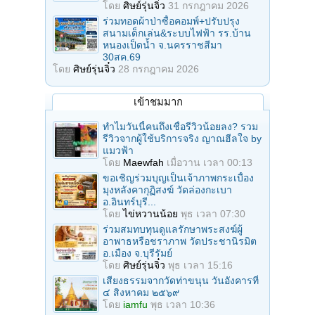
โดย
ศิษย์รุ่นจิ๋ว
31 กรกฎาคม 2026
ร่วมทอดผ้าป่าซื้อคอมพ์+ปรับปรุง
สนามเด็กเล่น&ระบบไฟฟ้า รร.บ้าน
หนองเป็ดน้ำ จ.นครราชสีมา
30สค.69
โดย
ศิษย์รุ่นจิ๋ว
28 กรกฎาคม 2026
เข้าชมมาก
ทำไมวันนี้คนถึงเชื่อรีวิวน้อยลง? รวม
รีวิวจากผู้ใช้บริการจริง ญาณฮีลใจ by
แมวฟ้า
โดย
Maewfah
เมื่อวาน เวลา 00:13
ขอเชิญร่วมบุญเป็นเจ้าภาพกระเบื้อง
มุงหลังคากุฏิสงฆ์ วัดล่องกะเบา
อ.อินทร์บุรี...
โดย
ไข่หวานน้อย
พุธ เวลา 07:30
ร่วมสมทบทุนดูแลรักษาพระสงฆ์ผู้
อาพาธหรือชราภาพ วัดประชานิรมิต
อ.เมือง จ.บุรีรัมย์
โดย
ศิษย์รุ่นจิ๋ว
พุธ เวลา 15:16
เสียงธรรมจากวัดท่าขนุน วันอังคารที่
๔ สิงหาคม ๒๕๖๙
โดย
iamfu
พุธ เวลา 10:36