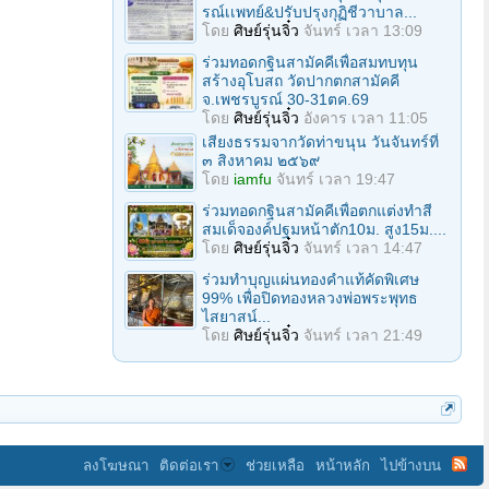
รณ์เเพทย์&ปรับปรุงกุฏิชีวาบาล...
โดย
ศิษย์รุ่นจิ๋ว
จันทร์ เวลา 13:09
ร่วมทอดกฐินสามัคคีเพื่อสมทบทุน
สร้างอุโบสถ วัดปากตกสามัคคี
จ.เพชรบูรณ์ 30-31ตค.69
โดย
ศิษย์รุ่นจิ๋ว
อังคาร เวลา 11:05
เสียงธรรมจากวัดท่าขนุน วันจันทร์ที่
๓ สิงหาคม ๒๕๖๙
โดย
iamfu
จันทร์ เวลา 19:47
ร่วมทอดกฐินสามัคคีเพื่อตกแต่งทำสี
สมเด็จองค์ปฐมหน้าตัก10ม. สูง15ม....
โดย
ศิษย์รุ่นจิ๋ว
จันทร์ เวลา 14:47
ร่วมทําบุญแผ่นทองคำแท้คัดพิเศษ
99% เพื่อปิดทองหลวงพ่อพระพุทธ
ไสยาสน์...
โดย
ศิษย์รุ่นจิ๋ว
จันทร์ เวลา 21:49
ลงโฆษณา
ติดต่อเรา
ช่วยเหลือ
หน้าหลัก
ไปข้างบน