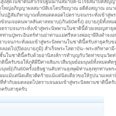
นสูงสุดในชาตินี้สำเร็จปฐมฌานสมาบัติ-นิโรธสมาบัติสัญญ
เล็กใหญ่อภิญญาผลสมาบัติเจโตปริยญาณ อตีตังสญาณ อน
ั้นปฏิสัมภิทาญาณทั้งหมดตลอดไปตราบจนกระทั่งเข้าสู่พ
จทุกข์จนเจอคนพาลสันดาลหยาบ(เกิน60ครั้ง) อบายภูมิทั้งหม
บจนกระทั่งเข้าสู่พระนิพพานในชาตินี้ด้วยเทอญสาธุค
#ท่านปู่พระอินทร์ท่านย่าท่านแม่ศรีหลวงพ่อฤาษีลิงดำจง
จนกระทั่งผมเข้าสู่พระนิพพานในชาตินี้ครับสาธุครับขอ
้นตลอดไป(ปิดอบายภูมิ) สำเร็จพระโสดาบัน--พระสกิทาคามี
ั้นในชาตินี้ครับด้วยอานิสงส์การทำบุญกับวัดท่าขนุนวัดท่
้ครับขอให้ภูติผีปีศาจสัมภเวสีมนุษย์อมนุษย์ทั้งหมดศัตรูผ
นุษย์(เกิน60ครั้งอธิษฐานคับท่านลุงพุฒิท่านลุงทุกท่านพระ
มแม้แต่นิดเดียวคิดร้ายแม้แต่นิดเดียวขอให้รูปนามเหล่าน
ที่ทำกับผมตลอดไปตราบจนผมเข้าสู่พระนิพพานชาตินี้ครั
ครับสาธุครับ