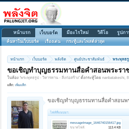
หน้าแรก
มีอะไรใหม่
วิดีโอ
รูปภา
เว็บบอร์ด
ค้นหาในเว็บบอร์ด
เรื่องเด่น
กระทู้และโพสต์ล่าสุด
หน้าแรก
เว็บบอร์ด
พลังจิต
ศูนย์ประชาสัมพันธ์
พระพุทธรูป
ขอเชิญทำบุญธรรมทานสื่อคำสอนพระร
ในห้อง '
พระพุทธรูป - วิหารทาน - สิ่งก่อสร้าง
' ตั้งกระทู้โดย
nanbatakeshi
,
8
แท็ก:
เพิ่มแท็ก
ขอเชิญทำบุญธรรมทานสื่อคำสอน
ไฟล์ที่แนบมา:
messageImage_1646740156417.jpg
ขนาดไฟล์:
113.4 KB