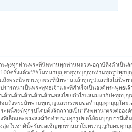
ลุงทุกท่านพระที่นิพพานทุกท่านหลวงพ่อฤาษีลิงดำเป็นส
100ครั้งแล้ว###โมทนาบุญสาธุทุกบุญทุกท่านทุกรูปทุกบุ
ิจนถึงพระนิพพานทุกพระที่นิพพานแล้วทุกรูปและยังไม่นิพพ
รารถนาเป็นพระพุทธเจ้าและที่สำเร็จเป็นองค์พระพุทธเจ้าแ
้านล้านล้านล้านล้านล้านอสงไขยกำไรแสนมหากัป+ทุกบุญ
ชาติจนถึงพระนิพพานทุกบุญและกระผมขอทำบุญทุกบุญโดย
หนี้สงฆ์ทุกรูปโดยตั้งจิตถวายเป็น"สังฆทาน"ตรงต่อองค
พี่เล็กและพระสงฆ์วัดท่าขนุนทุกรูปขอให้ผมบุญบารมีเต็มเ
นสูงสุดในชาตินี้ครับขอเชิญทุกท่านมาโมทนาบุญกับผมทุกบ