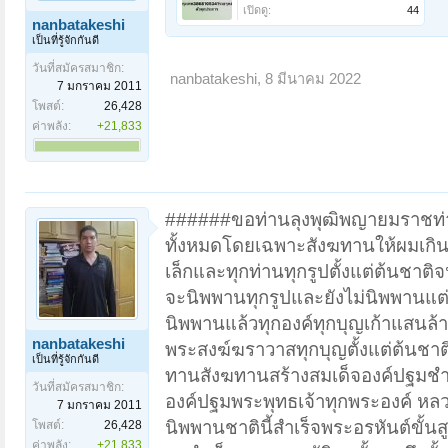
เปิดดู:
44
nanbatakeshi
เป็นที่รู้จักกันดี
วันที่สมัครสมาชิก:
nanbatakeshi
,
8 มีนาคม 2022
7 มกราคม 2011
โพสต์:
26,428
ค่าพลัง:
+21,833
######ขอท่านลุงพุฒิพญายมราชท่าน
ทั้งหมดโดยเฉพาะสังฆทานให้ผมเกิน
เล็กและทุกท่านทุกรูปตั้งแต่ต้นชาต
จะนิพพานทุกรูปและยังไม่นิพพานแต่ป
นิพพานแล้วทุกองค์ทุกบุญเก้าแสนล
nanbatakeshi
พระสงฆ์ฆราวาสทุกบุญตั้งแต่ต้น
เป็นที่รู้จักกันดี
ทานสังฆทานสร้างสมเด็จองค์ปฐมชำระ
วันที่สมัครสมาชิก:
องค์ปฐมพระพุทธเจ้าทุกพระองค์ หลวง
7 มกราคม 2011
นิพพานชาตินี้สำเร็จพระอรหันต์ขั้
โพสต์:
26,428
ค่าพลัง:
+21,833