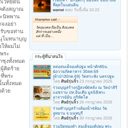
เรื่องเล่า "นักขุดกรุ"มือขลัง ขมังเวทย์
าเวทยิตนิ
ที่สุดในแผ่นดิน
าคตังสญาณ
wanwi
ตอบ
วันนี้เมื่อ 10:22
ระนิพพาน
Khamphee said:
↑
ดจงอย่า
วัตถุมงคล ถือเป็น สิ่งมงคล
รับขอท่าน
สักการะอย่างหนึ่ง
แต่ ที่ เป็น…
อนุโมทนาบุญ
ให้ผมไม่
-พระ
กระทู้ที่น่าสนใจ
าซุงทั้งหมด
หล่อสมเด็จองค์ปฐม หน้าตัก85น.
ู้คิดร้าย
&ถวายภัตตาหาร 30สค.69
ที่พระ
(ผ้าป่า30กค.69) วัดสระพัง นครปฐม
โดย
ศิษย์รุ่นจิ๋ว
23 กรกฎาคม 2026
ั้นทั้งหมด
ร่วมบุญสร้างกุฎิสงฆ์6หลัง ณ วัดป่าสิริ
บด้วย
แอชราม ปท.อินเดีย มูลนิธิพระ
อาจารย์มั่น ภูริทัตโต
โดย
ศิษย์รุ่นจิ๋ว
26 กรกฎาคม 2026
ร่วมทําบุญสร้างห้องนั้า4ห้อง วัด
อุทยาน จ.นนทบุรี
โดย
ศิษย์รุ่นจิ๋ว
30 กรกฎาคม 2026
ร่วมปิดทองคํา สมเด็จองค์ปฐม พระ