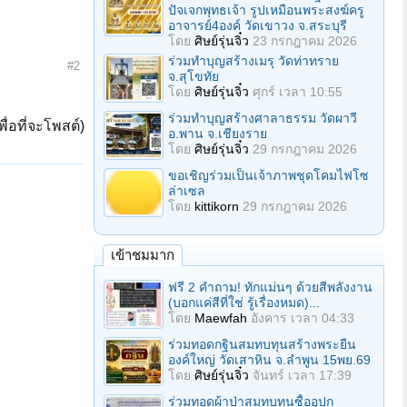
ปัจเจกพุทธเจ้า รูปเหมือนพระสงฆ์ครู
อาจารย์4องค์ วัดเขาวง จ.สระบุรี
โดย
ศิษย์รุ่นจิ๋ว
23 กรกฎาคม 2026
ร่วมทําบุญสร้างเมรุ วัดท่าทราย
#2
จ.สุโขทัย
โดย
ศิษย์รุ่นจิ๋ว
ศุกร์ เวลา 10:55
ร่วมทําบุญสร้างศาลาธรรม วัดผาวี
ื่อที่จะโพสต์)
อ.พาน จ.เชียงราย
โดย
ศิษย์รุ่นจิ๋ว
29 กรกฎาคม 2026
ขอเชิญร่วมเป็นเจ้าภาพชุดโคมไฟโซ
ล่าเซล
โดย
kittikorn
29 กรกฎาคม 2026
เข้าชมมาก
ฟรี 2 คำถาม! ทักแม่นๆ ด้วยสีพลังงาน
(บอกแค่สีที่ใช่ รู้เรื่องหมด)...
โดย
Maewfah
อังคาร เวลา 04:33
ร่วมทอดกฐินสมทบทุนสร้างพระยืน
องค์ใหญ่ วัดเสาหิน จ.ลําพูน 15พย.69
โดย
ศิษย์รุ่นจิ๋ว
จันทร์ เวลา 17:39
ร่วมทอดผ้าป่าสมทบทุนซื้ออุปก