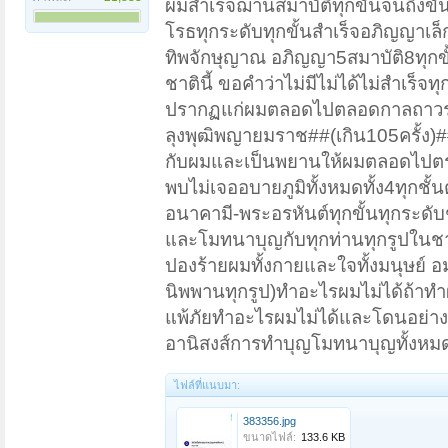
ผมสำเร็จฌานสมาบัติทุกขั้นจนถึงขั้
โรธทุกระดับทุกขั้นสำเร็จอภิญญา
ทิพจักษุญาณ อภิญญา5สมาบัติ8ทุกข
ชาตินี้ ขอคำว่าไม่มีไม่ได้ไม่สำเร็
ปรากฏแก่ผมตลอดไปตลอดกาลถาวรตรา
ลุงพุฒิพญายมราช##(เกิน105ครั้ง)#
กับผมและเป็นพยานให้ผมตลอดไปตราบ
พบไม่เจออบายภูมิทั้งหมดทั้ง4ทุกชั
อนาคามี-พระอรหันต์ทุกขั้นทุกระดับช
และโมทนาบุญกับทุกท่านทุกรูปในชาตินี
ปองร้ายผมทั้งกายและใจทั้งมนุษย์ อม
นิพพานทุกรูป)ทำอะไรผมไม่ได้ถ้าทำผ
แพ้ภัยทำอะไรผมไม่ได้และโดนอย่าง
อานิสงส์การทำบุญโมทนาบุญทั้งหมด
ไฟล์ที่แนบมา:
383356.jpg
ขนาดไฟล์:
133.6 KB