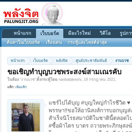
หน้าแรก
มีอะไรใหม่
วิดีโอ
รูปภา
เว็บบอร์ด
ค้นหาในเว็บบอร์ด
เรื่องเด่น
กระทู้และโพสต์ล่าสุด
หน้าแรก
เว็บบอร์ด
พลังจิต
ศูนย์ประชาสัมพันธ์
งานบวช
ขอเชิญทำบุญบวชพระสงฆ์สามเณรคับ
ในห้อง '
งานบวช
' ตั้งกระทู้โดย
nanbatakeshi
,
19 กรกฎาคม 2021
.
แท็ก:
เพิ่มแท็ก
แชร์ไปได้บุญ #บุญใหญ่กำไรชีวิต ♥️
พรรษา‼️ขอให้อานิสงส์การบอกบุญส่งผ
สำเร็จนิโรธสมาบัติในชาตินี้ตลอดไ
#ซื้อผ้าไตร บาตร ถวายพระภิกษุสงฆ์