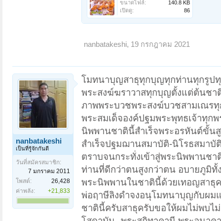
ขนาดไฟล์:
140.8 KB
เปิดดู:
86
nanbatakeshi
,
19 กรกฎาคม 2021
โมทนาบุญสาธุทุกบุญทุกท่านทุกรูปท
พระสงฆ์ฆราวาสทุกบุญตั้งแต่ต้นช
ภาพพระบวชพระสงฆ์บวชสามเณรทุกรู
พระสมเด็จองค์ปฐมพระพุทธเจ้าทุกพระ
นิพพานชาตินี้สำเร็จพระอรหันต์ขั้นสู
nanbatakeshi
สำเร็จปฐมฌานสมาบัติ-นิโรธสมาบัต
เป็นที่รู้จักกันดี
ตราบจนกระทั่งเข้าสู่พระนิพพานชาติ
วันที่สมัครสมาชิก:
ท่านที่ดีกว่าตนสูงกว่าตน อบายภูม
7 มกราคม 2011
พระนิพพานในชาตินี้ด้วยเทอญสาธุคร
โพสต์:
26,428
ค่าพลัง:
+21,833
พ่อฤาษีลิงดำจงอนุโมทนาบุญกับผม
ชาตินี้ครับสาธุครับขอให้ผมไม่พบไม่
โสดาบัน--พระสกิทาคามี-พระอนาคามี