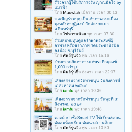
รีวิวจากผู้ใช้บริการจริง ญาณฮีลใจ by
แมวฟ้า
โดย
Maewfah
เมื่อวาน เวลา 00:13
ขอเชิญร่วมบุญเป็นเจ้าภาพกระเบื้อง
มุงหลังคากุฏิสงฆ์ วัดล่องกะเบา
อ.อินทร์บุรี...
โดย
ไข่หวานน้อย
พุธ เวลา 07:30
ร่วมสมทบทุนดูแลรักษาพระสงฆ์ผู้
อาพาธหรือชราภาพ วัดประชานิรมิต
อ.เมือง จ.บุรีรัมย์
โดย
ศิษย์รุ่นจิ๋ว
พุธ เวลา 15:16
ร่วมถวายภัตตาหารแด่พระภิกษุสงฆ์
1,000 กว่ารูป...
โดย
ศิษย์รุ่นจิ๋ว
อังคาร เวลา 22:07
เสียงธรรมจากวัดท่าขนุน วันอังคารที่
๔ สิงหาคม ๒๕๖๙
โดย
iamfu
พุธ เวลา 10:36
เสียงธรรมจากวัดท่าขนุน วันพุธที่ ๕
สิงหาคม ๒๕๖๙
โดย
iamfu
พุธ เวลา 19:48
ทอดผ้าป่าซื้อSmart TV ใช้เรียน&สอน
พัดลมห้องเรียน พัฒนาสถานศึกษา...
โดย
ศิษย์รุ่นจิ๋ว
พุธ เวลา 10:50