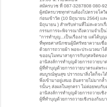
สมัครบวช ที่ 087-3287808 080-9
ผู้สมัครบวชทุกท่านต้องไปตรวจโควิ
ก่อนเข้าวัด (10 มิถุนายน 2564) และ
มิถุนายน ) สำหรับท่านที่ไม่สะดวก
กรรมการจะพิจารณาถึงความจำเป็น
"การทำบุญ...เป็นเรื่องง่าย แต่ได้บุ
ที่พุทธศาสนิกชนผู้มีศรัทธาความเ
ด้วยการถวายผ้า พอจะประมวลมาได้ดั
ขออนุโมทนาสาธุการกับกุศลจิตของ
อานิสงส์การทำบุญด้วยการถวายบา
ผู้ที่ทำบุญด้วยการถวายบาตรแด่พระสงฆ
สมบูรณ์พูนสุข ปรารถนาสิ่งใดก็จะได
พึ่งเข้ามาอยู่เสมอ อันตรายไม่มาก
รนั้นๆ ส่งผลในทุกครา ไม่ค่อยพบกับค
อานิสงส์การทำบุญด้วยการถวายเชิ
ผู้ที่ทำบุญด้วยการถวายเชิงรองก้นบา