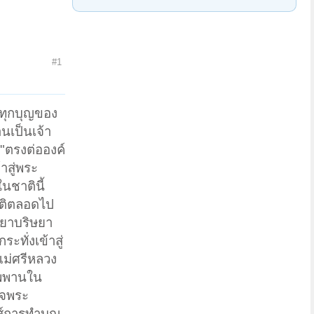
#1
ญทุกบุญของ
เป็นเจ้า
"ตรงต่อองค์
าสู่พระ
นชาตินี้
ัติตลอดไป
หยาบริษยา
ทั่งเข้าสู่
แม่ศรีหลวง
ิพพานใน
็จพระ
ส์การทำบุญ