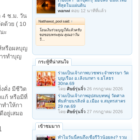
เรื่องเล่า "นักขุดกรุ"มือขลัง ขมังเวทย์
ที่สุดในแผ่นดิน
wanwi
ตอบ
12 นาทีที่แล้ว
4 ช.ม. วัน
Natthawut_pool said:
↑
ัดด้วย ( 10
โอนเงินร่วมบุญให้แล้วครับ
คณะ
ขอขอบพระคุณ คุณอาวัน
วิ…
งส์หรือผลบุญ
การทำบุญ
กระทู้ที่น่าสนใจ
ร่วมเป็นเจ้าภาพบวชพระจำพรรษา วัด
บุญเรือง อ.เลิงนกทา จ.ยโสธร
30กค.69
ั่ง มีชีวิต
โดย
ศิษย์รุ่นจิ๋ว
26 กรกฎาคม 2026
ร่วมเป็นเจ้าภาพอุปสมบทหมู่ วัดศาล
้ หรือมีที่
พันท้ายนรสิงห์ อ.เมือง จ.สมุทรสาคร
ากทำให้กา
29 กค.69
โดย
ศิษย์รุ่นจิ๋ว
27 กรกฎาคม 2026
ีอยู่เสมอ
เข้าชมมาก
ไ
ทำไมวันนี้คนถึงเชื่อรีวิวน้อยลง? รวม