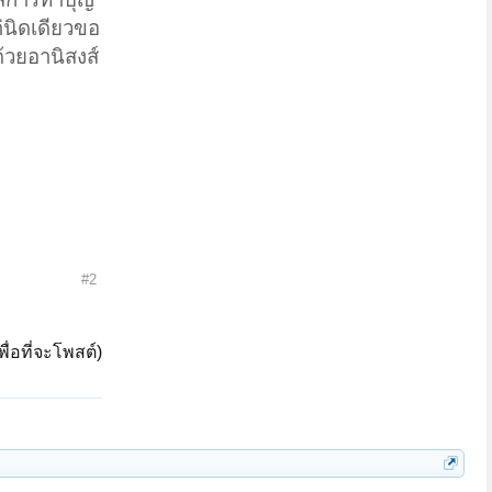
่นิดเดียวขอ
้วยอานิสงส์
#2
ื่อที่จะโพสต์)