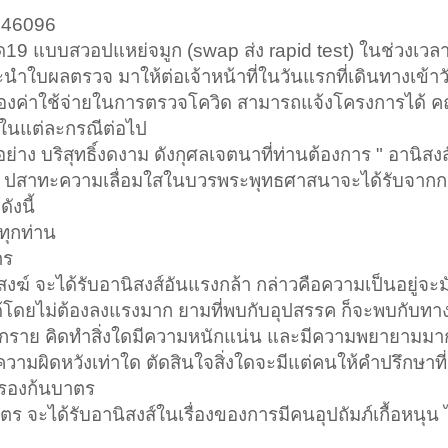
246096
ด19 แบบสวอปแหย่จมูก (swap ส่ง rapid test) ในช่วงเวลา 
นำใบผลตรวจ มาให้ต่อเจ้าหน้าที่ในวันแรกที่เดินทางเข้าว
เรื่องค่าใช้จ่ายในการตรวจโควิด สามารถแจ้งโครงการได้ 
ในแต่ละกรณีต่อไป
ญอย่าง บริสุทธิ์งดงาม ดังกุศลเจตนาที่ท่านต้องการ " อานิส
ชื่อ ปสาทะความเลื่อมใสในบวรพระพุทธศาสนาจะได้รับจาก
งนี้
ทุกท่าน
ตร
์ จะได้รับอานิสงส์อันแรงกล้า กล่าวคือความเป็นอยู่จะมั่งค
้โดยไม่ต้องลงแรงมาก ยามที่พบกับอุปสรรค ก็จะพบกับทางแก
ล้ำกราย คิดทำสิ่งใดมีความหนักแน่น และมีความพยายามม
วามผิดหวังเท่าใด ตัดสินใจสิ่งใดจะมีแต่คนให้คำปรึกษาที่ด
งรองก้นบาตร
ตร จะได้รับอานิสงส์ในเรื่องของการมีคนอุปถัมภ์เกื้อหนุน 