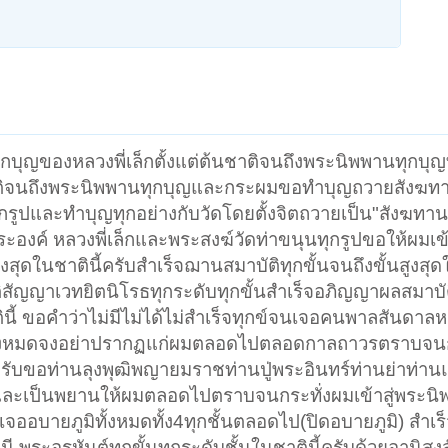
ุกบุญของหลวงพี่เล็กตั้งแต่ต้นชาติจนถึงพระนิพพานทุกบุ
าติจนถึงพระนิพพานทุกบุญและกระผมขอทำบุญถวายสังฆทาน
ปและทำบุญทุกอย่างกับวัดโดยตั้งจิตถวายเป็น"สังฆทาน
องค์ หลวงพี่เล็กและพระสงฆ์วัดท่าขนุนทุกรูปขอให้ผมเข้
งสุดในชาตินี้ครับสำเร็จฌานสมาบัติทุกขั้นจนถึงขั้นสูงสุดใ
ิสัญญาเวทยิตนิโรธทุกระดับทุกขั้นสำเร็จอภิญญาผลสมาบ
นี้ ขอคำว่าไม่มีไม่ได้ไม่สำเร็จทุกข์จนเจอคนพาลสันดาล
ิทั้งหมดจงอย่าปรากฏแก่ผมตลอดไปตลอดกาลถาวรตราบจนกระ
ับขอท่านลุงพุฒิพญายมราชท่านปู่พระอินทร์ท่านย่าท่าน
และเป็นพยานให้ผมตลอดไปตราบจนกระทั่งผมเข้าสู่พระน
เจออบายภูมิทั้งหมดทั้ง4ทุกชั้นตลอดไป(ปิดอบายภูมิ) สำเร
-พระอรหันต์ทุกขั้นทุกระดับชั้นในชาตินี้ครับด้วยอานิสง