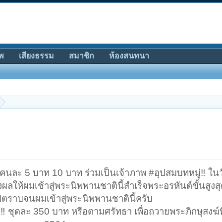
พ
เสียงธรรม
สมาชิก
ห้องสนทนา
 คนละ 5 บาท 10 บาท ร่วมเป็นเจ้าภาพ #อุปสมบทหมู่‼️ ในว
ลให้ผมเช้าสู่พระนิพพานชาตินี้สำเร็จพระอรหันต์ขั้นสูงสุ
ปตราบจนผมเข้าสู่พระนิพพานชาตินี้ครับ
‼️ ชุดละ 350 บาท หรือตามศรัทธา เพื่อถวายพระภิกษุสงฆ์ที