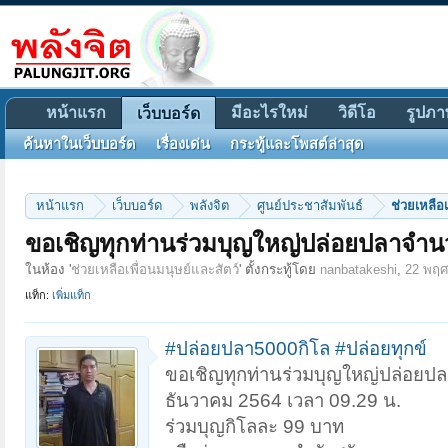
หน้าแรก
มีอะไรใหม่
วิดีโอ
รูปภา
เว็บบอร์ด
ค้นหาในเว็บบอร์ด
เรื่องเด่น
กระทู้และโพสต์ล่าสุด
หน้าแรก
เว็บบอร์ด
พลังจิต
ศูนย์ประชาสัมพันธ์
ช่วยเหลือเ
ขอเชิญทุกท่านร่วมบุญใหญ่ปล่อยปลาจำน
ในห้อง '
ช่วยเหลือเพื่อนมนุษย์และสัตว์
' ตั้งกระทู้โดย
nanbatakeshi
,
22 พฤศ
แท็ก:
เพิ่มแท็ก
#ปล่อยปลา5000กิโล
#ปล่อยทุกข์
ขอเชิญทุกท่านร่วมบุญใหญ่ปล่อยปลา
ธันวาคม 2564 เวลา 09.29 น.
ร่วมบุญกิโลละ 99 บาท