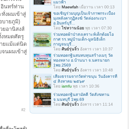
แมวฟ้า
อินทร์ท่าน
โดย
Maewfah
เมื่อวาน เวลา 00:13
งผมเข้าสู่
ขอเชิญร่วมบุญเป็นเจ้าภาพกระเบื้อง
มุงหลังคากุฏิสงฆ์ วัดล่องกะเบา
อบายภูมิ)
อ.อินทร์บุรี...
โดย
ไข่หวานน้อย
พุธ เวลา 07:30
วยอานิสงส์
ร่วมทอดผ้าป่าสงเคราะห์เด็กด้อยโอ
้งหมดศัตรู
กาศ รร.หมู่บ้านเด็ก-มูลนิธิเด็ก
้ายแม้แต่นิด
กาญจนบุรี...
โดย
ศิษย์รุ่นจิ๋ว
อังคาร เวลา 10:37
จนผมเข้าสู่
ร่วมทอดกฐินสมทบทุนสร้างเมรุ วัด
ทองหลาง อ.บ้านนา จ.นครนายก
1พย.2569
โดย
ศิษย์รุ่นจิ๋ว
อังคาร เวลา 10:48
เสียงธรรมจากวัดท่าขนุน วันอังคารที่
๔ สิงหาคม ๒๕๖๙
โดย
iamfu
พุธ เวลา 10:36
ร่วมทอดกฐินสามัคคี วัดสังฆทาน
จ.นนทบุรี 1พย.69
โดย
ศิษย์รุ่นจิ๋ว
อังคาร เวลา 11:14
#2
ื่อที่จะโพสต์)