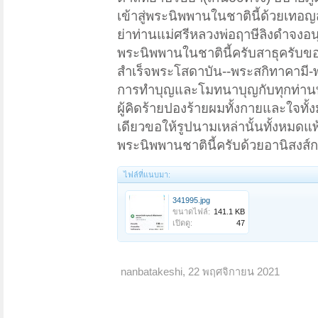
เข้าสู่พระนิพพานในชาตินี้ด้วยเทอญ
ย่าท่านแม่ศรีหลวงพ่อฤาษีลิงดำจง
พระนิพพานในชาตินี้ครับสาธุครับขอใ
สำเร็จพระโสดาบัน--พระสกิทาคามี-พร
การทำบุญและโมทนาบุญกับทุกท่านทุกร
ผู้คิดร้ายปองร้ายผมทั้งกายและใจทั้
เดียวขอให้รูปนามเหล่านั้นทั้งหมด
พระนิพพานชาตินี้ครับด้วยอานิสงส
ไฟล์ที่แนบมา:
341995.jpg
ขนาดไฟล์:
141.1 KB
เปิดดู:
47
nanbatakeshi
,
22 พฤศจิกายน 2021