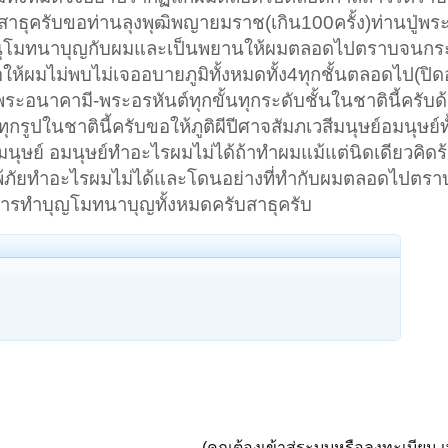
สาธุครับขอท่านลุงพุฒิพญายมราช(เกิน100ครั้ง)ท่านปู่พระ
อนุโมทนาบุญกับผมและเป็นพยานให้ผมตลอดไปตราบจนกระทั่
ห้ผมไม่พบไม่เจออบายภูมิทั้งหมดทั้ง4ทุกชั้นตลอดไป(ปิด
ะอนาคามี-พระอรหันต์ทุกขั้นทุกระดับชั้นในชาตินี้ครับด้
ูปในชาตินี้ครับขอให้ภูติผีปีศาจสัมภเวสีมนุษย์อมนุษย์ทั
งมนุษย์ อมนุษย์ทำอะไรผมไม่ได้ถ้าทำผมแม้แต่นิดเดียวคิดร
แพ้ภัยทำอะไรผมไม่ได้และโดนอย่างที่ทำกับผมตลอดไปตราบ
์การทำบุญโมทนาบุญทั้งหมดครับสาธุครับ
(คุณต้องเข้าสู่ระบบหรือลงทะเบียน เพ