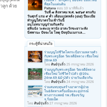
เรื่องเล่า "นักขุดกรุ"มือขลัง ขมังเวทย์
ที่สุดในแผ่นดิน
ัวลูก ด้วย
Pattana
ตอบ
10 นาทีที่แล้ว
วันที่ ๗ สิงหาคม พ.ศ. ๒๕๖๙ ตรงกับ
วันศุกร์ แรม ๙ ค่ำ เดือนแปดหลัง (๘๘) ปีมะเมีย
ทำบุญใส่บาตรในเช้าวันนี้
อนุโมทนาบุญร่วมกันครับ
สุทินนัง วะตะเม ทานัง อาสะวักขะยาวะหัง
นิพพานะ ปัจจะโย โหตุ ปัจจุบันเนกาเล…
กระทู้ที่น่าสนใจ
ร่วมบุญไถ่ชีวิตโคกระบือรวมหลายตัว
กับพระครูอ๊อด วัดเจดีย์หลวง เชียงใหม่
28กค.69
โดย
ศิษย์รุ่นจิ๋ว
25 กรกฎาคม 2026
ร่วมบุญกับพระครูอ๊อด วัดเจดีย์หลวง
เชียงใหม่ ไถ่ชีวิตวัว1ตัว @16น.
24กค.69 &ม้า2ตัว บ่ายวันเดียวกัน
โดย
ศิษย์รุ่นจิ๋ว
24 กรกฎาคม 2026
ร่วมสมทบทุนสร้างอาคารผู้ป่วย
ใน&จัดหาเครื่องมือและอุปกรณ์
ทางการแพทย์ รพ.เชียงขวัญ
จ.ร้อยเอ็ด
โดย
ศิษย์รุ่นจิ๋ว
27 กรกฎาคม 2026