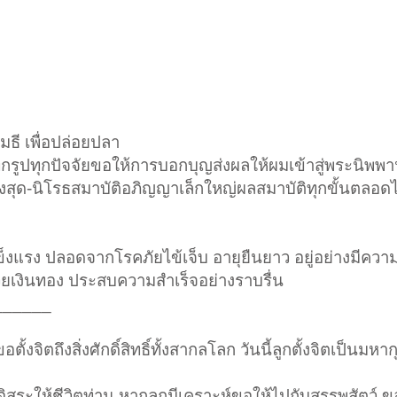
ธี เพื่อปล่อยปลา
กรูปทุกปัจจัยขอให้การบอกบุญส่งผลให้ผมเข้าสู่พระนิพพาน
ูงสุด-นิโรธสมาบัติอภิญญาเล็กใหญ่ผลสมาบัติทุกขั้นตล
งแรง ปลอดจากโรคภัยไข้เจ็บ อายุยืนยาว อยู่อย่างมีควา
ร่ำรวยเงินทอง ประสบความสำเร็จอย่างราบรื่น
______
ลูกขอตั้งจิตถึงสิ่งศักดิ์สิทธิ์ทั้งสากลโลก วันนี้ลูกตั้งจิตเป็นม
นอิสระให้ชีวิตท่าน หากลูกมีเคราะห์ขอให้ไปกับสรรพสัตว์ ข