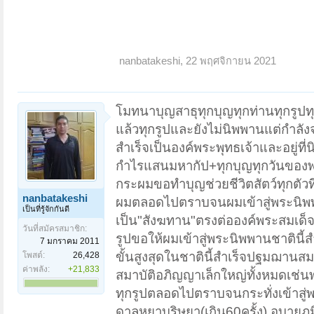
nanbatakeshi
,
22 พฤศจิกายน 2021
โมทนาบุญสาธุทุกบุญทุกท่านทุกรูปทุ
แล้วทุกรูปและยังไม่นิพพานแต่กำลั
สำเร็จเป็นองค์พระพุทธเจ้าและอยู่ท
กำไรแสนมหากัป+ทุกบุญทุกวันของพ
กระผมขอทำบุญช่วยชีวิตสัตว์ทุกตัว
nanbatakeshi
ผมตลอดไปตราบจนผมเข้าสู่พระนิพพาน
เป็นที่รู้จักกันดี
เป็น"สังฆทาน"ตรงต่อองค์พระสมเด็จ
วันที่สมัครสมาชิก:
รูปขอให้ผมเข้าสู่พระนิพพานชาตินี้ส
7 มกราคม 2011
ขั้นสูงสุดในชาตินี้สำเร็จปฐมฌานสม
โพสต์:
26,428
ค่าพลัง:
+21,833
สมาบัติอภิญญาเล็กใหญ่ทั้งหมดเช่
ทุกรูปตลอดไปตราบจนกระทั่งเข้าสู่พ
ดาลหยาบริษยา(เกิน60ครั้ง) อบาย