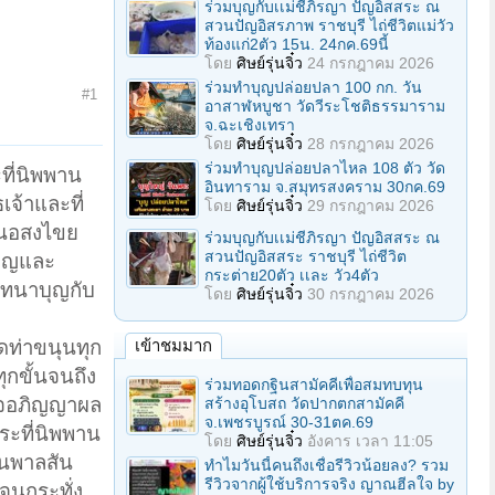
ร่วมบุญกับเเม่ชีภิรญา ปัญอิสสระ ณ
สวนปัญอิสรภาพ ราชบุรี ไถ่ชีวิตแม่วัว
ท้องแก่2ตัว 15น. 24กค.69นี้
โดย
ศิษย์รุ่นจิ๋ว
24 กรกฎาคม 2026
ร่วมทําบุญปล่อยปลา 100 กก. วัน
#1
อาสาฬหบูชา วัดวีระโชติธรรมาราม
จ.ฉะเชิงเทรา
โดย
ศิษย์รุ่นจิ๋ว
28 กรกฎาคม 2026
ร่วมทําบุญปล่อยปลาไหล 108 ตัว วัด
ที่นิพพาน
อินทาราม จ.สมุทรสงคราม 30กค.69
จ้าและที่
โดย
ศิษย์รุ่นจิ๋ว
29 กรกฎาคม 2026
้านอสงไขย
ร่วมบุญกับเเม่ชีภิรญา ปัญอิสสระ ณ
สวนปัญอิสสระ ราชบุรี ไถ่ชีวิต
บุญและ
กระต่าย20ตัว เเละ วัว4ตัว
มทนาบุญกับ
โดย
ศิษย์รุ่นจิ๋ว
30 กรกฎาคม 2026
ดท่าขนุนทุก
เข้าชมมาก
ุกขั้นจนถึง
ร่วมทอดกฐินสามัคคีเพื่อสมทบทุน
ร็จอภิญญาผล
สร้างอุโบสถ วัดปากตกสามัคคี
จ.เพชรบูรณ์ 30-31ตค.69
ระที่นิพพาน
โดย
ศิษย์รุ่นจิ๋ว
อังคาร เวลา 11:05
คนพาลสัน
ทำไมวันนี้คนถึงเชื่อรีวิวน้อยลง? รวม
รีวิวจากผู้ใช้บริการจริง ญาณฮีลใจ by
จนกระทั่ง