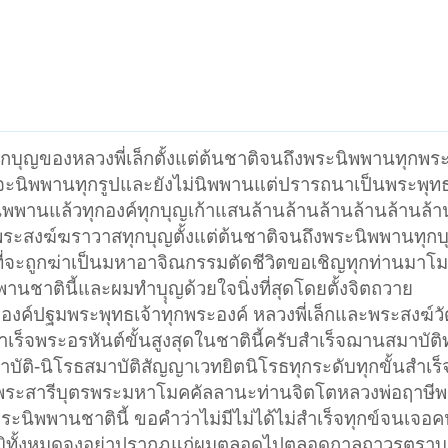
กบุญของหลวงพี่เล็กตั้งแต่ต้นชาติจนถึงพระนิพพานทุกพระ
งจะนิพพานทุกรูปและยังไม่นิพพานแต่ปรารถนาเป็นพระพุทธเ
ี่นิพพานแล้วทุกองค์ทุกบุญเก้าแสนล้านล้านล้านล้านล้านล
ระสงฆ์ฆราวาสทุกบุญตั้งแต่ต้นชาติจนถึงพระนิพพานทุก
ที่จะถูกฆ่าเป็นมหาอาจิณกรรมตัดชีวิตขอเชิญทุกท่านมาโ
ชาตินี้และผมทำบุุญด้วยใจนิ่งที่สุดโดยตั้งจิตถวาย
องค์ปฐมพระพุทธเจ้าทุกพระองค์ หลวงพี่เล็กและพระสงฆ์วั
ำเร็จพระอรหันต์ขั้นสูงสุดในชาตินี้ครับสำเร็จฌานสมาบัติท
าบัติ-นิโรธสมาบัติสัญญาเวทยิตนิโรธทุกระดับทุกขั้นสำเ
นพระสารีบุตรพระมหาโมคคัลลานะท่านจิตโตหลวงพ่อฤาษีพ
ระนิพพานชาตินี้ ขอคำว่าไม่มีไม่ได้ไม่สำเร็จทุกข์จนเจอ
ภูมิทั้งหมดจงอย่าปรากฏแก่ผมตลอดไปตลอดกาลถาวรตราบ