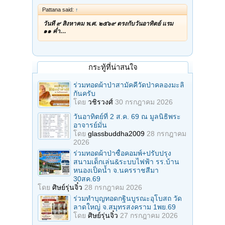
Pattana said:
↑
วันที่ ๙ สิงหาคม พ.ศ. ๒๕๖๙ ตรงกับวันอาทิตย์ แรม
๑๑ ค่ำ…
กระทู้ที่น่าสนใจ
ร่วมทอดผ้าป่าสามัคคีวัดป่าคลองมะลิ
กันครับ
โดย
วชิรวงศ์
30 กรกฎาคม 2026
วันอาทิตย์ที่ 2 ส.ค. 69 ณ มูลนิธิพระ
อาจารย์มั่น
โดย
glassbuddha2009
28 กรกฎาคม
2026
ร่วมทอดผ้าป่าซื้อคอมพ์+ปรับปรุง
สนามเด็กเล่น&ระบบไฟฟ้า รร.บ้าน
หนองเป็ดน้ำ จ.นครราชสีมา
30สค.69
โดย
ศิษย์รุ่นจิ๋ว
28 กรกฎาคม 2026
ร่วมทําบุญทอดกฐินบูรณะอุโบสถ วัด
ลาดใหญ่ จ.สมุทรสงคราม 1พย.69
โดย
ศิษย์รุ่นจิ๋ว
27 กรกฎาคม 2026