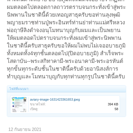
ผมตลอดไปตลอดกาลถาวรตราบจนกระทั่งเข้าสู่พระ
นิพพานในชาตินี้ด้วยเทอญสาธุครับขอท่านลุงพุฒิ
พญายมราชท่านปู่พระอินทร์ท่านย่าท่านแม่ศรีหลวง
พ่อฤาษีลิงดำจงอนุโมทนาบุญกับผมและเป็นพยาน
ให้ผมตลอดไปตราบจนกระทั่งผมเข้าสู่พระนิพพาน
ในชาตินี้ครับสาธุครับขอให้ผมไม่พบไม่เจออบายภูมิ
ทั้งหมดทั้ง4ทุกชั้นตลอดไป(ปิดอบายภูมิ) สำเร็จพระ
โสดาบัน--พระสกิทาคามี-พระอนาคามี-พระอรหันต์
ทุกขั้นทุกระดับชั้นในชาตินี้ครับด้วยอานิสงส์การ
ทำบุญและโมทนาบุญกับทุกท่านทุกรูปในชาตินี้ครับ
ไฟล์ที่แนบมา:
aviary-image-1631423361653.jpeg
ขนาดไฟล์:
394 KB
เปิดดู:
58
12 กันยายน 2021