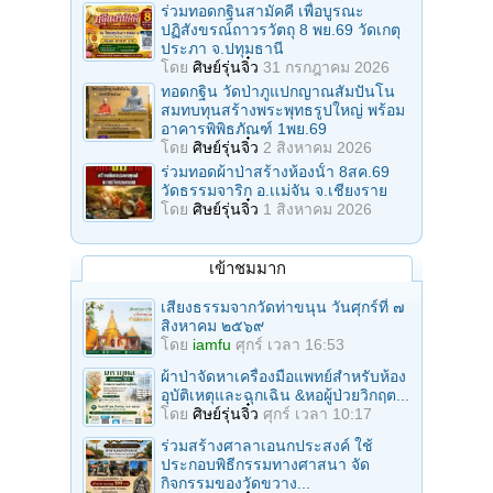
ร่วมทอดกฐินสามัคคี เพื่อบูรณะ
ปฏิสังขรณ์ถาวรวัตถุ 8 พย.69 วัดเกตุ
ประภา จ.ปทุมธานี
โดย
ศิษย์รุ่นจิ๋ว
31 กรกฎาคม 2026
ทอดกฐิน วัดป่าภูแปกญาณสัมปันโน
สมทบทุนสร้างพระพุทธรูปใหญ่ พร้อม
อาคารพิพิธภัณฑ์ 1พย.69
โดย
ศิษย์รุ่นจิ๋ว
2 สิงหาคม 2026
ร่วมทอดผ้าป่าสร้างห้องนั้า 8สค.69
วัดธรรมจาริก อ.เเม่จัน จ.เชียงราย
โดย
ศิษย์รุ่นจิ๋ว
1 สิงหาคม 2026
เข้าชมมาก
เสียงธรรมจากวัดท่าขนุน วันศุกร์ที่ ๗
สิงหาคม ๒๕๖๙
โดย
iamfu
ศุกร์ เวลา 16:53
ผ้าป่าจัดหาเครื่องมือแพทย์สำหรับห้อง
อุบัติเหตุและฉุกเฉิน &หอผู้ป่วยวิกฤต...
โดย
ศิษย์รุ่นจิ๋ว
ศุกร์ เวลา 10:17
ร่วมสร้างศาลาเอนกประสงค์ ใช้
ประกอบพิธีกรรมทางศาสนา จัด
กิจกรรมของวัดขวาง...