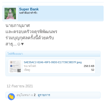
Super Bank
จงทำดีอย่าทำชั่ว
นายภานุมาศ
และครอบครัวจตุรพิพัฒนพร
ร่วมบุญกุศลครั้งนี้ด้วยครับ
สาธุ...☺️♥️
ไฟล์ที่แนบมา:
5AE35AC2-82A6-49F5-99D0-E17739C9B37F.jpeg
ขนาดไฟล์:
258.5 KB
เปิดดู:
52
12 กันยายน 2021
อนุโมทนา x
2
ดูรายการ