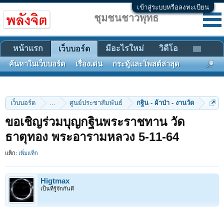
เข้าสู่ระบบหรือลงทะเบียน
ชุมชนชาวพุทธ
หน้าแรก
มีอะไรใหม่
วิดีโอ
เว็บบอร์ด
ค้นหาในเว็บบอร์ด
เรื่องเด่น
กระทู้และโพสต์ล่าสุด
เว็บบอร์ด
...
ศูนย์ประชาสัมพันธ์
กฐิน - ผ้าป่า - งานวัด
ขอเชิญร่วมบุญกฐินพระราชทาน วัด
ธาตุทอง พระอารามหลวง 5-11-64
แท็ก:
เพิ่มแท็ก
Higtmax
เป็นที่รู้จักกันดี