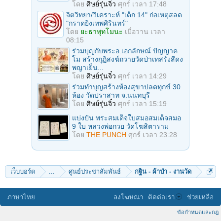
โดย
ศิษย์รุ่นจิ๋ว
ศุกร์ เวลา 17:48
จิตวิทยา/วิเคราะห์ "เด็ก 14" ก่อเหตุสลด
"กราดยิงเทพศิรินทร์"
โดย
ยะธาพุทโมนะ
เมื่อวาน เวลา
08:15
ร่วมบุญกับพระอ.เอกลักษณ์ ปัญญาค
โม สร้างกุฏิสงฆ์ถวายวัดป่าเทสรังสีดง
พญาเย็น...
โดย
ศิษย์รุ่นจิ๋ว
ศุกร์ เวลา 14:29
ร่วมทําบุญสร้างห้องสุขาปลดทุกข์ 30
ห้อง วัดปราสาท จ.นนทบุรี
โดย
ศิษย์รุ่นจิ๋ว
ศุกร์ เวลา 15:19
แบ่งปัน พระสมเด็จใบสมอสมเด็จสมอ
9 ใบ หลวงพ่อกวย วัดโฆสิตาราม
โดย
THE PUNCH
ศุกร์ เวลา 23:28
เว็บบอร์ด
...
ศูนย์ประชาสัมพันธ์
กฐิน - ผ้าป่า - งานวัด
ภาษาไทย
ลงโฆษณา
ติดต่อเรา
ช่วยเหลือ
ข้อกำหนดและกฎ