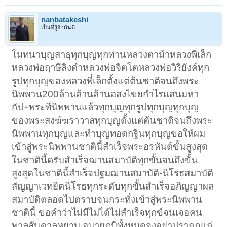
nanbatakeshi
เป็นที่รู้จักกันดี
โมทนาบุญสาธุทุกบุญทุกท่านหลวงตาม้าหลวงพี่เล็ก
หลวงพ่อฤาษีลิงดำหลวงพ่อจิตโตหลวงพ่อวิริยังค์ทุก
รูปทุกบุญของหลวงพี่เล็กตั้งแต่ต้นชาติจนถึงพระ
นิพพาน200ล้านล้านล้านอสงไขยกำไรแสนมหา
กัป+พระที่นิพพานแล้วทุกบุญทุกรูปทุกบุญทุกบุญ
ของพระสงฆ์ฆราวาสทุกบุญตั้งแต่ต้นชาติจนถึงพระ
นิพพานทุกบุญและทำบุญทอดกฐินทุกบุญขอให้ผม
เข้าสู่พระนิพพานชาตินี้สำเร็จพระอรหันต์ขั้นสูงสุด
ในชาตินี้ครับสำเร็จฌานสมาบัติทุกขั้นจนถึงขั้น
สูงสุดในชาตินี้สำเร็จปฐมฌานสมาบัติ-นิโรธสมาบัติ
สัญญาเวทยิตนิโรธทุกระดับทุกขั้นสำเร็จอภิญญาผล
สมาบัติตลอดไปตราบจนกระทั่งเข้าสู่พระนิพพาน
ชาตินี้ ขอคำว่าไม่มีไม่ได้ไม่สำเร็จทุกข์จนเจอคน
พาลสันดาลหยาบ อบายภูมิทั้งหมดจงอย่าปรากฏแก่