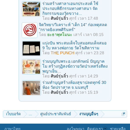
ร่วมสร้างศาลาเอนกประสงค์ ใช้
ประกอบพิธีกรรมทางศาสนา จัด
กิจกรรมของวัดขวาง...
โดย
ศิษย์รุ่นจิ๋ว
ศุกร์ เวลา 17:48
จิตวิทยา/วิเคราะห์ "เด็ก 14" ก่อเหตุสลด
"กราดยิงเทพศิรินทร์"
โดย
ยะธาพุทโมนะ
เสาร์ เวลา 08:15
แบ่งปัน พระสมเด็จใบสมอสมเด็จสมอ
9 ใบ หลวงพ่อกวย วัดโฆสิตาราม
โดย
THE PUNCH
ศุกร์ เวลา 23:28
ร่วมบุญกับพระอ.เอกลักษณ์ ปัญญาค
โม สร้างกุฏิสงฆ์ถวายวัดป่าเทสรังสีดง
พญาเย็น...
โดย
ศิษย์รุ่นจิ๋ว
ศุกร์ เวลา 14:29
ร่วมทําบุญสร้างห้องสุขาปลดทุกข์ 30
ห้อง วัดปราสาท จ.นนทบุรี
โดย
ศิษย์รุ่นจิ๋ว
ศุกร์ เวลา 15:19
เว็บบอร์ด
...
ศูนย์ประชาสัมพันธ์
งานบุญอื่นๆ
ภาษาไทย
ลงโฆษณา
ติดต่อเรา
ช่วยเหลือ