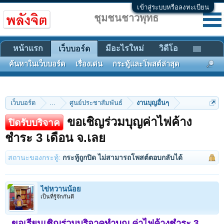
เข้าสู่ระบบหรือลงทะเบียน
ชุมชนชาวพุทธ
หน้าแรก
มีอะไรใหม่
วิดีโอ
เว็บบอร์ด
ค้นหาในเว็บบอร์ด
เรื่องเด่น
กระทู้และโพสต์ล่าสุด
เว็บบอร์ด
...
ศูนย์ประชาสัมพันธ์
งานบุญอื่นๆ
ขอเชิญร่วมบุญค่าไฟค้าง
ปิดรับบริจาค
ชำระ 3 เดือน จ.เลย
สถานะของกระทู้:
กระทู้ถูกปิด ไม่สามารถโพสต์ตอบกลับได้
ไข่หวานน้อย
เป็นที่รู้จักกันดี
ขอเรียนเชิญร่วมบริจาคทำบุญ ค่าไฟค้างชำระ 3