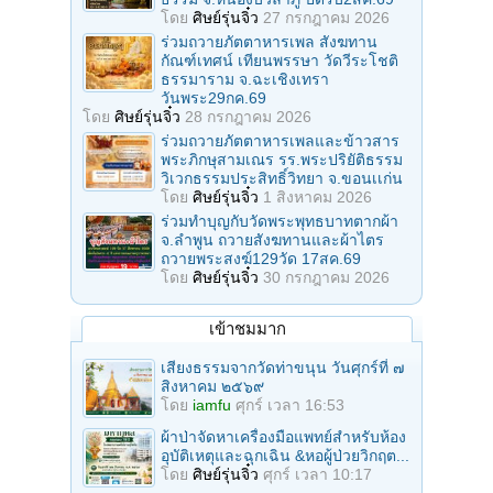
โดย
ศิษย์รุ่นจิ๋ว
27 กรกฎาคม 2026
ร่วมถวายภัตตาหารเพล สังฆทาน
กัณฑ์เทศน์ เทียนพรรษา วัดวีระโชติ
ธรรมาราม จ.ฉะเชิงเทรา
วันพระ29กค.69
โดย
ศิษย์รุ่นจิ๋ว
28 กรกฎาคม 2026
ร่วมถวายภัตตาหารเพลและข้าวสาร
พระภิกษุสามเณร รร.พระปริยัติธรรม
วิเวกธรรมประสิทธิ์วิทยา จ.ขอนเเก่น
โดย
ศิษย์รุ่นจิ๋ว
1 สิงหาคม 2026
ร่วมทําบุญกับวัดพระพุทธบาทตากผ้า
จ.ลําพูน ถวายสังฆทานและผ้าไตร
ถวายพระสงฆ์129วัด 17สค.69
โดย
ศิษย์รุ่นจิ๋ว
30 กรกฎาคม 2026
เข้าชมมาก
เสียงธรรมจากวัดท่าขนุน วันศุกร์ที่ ๗
สิงหาคม ๒๕๖๙
โดย
iamfu
ศุกร์ เวลา 16:53
ผ้าป่าจัดหาเครื่องมือแพทย์สำหรับห้อง
อุบัติเหตุและฉุกเฉิน &หอผู้ป่วยวิกฤต...
โดย
ศิษย์รุ่นจิ๋ว
ศุกร์ เวลา 10:17