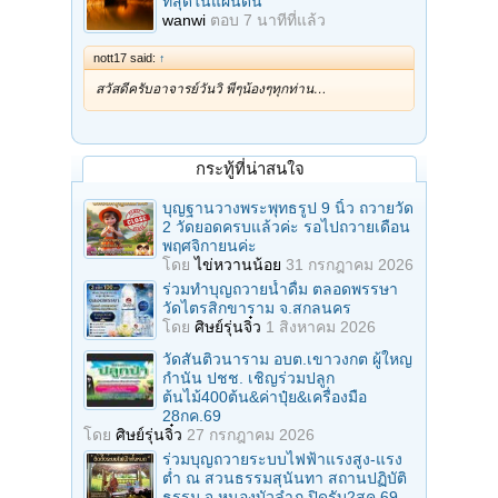
ที่สุดในแผ่นดิน
wanwi
ตอบ
7 นาทีที่แล้ว
nott17 said:
↑
สวัสดีครับอาจารย์วันวิ พี่ๆน้องๆทุกท่าน…
กระทู้ที่น่าสนใจ
บุญฐานวางพระพุทธรูป 9 นิ้ว ถวายวัด
2 วัดยอดครบแล้วค่ะ รอไปถวายเดือน
พฤศจิกายนค่ะ
โดย
ไข่หวานน้อย
31 กรกฎาคม 2026
ร่วมทําบุญถวายน้ำดื่ม ตลอดพรรษา
วัดไตรสิกขาราม จ.สกลนคร
โดย
ศิษย์รุ่นจิ๋ว
1 สิงหาคม 2026
วัดสันติวนาราม อบต.เขาวงกต ผู้ใหญ
กํานัน ปชช. เชิญร่วมปลูก
ต้นไม้400ต้น&ค่าปุ๋ย&เครื่องมือ
28กค.69
โดย
ศิษย์รุ่นจิ๋ว
27 กรกฎาคม 2026
ร่วมบุญถวายระบบไฟฟ้าแรงสูง-แรง
ต่ำ ณ สวนธรรมสุนันทา สถานปฏิบัติ
ธรรม จ.หนองบัวลำภู ปิดรับ2สค.69