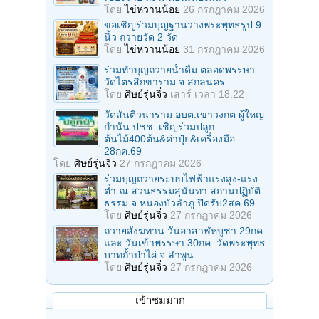
โดย
ไข่หวานน้อย
26 กรกฎาคม 2026
ขอเชิญร่วมบุญฐานวางพระพุทธรูป 9
นิ้ว ถวายวัด 2 วัด
โดย
ไข่หวานน้อย
31 กรกฎาคม 2026
ร่วมทําบุญถวายน้ำดื่ม ตลอดพรรษา
วัดไตรสิกขาราม จ.สกลนคร
โดย
ศิษย์รุ่นจิ๋ว
เสาร์ เวลา 18:22
วัดสันติวนาราม อบต.เขาวงกต ผู้ใหญ
กํานัน ปชช. เชิญร่วมปลูก
ต้นไม้400ต้น&ค่าปุ๋ย&เครื่องมือ
28กค.69
โดย
ศิษย์รุ่นจิ๋ว
27 กรกฎาคม 2026
ร่วมบุญถวายระบบไฟฟ้าแรงสูง-แรง
ต่ำ ณ สวนธรรมสุนันทา สถานปฏิบัติ
ธรรม จ.หนองบัวลำภู ปิดรับ2สค.69
โดย
ศิษย์รุ่นจิ๋ว
27 กรกฎาคม 2026
ถวายสังฆทาน วันอาสาฬหบูชา 29กค.
และ วันเข้าพรรษา 30กค. วัดพระพุทธ
บาทถั้าป่าไผ่ จ.ลําพูน
โดย
ศิษย์รุ่นจิ๋ว
27 กรกฎาคม 2026
เข้าชมมาก