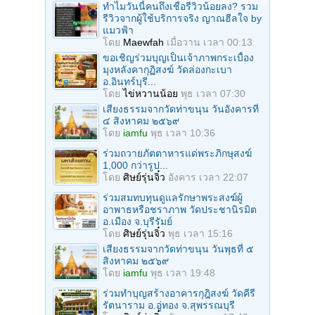
ทำไมวันนี้คนถึงเชื่อรีวิวน้อยลง? รวม
รีวิวจากผู้ใช้บริการจริง ญาณฮีลใจ by
แมวฟ้า
โดย
Maewfah
เมื่อวาน เวลา 00:13
ขอเชิญร่วมบุญเป็นเจ้าภาพกระเบื้อง
มุงหลังคากุฏิสงฆ์ วัดล่องกะเบา
อ.อินทร์บุรี...
โดย
ไข่หวานน้อย
พุธ เวลา 07:30
เสียงธรรมจากวัดท่าขนุน วันอังคารที่
๔ สิงหาคม ๒๕๖๙
โดย
iamfu
พุธ เวลา 10:36
ร่วมถวายภัตตาหารแด่พระภิกษุสงฆ์
1,000 กว่ารูป...
โดย
ศิษย์รุ่นจิ๋ว
อังคาร เวลา 22:07
ร่วมสมทบทุนดูแลรักษาพระสงฆ์ผู้
อาพาธหรือชราภาพ วัดประชานิรมิต
อ.เมือง จ.บุรีรัมย์
โดย
ศิษย์รุ่นจิ๋ว
พุธ เวลา 15:16
เสียงธรรมจากวัดท่าขนุน วันพุธที่ ๕
สิงหาคม ๒๕๖๙
โดย
iamfu
พุธ เวลา 19:48
ร่วมทำบุญสร้างอาคารกุฎิสงฆ์ วัดคีรี
รัตนาราม อ.อู่ทอง จ.สุพรรณบุรี