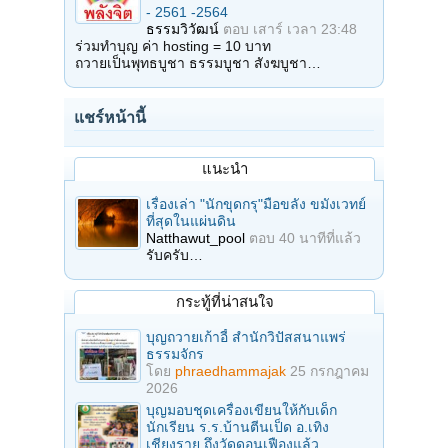
- 2561 -2564
ธรรมวิวัฒน์
ตอบ
เสาร์ เวลา 23:48
ร่วมทำบุญ ค่า hosting = 10 บาท
ถวายเป็นพุทธบูชา ธรรมบูชา สังฆบูชา…
แชร์หน้านี้
แนะนำ
เรื่องเล่า "นักขุดกรุ"มือขลัง ขมังเวทย์
ที่สุดในแผ่นดิน
Natthawut_pool
ตอบ
40 นาทีที่แล้ว
รับครับ…
กระทู้ที่น่าสนใจ
บุญถวายเก้าอี้ สำนักวิปัสสนาแพร่
ธรรมจักร
โดย
phraedhammajak
25 กรกฎาคม
2026
บุญมอบชุดเครื่องเขียนให้กับเด็ก
นักเรียน ร.ร.บ้านตีนเป็ด อ.เทิง
เชียงราย ถึงวัดดอนเฟืองแล้ว