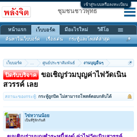
เข้าสู่ระบบหรือลงทะเบียน
ชุมชนชาวพุทธ
หน้าแรก
มีอะไรใหม่
วิดีโอ
เว็บบอร์ด
ค้นหาในเว็บบอร์ด
เรื่องเด่น
กระทู้และโพสต์ล่าสุด
เว็บบอร์ด
...
ศูนย์ประชาสัมพันธ์
งานบุญอื่นๆ
ขอเชิญร่วมบุญค่าไฟวัดเนิน
ปิดรับบริจาค
สวรรค์ เลย
สถานะของกระทู้:
กระทู้ถูกปิด ไม่สามารถโพสต์ตอบกลับได้
ไข่หวานน้อย
เป็นที่รู้จักกันดี
ขอเชิญร่วมบุญชำระหนี้สงฆ์ ค่าไฟวัดเนินสวรรค์