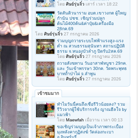
โดย
ศิษย์รุ่นจิ๋ว
เสาร์ เวลา 18:22
วัดสันติวนาราม อบต.เขาวงกต ผู้ใหญ
กํานัน ปชช. เชิญร่วมปลูก
ต้นไม้400ต้น&ค่าปุ๋ย&เครื่องมือ
28กค.69
โดย
ศิษย์รุ่นจิ๋ว
27 กรกฎาคม 2026
ร่วมบุญถวายระบบไฟฟ้าแรงสูง-แรง
ต่ำ ณ สวนธรรมสุนันทา สถานปฏิบัติ
ธรรม จ.หนองบัวลำภู ปิดรับ2สค.69
โดย
ศิษย์รุ่นจิ๋ว
27 กรกฎาคม 2026
ถวายสังฆทาน วันอาสาฬหบูชา 29กค.
และ วันเข้าพรรษา 30กค. วัดพระพุทธ
บาทถั้าป่าไผ่ จ.ลําพูน
โดย
ศิษย์รุ่นจิ๋ว
27 กรกฎาคม 2026
เข้าชมมาก
ทำไมวันนี้คนถึงเชื่อรีวิวน้อยลง? รวม
รีวิวจากผู้ใช้บริการจริง ญาณฮีลใจ by
แมวฟ้า
โดย
Maewfah
เมื่อวาน เวลา 00:13
ขอเชิญร่วมบุญเป็นเจ้าภาพกระเบื้อง
มุงหลังคากุฏิสงฆ์ วัดล่องกะเบา
อ.อินทร์บุรี...