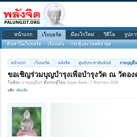
หน้าแรก
มีอะไรใหม่
วิดีโอ
รูปภา
เว็บบอร์ด
ค้นหาในเว็บบอร์ด
เรื่องเด่น
กระทู้และโพสต์ล่าสุด
หน้าแรก
เว็บบอร์ด
พลังจิต
ศูนย์ประชาสัมพันธ์
งานบุญอื่
ขอเชิญร่วมบุญบำรุงเพื่อบำรุงวัด ณ วัด
ในห้อง '
งานบุญอื่นๆ
' ตั้งกระทู้โดย
Super Bank
,
7 มิถุนายน 2026
.
แท็ก:
เพิ่มแท็ก