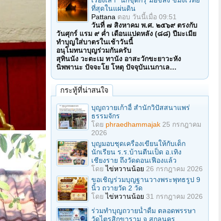
เรื่องเล่า "นักขุดกรุ"มือขลัง ขมังเวทย์
ที่สุดในแผ่นดิน
Pattana
ตอบ
วันนี้เมื่อ 09:51
วันที่ ๗ สิงหาคม พ.ศ. ๒๕๖๙ ตรงกับ
วันศุกร์ แรม ๙ ค่ำ เดือนแปดหลัง (๘๘) ปีมะเมีย
ทำบุญใส่บาตรในเช้าวันนี้
อนุโมทนาบุญร่วมกันครับ
สุทินนัง วะตะเม ทานัง อาสะวักขะยาวะหัง
นิพพานะ ปัจจะโย โหตุ ปัจจุบันเนกาเล…
กระทู้ที่น่าสนใจ
บุญถวายเก้าอี้ สำนักวิปัสสนาแพร่
ธรรมจักร
โดย
phraedhammajak
25 กรกฎาคม
2026
บุญมอบชุดเครื่องเขียนให้กับเด็ก
นักเรียน ร.ร.บ้านตีนเป็ด อ.เทิง
เชียงราย ถึงวัดดอนเฟืองแล้ว
โดย
ไข่หวานน้อย
26 กรกฎาคม 2026
ขอเชิญร่วมบุญฐานวางพระพุทธรูป 9
นิ้ว ถวายวัด 2 วัด
โดย
ไข่หวานน้อย
31 กรกฎาคม 2026
ร่วมทําบุญถวายน้ำดื่ม ตลอดพรรษา
วัดไตรสิกขาราม จ.สกลนคร