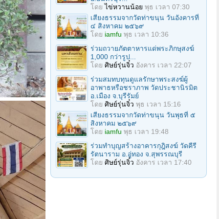
โดย
ไข่หวานน้อย
พุธ เวลา 07:30
เสียงธรรมจากวัดท่าขนุน วันอังคารที่
๔ สิงหาคม ๒๕๖๙
โดย
iamfu
พุธ เวลา 10:36
ร่วมถวายภัตตาหารแด่พระภิกษุสงฆ์
1,000 กว่ารูป...
โดย
ศิษย์รุ่นจิ๋ว
อังคาร เวลา 22:07
ร่วมสมทบทุนดูแลรักษาพระสงฆ์ผู้
อาพาธหรือชราภาพ วัดประชานิรมิต
อ.เมือง จ.บุรีรัมย์
โดย
ศิษย์รุ่นจิ๋ว
พุธ เวลา 15:16
เสียงธรรมจากวัดท่าขนุน วันพุธที่ ๕
สิงหาคม ๒๕๖๙
โดย
iamfu
พุธ เวลา 19:48
ร่วมทำบุญสร้างอาคารกุฎิสงฆ์ วัดคีรี
รัตนาราม อ.อู่ทอง จ.สุพรรณบุรี
โดย
ศิษย์รุ่นจิ๋ว
อังคาร เวลา 17:40