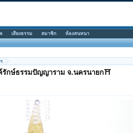
พ
เสียงธรรม
สมาชิก
ห้องสนทนา
นๆ
องค์รักษ์ธรรมปัญญาราม จ.นครนายก⛩️