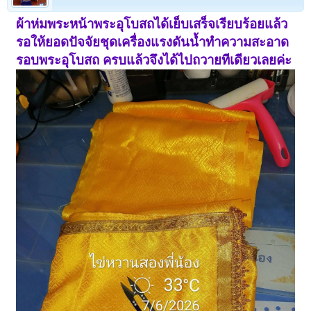
ผ้าห่มพระหน้าพระอุโบสถได้เย็บเสร็จเรียบร้อยแล้ว
รอให้ยอดปัจจัยชุดเครื่องแรงดันน้ำทำความสะอาด
รอบพระอุโบสถ ครบแล้วจึงได้ไปถวายทีเดียวเลยค่ะ