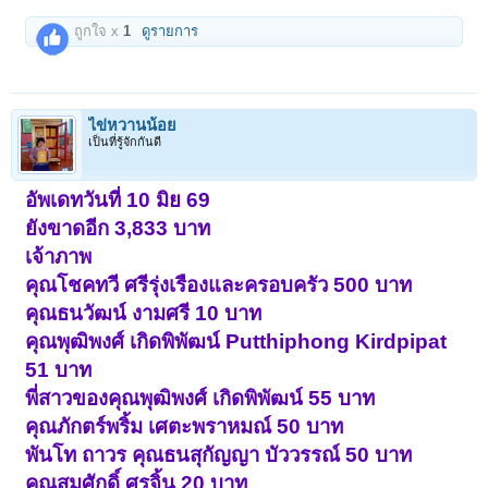
ถูกใจ x
1
ดูรายการ
ไข่หวานน้อย
เป็นที่รู้จักกันดี
อัพเดทวันที่ 10 มิย 69
ยังขาดอีก 3,833 บาท
เจ้าภาพ
คุณโชคทวี ศรีรุ่งเรืองและครอบครัว 500 บาท
คุณธนวัฒน์ งามศรี 10 บาท
คุณพุฒิพงศ์ เกิดพิพัฒน์ Putthiphong Kirdpipat
51 บาท
พี่สาวของคุณพุฒิพงศ์ เกิดพิพัฒน์ 55 บาท
คุณภักตร์พริ้ม เศตะพราหมณ์ 50 บาท
พันโท ถาวร คุณธนสุกัญญา บัววรรณ์ 50 บาท
คุณสมศักดิ์ ศรจิ้น 20 บาท