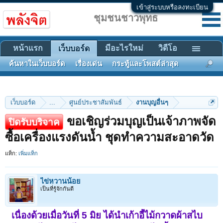
เข้าสู่ระบบหรือลงทะเบียน
ชุมชนชาวพุทธ
หน้าแรก
มีอะไรใหม่
วิดีโอ
เว็บบอร์ด
ค้นหาในเว็บบอร์ด
เรื่องเด่น
กระทู้และโพสต์ล่าสุด
เว็บบอร์ด
...
ศูนย์ประชาสัมพันธ์
งานบุญอื่นๆ
ขอเชิญร่วมบุญเป็นเจ้าภาพจัด
ปิดรับบริจาค
ซื้อเครื่องแรงดันน้ำ ชุดทำความสะอาดวัด
แท็ก:
เพิ่มแท็ก
ไข่หวานน้อย
เป็นที่รู้จักกันดี
เนื่องด้วยเมื่อวันที่ 5 มิย ได้นำเก้าอี้ไม้กวาดผ้าสไบ