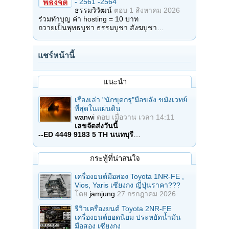
- 2561 -2564
ธรรมวิวัฒน์
ตอบ
1 สิงหาคม 2026
ร่วมทำบุญ ค่า hosting = 10 บาท
ถวายเป็นพุทธบูชา ธรรมบูชา สังฆบูชา…
แชร์หน้านี้
แนะนำ
เรื่องเล่า "นักขุดกรุ"มือขลัง ขมังเวทย์
ที่สุดในแผ่นดิน
wanwi
ตอบ
เมื่อวาน เวลา 14:11
เลขจัดส่งวันนี้
--ED 4449 9183 5 TH นนทบุรี
…
กระทู้ที่น่าสนใจ
เครื่องยนต์มือสอง Toyota 1NR-FE ,
Vios, Yaris เซียงกง ญี่ปุ่นราคา???
โดย
jamjung
27 กรกฎาคม 2026
รีวิวเครื่องยนต์ Toyota 2NR-FE
เครื่องยนต์ยอดนิยม ประหยัดน้ำมัน
มือสอง เซียงกง