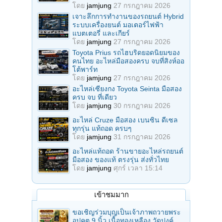
โดย
jamjung
27 กรกฎาคม 2026
เจาะลึกการทำงานของรถยนต์ Hybrid
ระบบเครื่องยนต์ มอเตอร์ไฟฟ้า
แบตเตอรี่ และเกียร์
โดย
jamjung
27 กรกฎาคม 2026
Toyota Prius รถไฮบริดยอดนิยมของ
คนไทย อะไหล่มือสองครบ จบที่สิงห์ออ
โต้พาร์ท
โดย
jamjung
27 กรกฎาคม 2026
อะไหล่เซียงกง Toyota Seinta มือสอง
ครบ จบ ที่เดียว
โดย
jamjung
30 กรกฎาคม 2026
อะไหล่ Cruze มือสอง เบนซิน ดีเซล
ทุกรุ่น แท้ถอด ครบๆ
โดย
jamjung
31 กรกฎาคม 2026
อะไหล่แท้ถอด ร้านขายอะไหล่รถยนต์
มือสอง ของแท้ ตรงรุ่น ส่งทั่วไทย
โดย
jamjung
ศุกร์ เวลา 15:14
เข้าชมมาก
ขอเชิญร่วมบุญเป็นเจ้าภาพถวายพระ
อุปคุต 9 นิ้ว เนื้อทองเหลือง วัดปงค์