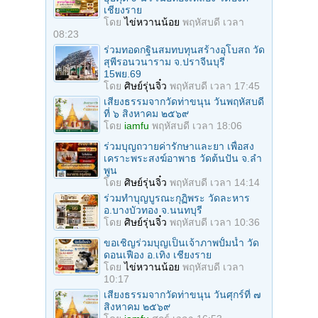
เชียงราย
โดย
ไข่หวานน้อย
พฤหัสบดี เวลา
08:23
ร่วมทอดกฐินสมทบทุนสร้างอุโบสถ วัด
สุพีรอนวนาราม จ.ปราจีนบุรี
15พย.69
โดย
ศิษย์รุ่นจิ๋ว
พฤหัสบดี เวลา 17:45
เสียงธรรมจากวัดท่าขนุน วันพฤหัสบดี
ที่ ๖ สิงหาคม ๒๕๖๙
โดย
iamfu
พฤหัสบดี เวลา 18:06
ร่วมบุญถวายค่ารักษาและยา เพื่อสง
เคราะพระสงฆ์อาพาธ วัดต้นปัน จ.ลํา
พูน
โดย
ศิษย์รุ่นจิ๋ว
พฤหัสบดี เวลา 14:14
ร่วมทําบุญบูรณะกุฏิพระ วัดละหาร
อ.บางบัวทอง จ.นนทบุรี
โดย
ศิษย์รุ่นจิ๋ว
พฤหัสบดี เวลา 10:36
ขอเชิญร่วมบุญเป็นเจ้าภาพปั้มน้ำ วัด
ดอนเฟือง อ.เทิง เชียงราย
โดย
ไข่หวานน้อย
พฤหัสบดี เวลา
10:17
เสียงธรรมจากวัดท่าขนุน วันศุกร์ที่ ๗
สิงหาคม ๒๕๖๙