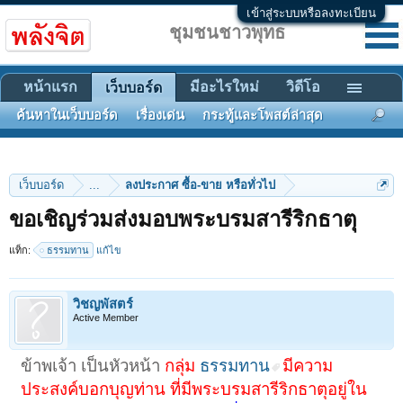
เข้าสู่ระบบหรือลงทะเบียน
ชุมชนชาวพุทธ
หน้าแรก
มีอะไรใหม่
วิดีโอ
เว็บบอร์ด
ค้นหาในเว็บบอร์ด
เรื่องเด่น
กระทู้และโพสต์ล่าสุด
เว็บบอร์ด
...
ลงประกาศ ซื้อ-ขาย หรือทั่วไป
ขอเชิญร่วมส่งมอบพระบรมสารีริกธาตุ
แท็ก:
ธรรมทาน
แก้ไข
วิชญพัสตร์
Active Member
ข้าพเจ้า เป็นหัวหน้า
กลุ่ม
ธรรมทาน
มีความ
ประสงค์บอกบุญท่าน ที่มีพระบรมสารีริกธาตุอยู่ใน