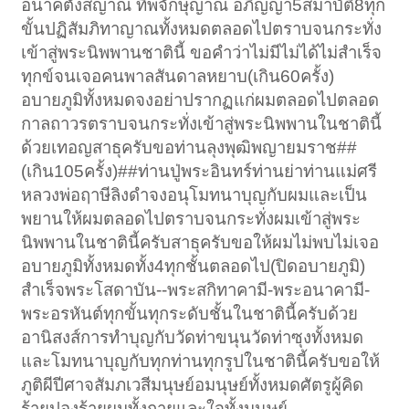
อนาคตังสญาณ ทิพจักษุญาณ อภิญญา5สมาบัติ8ทุก
ขั้นปฏิสัมภิทาญาณทั้งหมดตลอดไปตราบจนกระทั่ง
เข้าสู่พระนิพพานชาตินี้ ขอคำว่าไม่มีไม่ได้ไม่สำเร็จ
ทุกข์จนเจอคนพาลสันดาลหยาบ(เกิน60ครั้ง)
อบายภูมิทั้งหมดจงอย่าปรากฏแก่ผมตลอดไปตลอด
กาลถาวรตราบจนกระทั่งเข้าสู่พระนิพพานในชาตินี้
ด้วยเทอญสาธุครับขอท่านลุงพุฒิพญายมราช##
(เกิน105ครั้ง)##ท่านปู่พระอินทร์ท่านย่าท่านแม่ศรี
หลวงพ่อฤาษีลิงดำจงอนุโมทนาบุญกับผมและเป็น
พยานให้ผมตลอดไปตราบจนกระทั่งผมเข้าสู่พระ
นิพพานในชาตินี้ครับสาธุครับขอให้ผมไม่พบไม่เจอ
อบายภูมิทั้งหมดทั้ง4ทุกชั้นตลอดไป(ปิดอบายภูมิ)
สำเร็จพระโสดาบัน--พระสกิทาคามี-พระอนาคามี-
พระอรหันต์ทุกขั้นทุกระดับชั้นในชาตินี้ครับด้วย
อานิสงส์การทำบุญกับวัดท่าขนุนวัดท่าซุงทั้งหมด
และโมทนาบุญกับทุกท่านทุกรูปในชาตินี้ครับขอให้
ภูติผีปีศาจสัมภเวสีมนุษย์อมนุษย์ทั้งหมดศัตรูผู้คิด
ร้ายปองร้ายผมทั้งกายและใจทั้งมนุษย์