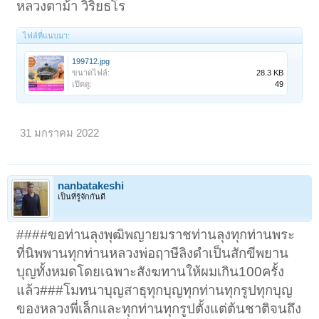
หลวงตาม้า วิริยธโร
ไฟล์ที่แนบมา:
199712.jpg
ขนาดไฟล์:
28.3 KB
เปิดดู:
49
31 มกราคม 2022
nanbatakeshi
เป็นที่รู้จักกันดี
####ขอท่านลุงพุฒิพญายมราชท่านลุงทุกท่านพระ
ที่นิพพานทุกท่านหลวงพ่อฤาษีลิงดำเป็นสักขีพยาน
บุญทั้งหมดโดยเฉพาะสังฆทานให้ผมเกิน100ครั้ง
แล้ว###โมทนาบุญสาธุทุกบุญทุกท่านทุกรูปทุกบุญ
ของหลวงพี่เล็กและทุกท่านทุกรูปตั้งแต่ต้นชาติจนถึง