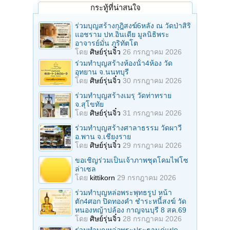
กระทู้ที่น่าสนใจ
ร่วมบุญสร้างกุฎิสงฆ์6หลัง ณ วัดป่าสิริ
แอชราม ปท.อินเดีย มูลนิธิพระ
อาจารย์มั่น ภูริทัตโต
โดย
ศิษย์รุ่นจิ๋ว
26 กรกฎาคม 2026
ร่วมทําบุญสร้างห้องนั้า4ห้อง วัด
อุทยาน จ.นนทบุรี
โดย
ศิษย์รุ่นจิ๋ว
30 กรกฎาคม 2026
ร่วมทําบุญสร้างเมรุ วัดท่าทราย
จ.สุโขทัย
โดย
ศิษย์รุ่นจิ๋ว
31 กรกฎาคม 2026
ร่วมทําบุญสร้างศาลาธรรม วัดผาวี
อ.พาน จ.เชียงราย
โดย
ศิษย์รุ่นจิ๋ว
29 กรกฎาคม 2026
ขอเชิญร่วมเป็นเจ้าภาพชุดโคมไฟโซ
ล่าเซล
โดย
kittikorn
29 กรกฎาคม 2026
ร่วมทําบุญหล่อพระพุทธรูป หน้า
ตัก4ศอก ปิดทองคํา ชําระหนี้สงฆ์ วัด
หนองหญ้าปล้อง กาญจนบุรี 8 สค.69
โดย
ศิษย์รุ่นจิ๋ว
28 กรกฎาคม 2026
ร่วมทําบุญหล่อพระประธานคู่แฝด