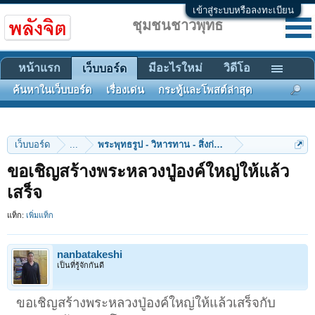
เข้าสู่ระบบหรือลงทะเบียน
ชุมชนชาวพุทธ
หน้าแรก
มีอะไรใหม่
วิดีโอ
เว็บบอร์ด
ค้นหาในเว็บบอร์ด
เรื่องเด่น
กระทู้และโพสต์ล่าสุด
เว็บบอร์ด
...
พระพุทธรูป - วิหารทาน - สิ่งก่อสร้าง
ขอเชิญสร้างพระหลวงปู่องค์ใหญ่ให้แล้ว
เสร็จ
แท็ก:
เพิ่มแท็ก
nanbatakeshi
เป็นที่รู้จักกันดี
ขอเชิญสร้างพระหลวงปู่องค์ใหญ่ให้แล้วเสร็จกับ