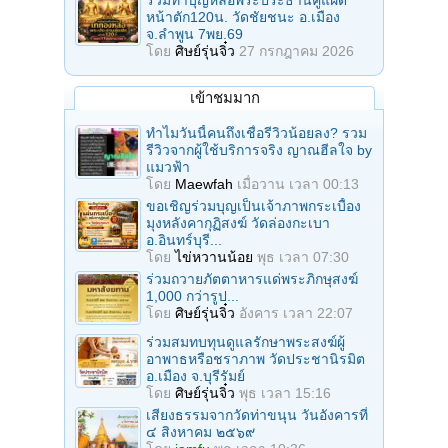
หน้าตัก120น. วัดชัยชนะ อ.เมือง
จ.ลำพูน 7พย.69
โดย
ศิษย์รุ่นจิ๋ว
27 กรกฎาคม 2026
เข้าชมมาก
ทำไมวันนี้คนถึงเชื่อรีวิวน้อยลง? รวม
รีวิวจากผู้ใช้บริการจริง ญาณฮีลใจ by
แมวฟ้า
โดย
Maewfah
เมื่อวาน เวลา 00:13
ขอเชิญร่วมบุญเป็นเจ้าภาพกระเบื้อง
มุงหลังคากุฏิสงฆ์ วัดล่องกะเบา
อ.อินทร์บุรี...
โดย
ไข่หวานน้อย
พุธ เวลา 07:30
ร่วมถวายภัตตาหารแด่พระภิกษุสงฆ์
1,000 กว่ารูป...
โดย
ศิษย์รุ่นจิ๋ว
อังคาร เวลา 22:07
ร่วมสมทบทุนดูแลรักษาพระสงฆ์ผู้
อาพาธหรือชราภาพ วัดประชานิรมิต
อ.เมือง จ.บุรีรัมย์
โดย
ศิษย์รุ่นจิ๋ว
พุธ เวลา 15:16
เสียงธรรมจากวัดท่าขนุน วันอังคารที่
๔ สิงหาคม ๒๕๖๙