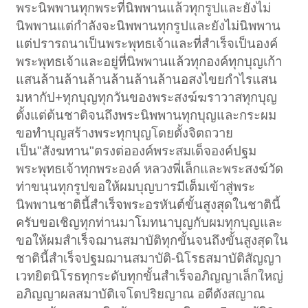
พระนิพพานทุกพระที่นิพพานแล้วทุกรูปและยังไม่
นิพพานแต่กำลังจะนิพพานทุกรูปและยังไม่นิพพาน
แต่ปรารถนาเป็นพระพุทธเจ้าและที่สำเร็จเป็นองค์
พระพุทธเจ้าและอยู่ที่นิพพานแล้วทุกองค์ทุกบุญเก้า
แสนล้านล้านล้านล้านล้านล้านอสงไขยกำไรแสน
มหากัป+ทุกบุญทุกวันของพระสงฆ์ฆราวาสทุกบุญ
ตั้งแต่ต้นชาติจนถึงพระนิพพานทุกบุญและกระผม
ขอทำบุญสร้างพระทุกบุญโดยตั้งจิตถวาย
เป็น"สังฆทาน"ตรงต่อองค์พระสมเด็จองค์ปฐม
พระพุทธเจ้าทุกพระองค์ หลวงพี่เล็กและพระสงฆ์วัด
ท่าขนุนทุกรูปขอให้ผมบุญบารมีเต็มเข้าสู่พระ
นิพพานชาตินี้สำเร็จพระอรหันต์ขั้นสูงสุดในชาตินี้
ครับขอเชิญทุกท่านมาโมทนาบุญกับผมทุกบุญและ
ขอให้ผมสำเร็จฌานสมาบัติทุกขั้นจนถึงขั้นสูงสุดใน
ชาตินี้สำเร็จปฐมฌานสมาบัติ-นิโรธสมาบัติสัญญา
เวทยิตนิโรธทุกระดับทุกขั้นสำเร็จอภิญญาเล็กใหญ่
อภิญญาผลสมาบัติเจโตปริยญาณ อตีตังสญาณ