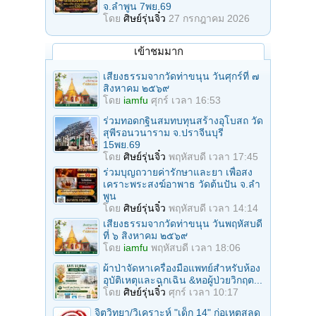
จ.ลำพูน 7พย.69
โดย
ศิษย์รุ่นจิ๋ว
27 กรกฎาคม 2026
เข้าชมมาก
เสียงธรรมจากวัดท่าขนุน วันศุกร์ที่ ๗
สิงหาคม ๒๕๖๙
โดย
iamfu
ศุกร์ เวลา 16:53
ร่วมทอดกฐินสมทบทุนสร้างอุโบสถ วัด
สุพีรอนวนาราม จ.ปราจีนบุรี
15พย.69
โดย
ศิษย์รุ่นจิ๋ว
พฤหัสบดี เวลา 17:45
ร่วมบุญถวายค่ารักษาและยา เพื่อสง
เคราะพระสงฆ์อาพาธ วัดต้นปัน จ.ลํา
พูน
โดย
ศิษย์รุ่นจิ๋ว
พฤหัสบดี เวลา 14:14
เสียงธรรมจากวัดท่าขนุน วันพฤหัสบดี
ที่ ๖ สิงหาคม ๒๕๖๙
โดย
iamfu
พฤหัสบดี เวลา 18:06
ผ้าป่าจัดหาเครื่องมือแพทย์สำหรับห้อง
อุบัติเหตุและฉุกเฉิน &หอผู้ป่วยวิกฤต...
โดย
ศิษย์รุ่นจิ๋ว
ศุกร์ เวลา 10:17
จิตวิทยา/วิเคราะห์ "เด็ก 14" ก่อเหตุสลด