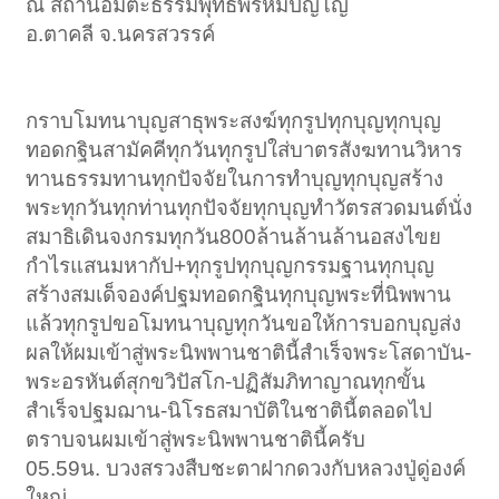
ณ สถานอมตะธรรมพุทธพรหมปัญโญ
อ.ตาคลี จ.นครสวรรค์
กราบโมทนาบุญสาธุพระสงฆ์ทุกรูปทุกบุญทุกบุญ
ทอดกฐินสามัคคีทุกวันทุกรูปใส่บาตรสังฆทานวิหาร
ทานธรรมทานทุกปัจจัยในการทำบุญทุกบุญสร้าง
พระทุกวันทุกท่านทุกปัจจัยทุกบุญทำวัตรสวดมนต์นั่ง
สมาธิเดินจงกรมทุกวัน800ล้านล้านล้านอสงไขย
กำไรแสนมหากัป+ทุกรูปทุกบุญกรรมฐานทุกบุญ
สร้างสมเด็จองค์ปฐมทอดกฐินทุกบุญพระที่นิพพาน
แล้วทุกรูปขอโมทนาบุญทุกวันขอให้การบอกบุญส่ง
ผลให้ผมเข้าสู่พระนิพพานชาตินี้สำเร็จพระโสดาบัน-
พระอรหันต์สุกขวิปัสโก-ปฏิสัมภิทาญาณทุกขั้น
สำเร็จปฐมฌาน-นิโรธสมาบัติในชาตินี้ตลอดไป
ตราบจนผมเข้าสู่พระนิพพานชาตินี้ครับ
05.59น. บวงสรวงสืบชะตาฝากดวงกับหลวงปู่ดู่องค์
ใหญ่