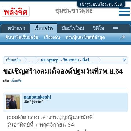
เข้าสู่ระบบหรือลงทะเบียน
ชุมชนชาวพุทธ
หน้าแรก
มีอะไรใหม่
วิดีโอ
เว็บบอร์ด
ค้นหาในเว็บบอร์ด
เรื่องเด่น
กระทู้และโพสต์ล่าสุด
เว็บบอร์ด
...
พระพุทธรูป - วิหารทาน - สิ่งก่อสร้าง
ขอเชิญสร้างสมเด็จองค์ปฐมวันที่7พ.ย.64
แท็ก:
เพิ่มแท็ก
nanbatakeshi
เป็นที่รู้จักกันดี
(book)ตารางเวลางานบุญกฐินสามัคคี
วันอาทิตย์ที่ 7 พฤศจิกายน 64