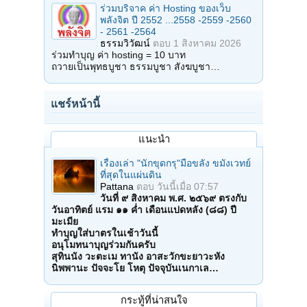
ร่วมบริจาค ค่า Hosting ของเว็บ
พลังจิต ปี 2552 ...2558 -2559 -2560
- 2561 -2564
ธรรมวิวัฒน์
ตอบ
1 สิงหาคม 2026
ร่วมทำบุญ ค่า hosting = 10 บาท
ถวายเป็นพุทธบูชา ธรรมบูชา สังฆบูชา…
แชร์หน้านี้
แนะนำ
เรื่องเล่า "นักขุดกรุ"มือขลัง ขมังเวทย์
ที่สุดในแผ่นดิน
Pattana
ตอบ
วันนี้เมื่อ 07:57
วันที่ ๙ สิงหาคม พ.ศ. ๒๕๖๙ ตรงกับ
วันอาทิตย์ แรม ๑๑ ค่ำ เดือนแปดหลัง (๘๘) ปี
มะเมีย
ทำบุญใส่บาตรในเช้าวันนี้
อนุโมทนาบุญร่วมกันครับ
สุทินนัง วะตะเม ทานัง อาสะวักขะยาวะหัง
นิพพานะ ปัจจะโย โหตุ ปัจจุบันเนกาเล…
กระทู้ที่น่าสนใจ