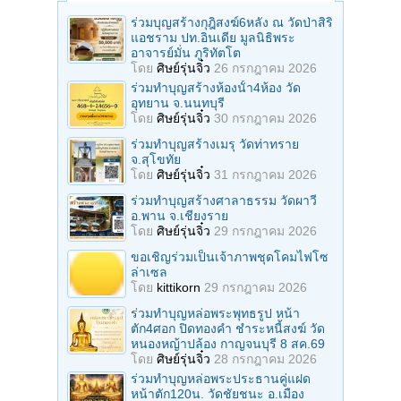
ร่วมบุญสร้างกุฎิสงฆ์6หลัง ณ วัดป่าสิริ
แอชราม ปท.อินเดีย มูลนิธิพระ
อาจารย์มั่น ภูริทัตโต
โดย
ศิษย์รุ่นจิ๋ว
26 กรกฎาคม 2026
ร่วมทําบุญสร้างห้องนั้า4ห้อง วัด
อุทยาน จ.นนทบุรี
โดย
ศิษย์รุ่นจิ๋ว
30 กรกฎาคม 2026
ร่วมทําบุญสร้างเมรุ วัดท่าทราย
จ.สุโขทัย
โดย
ศิษย์รุ่นจิ๋ว
31 กรกฎาคม 2026
ร่วมทําบุญสร้างศาลาธรรม วัดผาวี
อ.พาน จ.เชียงราย
โดย
ศิษย์รุ่นจิ๋ว
29 กรกฎาคม 2026
ขอเชิญร่วมเป็นเจ้าภาพชุดโคมไฟโซ
ล่าเซล
โดย
kittikorn
29 กรกฎาคม 2026
ร่วมทําบุญหล่อพระพุทธรูป หน้า
ตัก4ศอก ปิดทองคํา ชําระหนี้สงฆ์ วัด
หนองหญ้าปล้อง กาญจนบุรี 8 สค.69
โดย
ศิษย์รุ่นจิ๋ว
28 กรกฎาคม 2026
ร่วมทําบุญหล่อพระประธานคู่แฝด
หน้าตัก120น. วัดชัยชนะ อ.เมือง