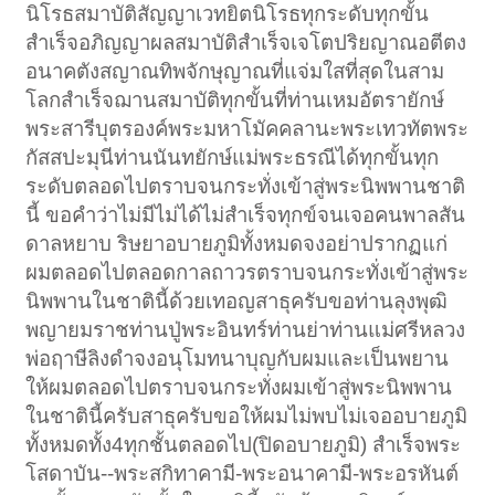
นิโรธสมาบัติสัญญาเวทยิตนิโรธทุกระดับทุกขั้น
สำเร็จอภิญญาผลสมาบัติสำเร็จเจโตปริยญาณอตีตง
อนาคตังสญาณทิพจักษุญาณที่แจ่มใสที่สุดในสาม
โลกสำเร็จฌานสมาบัติทุกขั้นที่ท่านเหมอัตรายักษ์
พระสารีบุตรองค์พระมหาโมัคคลานะพระเทวทัตพระ
กัสสปะมุนีท่านนันทยักษ์แม่พระธรณีได้ทุกขั้นทุก
ระดับตลอดไปตราบจนกระทั่งเข้าสู่พระนิพพานชาติ
นี้ ขอคำว่าไม่มีไม่ได้ไม่สำเร็จทุกข์จนเจอคนพาลสัน
ดาลหยาบ ริษยาอบายภูมิทั้งหมดจงอย่าปรากฏแก่
ผมตลอดไปตลอดกาลถาวรตราบจนกระทั่งเข้าสู่พระ
นิพพานในชาตินี้ด้วยเทอญสาธุครับขอท่านลุงพุฒิ
พญายมราชท่านปู่พระอินทร์ท่านย่าท่านแม่ศรีหลวง
พ่อฤาษีลิงดำจงอนุโมทนาบุญกับผมและเป็นพยาน
ให้ผมตลอดไปตราบจนกระทั่งผมเข้าสู่พระนิพพาน
ในชาตินี้ครับสาธุครับขอให้ผมไม่พบไม่เจออบายภูมิ
ทั้งหมดทั้ง4ทุกชั้นตลอดไป(ปิดอบายภูมิ) สำเร็จพระ
โสดาบัน--พระสกิทาคามี-พระอนาคามี-พระอรหันต์