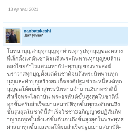
13 ตุลาคม 2021
nanbatakeshi
เป็นที่รู้จักกันดี
โมทนาบุญสาธุทุกบุญทุกท่านทุกรูปทุกบุญของหลวง
พี่เล็กตั้งแต่ต้นชาติจนถึงพระนิพพานทุกบุญ90ล้าน
อสงไขยกำไรแสนมหากัป+ทุกบุญของพระสงฆ์
ฆราวาสทุกบุญตั้งแต่ต้นชาติจนถึงพระนิพพานทุก
บุญและทำบุญสร้างสมเด็จองค์ปฐมชำระหนี้สงฆ์ทุก
บุญขอให้ผมเข้าสู่พระนิพพานจำนวน2บาทชาตินี้
สำเร็จพระโสดาบัน-พระอรหันต์ขั้นสูงสุดในชาตินี้
ทุกขั้นครับสำเร็จฌานสมาบัติทุกขั้นทุกระดับจนถึง
ขั้นสูงสุดในชาตินี้สำเร็จวิชชา3อภิญญา6ปฏิสัมภิท
าญาณทุกขั้นตั้งแต่ขั้นต้นจนถึงขั้นสูงสุดในพระพุทธ
ศาสนาทุกขั้นและขอให้ผมสำเร็จปฐมฌานสมาบัติ-