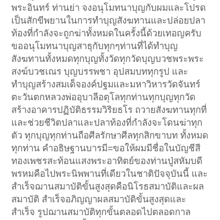
พระอินทร์ ท่านย่า จงอนุโมทนาบุญกับผมและโปรด
เป็นสักขีพยานในการทำบุญสังฆทานและปล่อยปลา
ท้องที่กำลังจะถูกฆ่าทั้งหมดในครั้งนี้ด้วยเทอญครับ
ขออนุโมทนาบุญสาธุกับทุกๆท่านที่ได้ทำบุญ
สังฆทานทั้งหมดทุกบุญทั้งวัดทุกวัดบุญบวชพระพระ
สงฆ์บวชเณร บุญบรรพชา อุปสมบททุกรูป และ
ทำบุญสร้างสมเด็จองค์ปฐมและมหาวิหารวัดจันทร์
ตะวันตกหลวงพ่ออุบาลีอตุโลทุกท่านทุกบุญทุกวัด
สร้างอาคารปฏิบัติธรรมวิริยธโร ถวายสังฆทานทุกที่
และช่วยชีวิตปลาและปลาท้องที่กำลังจะโดนฆ่าทุก
ตัว ทุกบุญทุกท่านถือศีลรักษาศีลทุกสิกขาบท ทั้งหมด
ทุกท่าน คำอธิษฐานบารมี=ขอให้ผมมีชื่อในบัญชีสี
ทองเพชรสะท้อนแสงพระอาทิตย์ของท่านปู่สหัมบดี
พรหมคือไปพระนิพพานที่เดียวในชาติปัจจุบันนี้ และ
สำเร็จฌานสมาบัติขั้นสูงสุดคือนิโรธสมาบัติและผล
สมาบัติ สำเร็จอภิญญาผลสมาบัติขั้นสูงสุดและ
สำเร็จ รูปฌานสมาบัติทุกขั้นตลอดไปตลอดกาล