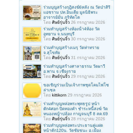
ร่วมบุญสร้างกุฎิสงฆ์6หลัง ณ วัดป่าสิริ
แอชราม ปท.อินเดีย มูลนิธิพระ
อาจารย์มั่น ภูริทัตโต
โดย
ศิษย์รุ่นจิ๋ว
26 กรกฎาคม 2026
ร่วมทําบุญสร้างห้องนั้า4ห้อง วัด
อุทยาน จ.นนทบุรี
โดย
ศิษย์รุ่นจิ๋ว
30 กรกฎาคม 2026
ร่วมทําบุญสร้างเมรุ วัดท่าทราย
จ.สุโขทัย
โดย
ศิษย์รุ่นจิ๋ว
31 กรกฎาคม 2026
ร่วมทําบุญสร้างศาลาธรรม วัดผาวี
อ.พาน จ.เชียงราย
โดย
ศิษย์รุ่นจิ๋ว
29 กรกฎาคม 2026
ขอเชิญร่วมเป็นเจ้าภาพชุดโคมไฟโซ
ล่าเซล
โดย
kittikorn
29 กรกฎาคม 2026
ร่วมทําบุญหล่อพระพุทธรูป หน้า
ตัก4ศอก ปิดทองคํา ชําระหนี้สงฆ์ วัด
หนองหญ้าปล้อง กาญจนบุรี 8 สค.69
โดย
ศิษย์รุ่นจิ๋ว
28 กรกฎาคม 2026
ร่วมทําบุญหล่อพระประธานคู่แฝด
หน้าตัก120น. วัดชัยชนะ อ.เมือง