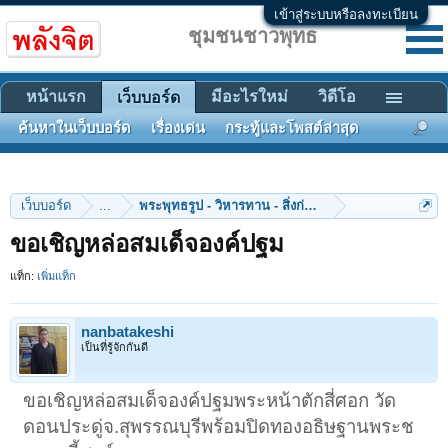
เข้าสู่ระบบหรือลงทะเบียน
ชุมชนชาวพุทธ
หน้าแรก
มีอะไรใหม่
วิดีโอ
เว็บบอร์ด
ค้นหาในเว็บบอร์ด
เรื่องเด่น
กระทู้และโพสต์ล่าสุด
เว็บบอร์ด
...
พระพุทธรูป - วิหารทาน - สิ่งก่อสร้าง
ขอเชิญหล่อสมเด็จองค์ปฐม
แท็ก:
เพิ่มแท็ก
nanbatakeshi
เป็นที่รู้จักกันดี
ขอเชิญหล่อสมเด็จองค์ปฐมพระหน้าตักสี่ศอก วัด
ดอนประดู่จ.สุพรรณบุรีพร้อมปิดทองอธิษฐานพระช