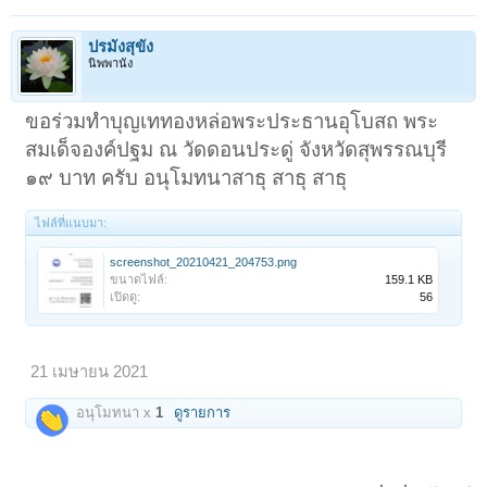
ปรมังสุขัง
นิพพานัง
ขอร่วมทำบุญเททองหล่อพระประธานอุโบสถ พระ
สมเด็จองค์ปฐม ณ วัดดอนประดู่ จังหวัดสุพรรณบุรี
๑๙ บาท ครับ อนุโมทนาสาธุ สาธุ สาธุ
ไฟล์ที่แนบมา:
screenshot_20210421_204753.png
ขนาดไฟล์:
159.1 KB
เปิดดู:
56
21 เมษายน 2021
อนุโมทนา x
1
ดูรายการ