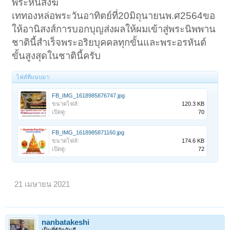
พระหนี้สงฆ์
เททองหล่อพระวันอาทิตย์ที่20มิถุนายนพ.ศ2564ขอ
ให้อานิสงส์การบอกบุญส่งผลให้ผมเข้าสู่พระนิพพาน
ชาตินี้สำเร็จพระอริยบุคคลทุกขั้นและพระอรหันต์
ขั้นสูงสุดในชาตินี้ครับ
ไฟล์ที่แนบมา:
FB_IMG_1618985876747.jpg
ขนาดไฟล์:
120.3 KB
เปิดดู:
70
FB_IMG_1618985871160.jpg
ขนาดไฟล์:
174.6 KB
เปิดดู:
72
21 เมษายน 2021
nanbatakeshi
เป็นที่รู้จักกันดี