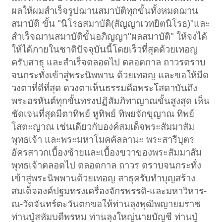
ผลให้ผมสำเร็จรูปฌานสมาบัติทุกขั้นทั้งหมดฌาน
สมาบัติ ขั้น "นิโรธสมาบัติ(สัญญาเวทยิตนิโรธ)"และ
สำเร็จฌานสมาบัติขั้นอภิญญา"ผลสมาบัติ" ให้จงได้
ให้ได้ภายในชาติปัจจุบันนี้โดยเร็วที่สุดด้วยเทอญ
ครับสาธุ และสำเร็จตลอดไป ตลอดกาล ถาวรตราบ
จนกระทั่งเข้าสู่พระนิพพาน ด้วยเทอญ และขอให้มีด
วงตาที่ดีที่สุด ดวงตาเห็นธรรมคือพระโสดาบันถึง
พระอรหันต์ทุกขั้นทรงปฏิสัมภิทาญาณขั้นสูงสุด เห็น
ชัดเจนที่สุดมีตาทิพย์ หูทิพย์ ทิพยจักขุญาณ ทิพย์
โสตะญาณ เช่นเดียวกับองค์สมเด็จพระสัมมาสัม
พุทธเจ้า และพระมหาโมคคัลลานะ พระสารีบุตร
อัครสาวกเบื้องซ้ายและเบื้องขวาของพระสัมมาสัม
พุทธเจ้าตลอดไป ตลอดกาล ถาวร ตราบจนกระทั่ง
เข้าสู่พระนิพพานด้วยเทอญ สาธุครับทำบุญสร้าง
สมเด็จองค์ปฐมทรงเครื่องจักรพรรดิ-และมหาวิหาร-
ณ-วัดจันทร์ตะวันตกขอให้ท่านลุงพุฒิพญายมราช
ท่านปู่สหัมบดีพรหม ท่านลุงใหญ่นายบัญชี ท่านปู่