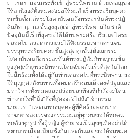
ถาวรตราบจนกระทั้งเข้าสู่พระนิพพาน ด้วยเทอญขอ
ให้อานิสงส์ทั้งหมดส่งผลให้ผมสำเร็จพระอริยบุคคล
ทุกขั้นตั้งแต่พระโสดาบันจนถึงพระอรหันต์ทรงปฏิ
สัมภิทาญาณ(ขั้นสูงสุด)เข้าสู่พระนิพพานในชาติ
ปัจจุบันนี้เร็วที่สุดขอให้ได้พบพระศรีอาริยเมตไตรย
ตลอดไป ตลอดกาลและได้ฟังธรรมะจากท่านจน
บรรลุพระอริยบุคคลขั้นสูงสุดทุกขั้น(ตั้งแต่พระ
โสดาบันจนถึงพระอรหันต์ทรงปฏิสัมภิทาญาณขั้น
สูงสุด)เข้าสู่พระนิพพานโดยฉับพลันเร็วที่สุดในโลก
ใบนี้พร้อมทั้งได้อยู่กับท่านตลอดไปที่พระนิพพาน ขอ
ให้บุญกุศลสังฆทานทั้งหมดสร้างสมเด็จองค์ปฐมและ
มหาวิหารทั้งหมดและปล่อยปลาท้องที่กำลังจะโดน
ฆ่าจากใจที่"นิ่ง"ถึงที่สุดจงส่งไปถึง"เจ้ากรรม
นายเวร" "และเฉพาะบุคคลผู้ที่คิดร้ายพยาบาท
อาฆาต จองเวรจองกรรมผมอยู่ทุกคนขอให้ทุกคน
ทุกตัว ทุกรูป ทั้งผู้หญิง ผู้ชาย จงเป็นสุขๆเถิดอย่าได้
พยาบาทเบียดเบียนซึ่งกันและกันเลย ขอให้จบหมด