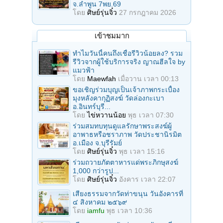
จ.ลำพูน 7พย.69
โดย
ศิษย์รุ่นจิ๋ว
27 กรกฎาคม 2026
เข้าชมมาก
ทำไมวันนี้คนถึงเชื่อรีวิวน้อยลง? รวม
รีวิวจากผู้ใช้บริการจริง ญาณฮีลใจ by
แมวฟ้า
โดย
Maewfah
เมื่อวาน เวลา 00:13
ขอเชิญร่วมบุญเป็นเจ้าภาพกระเบื้อง
มุงหลังคากุฏิสงฆ์ วัดล่องกะเบา
อ.อินทร์บุรี...
โดย
ไข่หวานน้อย
พุธ เวลา 07:30
ร่วมสมทบทุนดูแลรักษาพระสงฆ์ผู้
อาพาธหรือชราภาพ วัดประชานิรมิต
อ.เมือง จ.บุรีรัมย์
โดย
ศิษย์รุ่นจิ๋ว
พุธ เวลา 15:16
ร่วมถวายภัตตาหารแด่พระภิกษุสงฆ์
1,000 กว่ารูป...
โดย
ศิษย์รุ่นจิ๋ว
อังคาร เวลา 22:07
เสียงธรรมจากวัดท่าขนุน วันอังคารที่
๔ สิงหาคม ๒๕๖๙
โดย
iamfu
พุธ เวลา 10:36