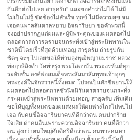
เวรกรรมต่อกันอย่าได้อาฆาต อิจฉาริษยาซึ่งกันและ
กันอีกต่อไปเลย สาธุครับ" และขอคำว่าไม่ได้ ไม่มี
ไม่เป็นไม่รู้ ขัดข้องไม่สำเร็จ ทุกข์ ไม่มีความสุข จน
เจอคนพาลสันดาลหยาบ อิจฉาริษยา ขอคำพวกนี้
จงอย่าปรากฏแก่ผมและผู้มีพระคุณของผมตลอดไป
ตลอดกาลถาวรตราบจนกระทั่งเข้าสู่พระนิพพานใน
ชาตินี้โดยเร็วที่สุดด้วยเทอญ สาธุครับ ถ่ายรูปกัน
ชัดๆ จะๆ ไปเลยขอให้ท่านลุงพุฒิพญายมราช หลวง
พ่อฤาษีลิงดำ วัดท่าซุง พระโสดาบัน พระอรหันต์ทุก
ระดับชั้น องค์พ่อสมเด็จพระสัมมาสัมพุทธเจ้าทุกๆ
พระองค์ในจักรวาลนี้ทั้งหมด โปรดเป็นสักขีพยานให้
ผมตลอดไปตลอดกาลชั่วนิจนิรันดรตราบจนกระทั่ง
กระผมเข้าสู่พระนิพพานด้วยเทอญ สาธุครับ เพิ่มเติม
ขอให้บุญทั้งหมดของผมส่งผลให้ผมห่างไกลไม่พบไม่
เจอ กับคนขี้อิจฉาริษยาคนที่ดีกว่าตน คนปากร้าย
ใจเสีย ด่าคนอื่นเพราะความอิจฉาริษยา คนที่ดีกว่า
ตน สูงกว่าตนใหญ่ศักดิศรีดีกว่าตน คนพาลคนหา
เรื่อง คนชั่วทั้งหลาย คนขี้เหนียว ตั้งแต่วันนี้บัดนี้