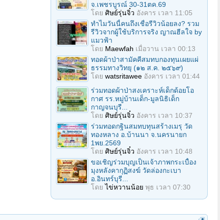
จ.เพชรบูรณ์ 30-31ตค.69
โดย
ศิษย์รุ่นจิ๋ว
อังคาร เวลา 11:05
ทำไมวันนี้คนถึงเชื่อรีวิวน้อยลง? รวม
รีวิวจากผู้ใช้บริการจริง ญาณฮีลใจ by
แมวฟ้า
โดย
Maewfah
เมื่อวาน เวลา 00:13
ทอดผ้าป่าสามัคคีสมทบกองทุนเผยแผ่
ธรรมทางวิทยุ (๑๒ ส.ค. ๒๕๖๙)
โดย
watsritawee
อังคาร เวลา 01:44
ร่วมทอดผ้าป่าสงเคราะห์เด็กด้อยโอ
กาศ รร.หมู่บ้านเด็ก-มูลนิธิเด็ก
กาญจนบุรี...
โดย
ศิษย์รุ่นจิ๋ว
อังคาร เวลา 10:37
ร่วมทอดกฐินสมทบทุนสร้างเมรุ วัด
ทองหลาง อ.บ้านนา จ.นครนายก
1พย.2569
โดย
ศิษย์รุ่นจิ๋ว
อังคาร เวลา 10:48
ขอเชิญร่วมบุญเป็นเจ้าภาพกระเบื้อง
มุงหลังคากุฏิสงฆ์ วัดล่องกะเบา
อ.อินทร์บุรี...
โดย
ไข่หวานน้อย
พุธ เวลา 07:30