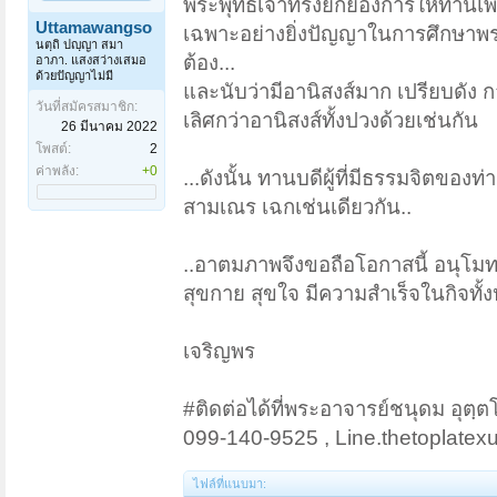
พระพุทธเจ้าทรงยกย่องการให้ทานเพื่
Uttamawangso
เฉพาะอย่างยิ่งปัญญาในการศึกษาพร
นตฺถิ ปญฺญา สมา
ต้อง...
อาภา. แสงสว่างเสมอ
ด้วยปัญญาไม่มี
และนับว่ามีอานิสงส์มาก เปรียบดัง ก
วันที่สมัครสมาชิก:
เลิศกว่าอานิสงส์ทั้งปวงด้วยเช่นกัน
26 มีนาคม 2022
โพสต์:
2
ค่าพลัง:
+0
...ดังนั้น ทานบดีผู้ที่มีธรรมจิตข
สามเณร เฉกเช่นเดียวกัน..
..อาตมภาพจึงขอถือโอกาสนี้ อนุโ
สุขกาย สุขใจ มีความสำเร็จในกิจทั้
เจริญพร
#ติดต่อได้ที่พระอาจารย์ชนุดม อุตฺต
099-140-9525 , Line.thetoplate
ไฟล์ที่แนบมา: