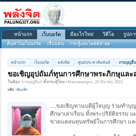
หน้าแรก
มีอะไรใหม่
วิดีโอ
รูปภา
เว็บบอร์ด
ค้นหาในเว็บบอร์ด
เรื่องเด่น
กระทู้และโพสต์ล่าสุด
หน้าแรก
เว็บบอร์ด
พลังจิต
ศูนย์ประชาสัมพันธ์
งานบุญอื่
ขอเชิญอุปถัมภ์ทุนการศึกษาพระภิกษุแล
ในห้อง '
งานบุญอื่นๆ
' ตั้งกระทู้โดย
Uttamawangso
,
26 มีนาคม 2022
.
แท็ก:
เพิ่มแท็ก
....ขอเชิญทานบดีผู้ใจบุญ ร่วมทำบุ
ศึกษาเล่าเรียน ทั้งพระปริยัติธรรม 
ขาดแคลนทุนทรัพย์ในการศึกษา และผู