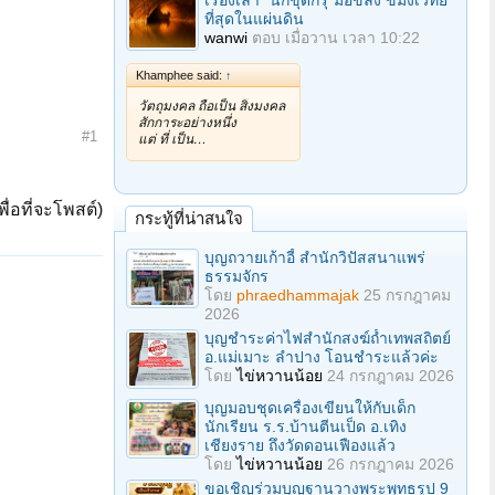
เรื่องเล่า "นักขุดกรุ"มือขลัง ขมังเวทย์
ที่สุดในแผ่นดิน
wanwi
ตอบ
เมื่อวาน เวลา 10:22
Khamphee said:
↑
วัตถุมงคล ถือเป็น สิ่งมงคล
สักการะอย่างหนึ่ง
#1
แต่ ที่ เป็น…
ื่อที่จะโพสต์)
กระทู้ที่น่าสนใจ
บุญถวายเก้าอี้ สำนักวิปัสสนาแพร่
ธรรมจักร
โดย
phraedhammajak
25 กรกฎาคม
2026
บุญชำระค่าไฟสำนักสงฆ์ถ้ำเทพสถิตย์
อ.แม่เมาะ ลำปาง โอนชำระแล้วค่ะ
โดย
ไข่หวานน้อย
24 กรกฎาคม 2026
บุญมอบชุดเครื่องเขียนให้กับเด็ก
นักเรียน ร.ร.บ้านตีนเป็ด อ.เทิง
เชียงราย ถึงวัดดอนเฟืองแล้ว
โดย
ไข่หวานน้อย
26 กรกฎาคม 2026
ขอเชิญร่วมบุญฐานวางพระพุทธรูป 9