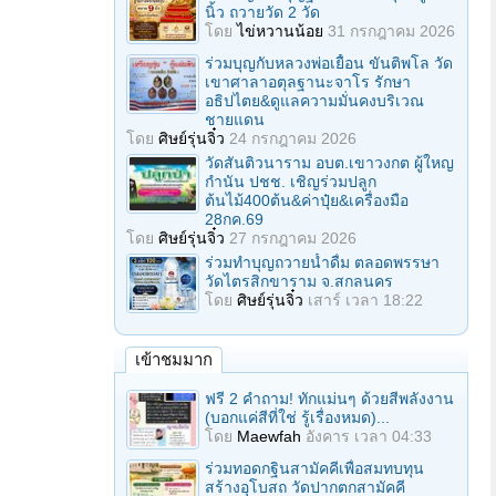
นิ้ว ถวายวัด 2 วัด
โดย
ไข่หวานน้อย
31 กรกฎาคม 2026
ร่วมบุญกับหลวงพ่อเยื้อน ขันติพโล วัด
เขาศาลาอตุลฐานะจาโร รักษา
อธิปไตย&ดูแลความมั่นคงบริเวณ
ชายแดน
โดย
ศิษย์รุ่นจิ๋ว
24 กรกฎาคม 2026
วัดสันติวนาราม อบต.เขาวงกต ผู้ใหญ
กํานัน ปชช. เชิญร่วมปลูก
ต้นไม้400ต้น&ค่าปุ๋ย&เครื่องมือ
28กค.69
โดย
ศิษย์รุ่นจิ๋ว
27 กรกฎาคม 2026
ร่วมทําบุญถวายน้ำดื่ม ตลอดพรรษา
วัดไตรสิกขาราม จ.สกลนคร
โดย
ศิษย์รุ่นจิ๋ว
เสาร์ เวลา 18:22
เข้าชมมาก
ฟรี 2 คำถาม! ทักแม่นๆ ด้วยสีพลังงาน
(บอกแค่สีที่ใช่ รู้เรื่องหมด)...
โดย
Maewfah
อังคาร เวลา 04:33
ร่วมทอดกฐินสามัคคีเพื่อสมทบทุน
สร้างอุโบสถ วัดปากตกสามัคคี