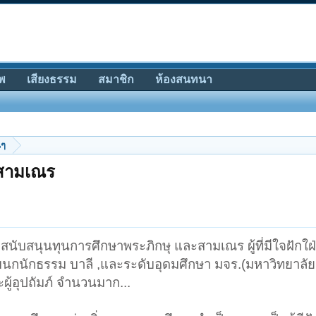
พ
เสียงธรรม
สมาชิก
ห้องสนทนา
นๆ
ะสามเณร
ญสนับสนุนทุนการศึกษาพระภิกษุ และสามเณร ผู้ที่มีใจฝักใ
แผนกนักธรรม บาลี ,และระดับอุดมศึกษา มจร.(มหาวิทยาลัยสง
้อุปถัมภ์ จำนวนมาก...