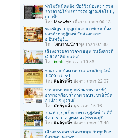
ทำไมวันนี้คนถึงเชื่อรีวิวน้อยลง? รวม
รีวิวจากผู้ใช้บริการจริง ญาณฮีลใจ by
แมวฟ้า
โดย
Maewfah
เมื่อวาน เวลา 00:13
ขอเชิญร่วมบุญเป็นเจ้าภาพกระเบื้อง
มุงหลังคากุฏิสงฆ์ วัดล่องกะเบา
อ.อินทร์บุรี...
โดย
ไข่หวานน้อย
พุธ เวลา 07:30
เสียงธรรมจากวัดท่าขนุน วันอังคารที่
๔ สิงหาคม ๒๕๖๙
โดย
iamfu
พุธ เวลา 10:36
ร่วมถวายภัตตาหารแด่พระภิกษุสงฆ์
1,000 กว่ารูป...
โดย
ศิษย์รุ่นจิ๋ว
อังคาร เวลา 22:07
ร่วมสมทบทุนดูแลรักษาพระสงฆ์ผู้
อาพาธหรือชราภาพ วัดประชานิรมิต
อ.เมือง จ.บุรีรัมย์
โดย
ศิษย์รุ่นจิ๋ว
พุธ เวลา 15:16
ร่วมทำบุญสร้างอาคารกุฎิสงฆ์ วัดคีรี
รัตนาราม อ.อู่ทอง จ.สุพรรณบุรี
โดย
ศิษย์รุ่นจิ๋ว
อังคาร เวลา 17:40
เสียงธรรมจากวัดท่าขนุน วันพุธที่ ๕
สิงหาคม ๒๕๖๙