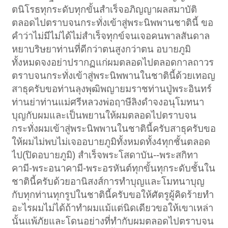
ตนิโรธทุกระดับทุกขั้นสำเร็จอภิญญาผลสมาบัติ
ตลอดไปตราบจนกระทั่งเข้าสู่พระนิพพานชาตินี้ ขอ
คำว่าไม่มีไม่ได้ไม่สำเร็จทุกข์จนเจอคนพาลสันดาล
หยาบริษยาท่านที่ดีกว่าตนสูงกว่าตน อบายภูมิ
ทั้งหมดจงอย่าปรากฏแก่ผมตลอดไปตลอดกาลถาวร
ตราบจนกระทั่งเข้าสู่พระนิพพานในชาตินี้ด้วยเทอญ
สาธุครับขอท่านลุงพุฒิพญายมราชท่านปู่พระอินทร์
ท่านย่าท่านแม่ศรีหลวงพ่อฤาษีลิงดำจงอนุโมทนา
บุญกับผมและเป็นพยานให้ผมตลอดไปตราบจน
กระทั่งผมเข้าสู่พระนิพพานในชาตินี้ครับสาธุครับขอ
ให้ผมไม่พบไม่เจออบายภูมิทั้งหมดทั้ง4ทุกชั้นตลอด
ไป(ปิดอบายภูมิ) สำเร็จพระโสดาบัน--พระสกิทา
คามี-พระอนาคามี-พระอรหันต์ทุกขั้นทุกระดับชั้นใน
ชาตินี้ครับด้วยอานิสงส์การทำบุญและโมทนาบุญ
กับทุกท่านทุกรูปในชาตินี้ครับขอให้ศัตรูผู้คิดร้ายทำ
อะไรผมไม่ได้ถ้าทำผมแม้แต่นิดเดียวขอให้เขาเหล่า
นั้นแพ้ภัยและโดนอย่างที่ทำกับผมตลอดไปตราบจน