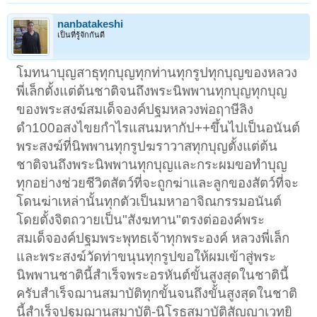
nanbatakeshi
เป็นที่รู้จักกันดี
โมทนาบุญสาธุทุกบุญทุกท่านทุกรูปทุกบุญของหลวง
พี่เล็กตั้งแต่ต้นชาติจนถึงพระนิพพานทุกบุญทุกบุญ
ของพระสงฆ์สมเด็จองค์ปฐมหลวงพ่อฤาษีลิง
ดำ100อสงไขยกำไรแสนมหากัป++ขึ้นไปเป็นอนันต์
พระสงฆ์ที่นิพพานทุกรูปฆราวาสทุกบุญตั้งแต่ต้น
ชาติจนถึงพระนิพพานทุกบุญและกระผมขอทำบุญ
ทุกอย่างช่วยชีวิตสัตว์ที่จะถูกฆ่าและลูกของสัตว์ที่จะ
โดนฆ่าเหล่านั้นทุกตัวเป็นมหาอาจิณกรรมอนันต์
โดยตั้งจิตถวายเป็น"สังฆทาน"ตรงต่อองค์พระ
สมเด็จองค์ปฐมพระพุทธเจ้าทุกพระองค์ หลวงพี่เล็ก
และพระสงฆ์วัดท่าขนุนทุกรูปขอให้ผมเข้าสู่พระ
นิพพานชาตินี้สำเร็จพระอรหันต์ขั้นสูงสุดในชาตินี้
ครับสำเร็จฌานสมาบัติทุกขั้นจนถึงขั้นสูงสุดในชาติ
นี้สำเร็จปฐมฌานสมาบัติ-นิโรธสมาบัติสัญญาเวทยิ