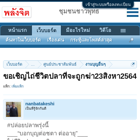
เข้าสู่ระบบหรือลงทะเบียน
ชุมชนชาวพุทธ
หน้าแรก
มีอะไรใหม่
วิดีโอ
เว็บบอร์ด
ค้นหาในเว็บบอร์ด
เรื่องเด่น
กระทู้และโพสต์ล่าสุด
เว็บบอร์ด
...
ศูนย์ประชาสัมพันธ์
งานบุญอื่นๆ
ขอเชิญไถ่ชีวิตปลาที่จะถูกฆ่า23สิงหา2564
แท็ก:
เพิ่มแท็ก
nanbatakeshi
เป็นที่รู้จักกันดี
#ปล่อยปลาพรุ่งนี้
___“บอกบุญต่อชตา ต่ออายุ”___