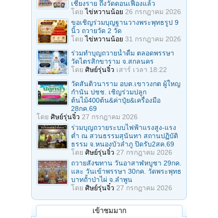
เชียงราย ถึงวัดดอนเฟืองแล้ว
โดย
ไข่หวานน้อย
26 กรกฎาคม 2026
ขอเชิญร่วมบุญฐานวางพระพุทธรูป 9
นิ้ว ถวายวัด 2 วัด
โดย
ไข่หวานน้อย
31 กรกฎาคม 2026
ร่วมทําบุญถวายน้ำดื่ม ตลอดพรรษา
วัดไตรสิกขาราม จ.สกลนคร
โดย
ศิษย์รุ่นจิ๋ว
เสาร์ เวลา 18:22
วัดสันติวนาราม อบต.เขาวงกต ผู้ใหญ
กํานัน ปชช. เชิญร่วมปลูก
ต้นไม้400ต้น&ค่าปุ๋ย&เครื่องมือ
28กค.69
โดย
ศิษย์รุ่นจิ๋ว
27 กรกฎาคม 2026
ร่วมบุญถวายระบบไฟฟ้าแรงสูง-แรง
ต่ำ ณ สวนธรรมสุนันทา สถานปฏิบัติ
ธรรม จ.หนองบัวลำภู ปิดรับ2สค.69
โดย
ศิษย์รุ่นจิ๋ว
27 กรกฎาคม 2026
ถวายสังฆทาน วันอาสาฬหบูชา 29กค.
และ วันเข้าพรรษา 30กค. วัดพระพุทธ
บาทถั้าป่าไผ่ จ.ลําพูน
โดย
ศิษย์รุ่นจิ๋ว
27 กรกฎาคม 2026
เข้าชมมาก