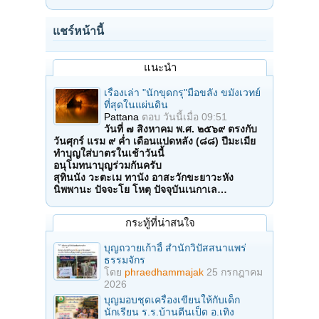
แชร์หน้านี้
แนะนำ
เรื่องเล่า "นักขุดกรุ"มือขลัง ขมังเวทย์
ที่สุดในแผ่นดิน
Pattana
ตอบ
วันนี้เมื่อ 09:51
วันที่ ๗ สิงหาคม พ.ศ. ๒๕๖๙ ตรงกับ
วันศุกร์ แรม ๙ ค่ำ เดือนแปดหลัง (๘๘) ปีมะเมีย
ทำบุญใส่บาตรในเช้าวันนี้
อนุโมทนาบุญร่วมกันครับ
สุทินนัง วะตะเม ทานัง อาสะวักขะยาวะหัง
นิพพานะ ปัจจะโย โหตุ ปัจจุบันเนกาเล…
กระทู้ที่น่าสนใจ
บุญถวายเก้าอี้ สำนักวิปัสสนาแพร่
ธรรมจักร
โดย
phraedhammajak
25 กรกฎาคม
2026
บุญมอบชุดเครื่องเขียนให้กับเด็ก
นักเรียน ร.ร.บ้านตีนเป็ด อ.เทิง