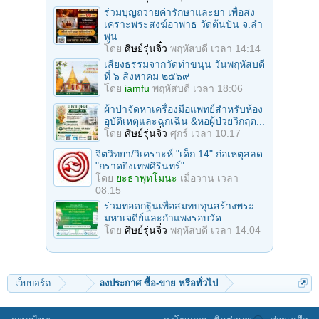
ร่วมบุญถวายค่ารักษาและยา เพื่อสง
เคราะพระสงฆ์อาพาธ วัดต้นปัน จ.ลํา
พูน
โดย
ศิษย์รุ่นจิ๋ว
พฤหัสบดี เวลา 14:14
เสียงธรรมจากวัดท่าขนุน วันพฤหัสบดี
ที่ ๖ สิงหาคม ๒๕๖๙
โดย
iamfu
พฤหัสบดี เวลา 18:06
ผ้าป่าจัดหาเครื่องมือแพทย์สำหรับห้อง
อุบัติเหตุและฉุกเฉิน &หอผู้ป่วยวิกฤต...
โดย
ศิษย์รุ่นจิ๋ว
ศุกร์ เวลา 10:17
จิตวิทยา/วิเคราะห์ "เด็ก 14" ก่อเหตุสลด
"กราดยิงเทพศิรินทร์"
โดย
ยะธาพุทโมนะ
เมื่อวาน เวลา
08:15
ร่วมทอดกฐินเพื่อสมทบทุนสร้างพระ
มหาเจดีย์และกำแพงรอบวัด...
โดย
ศิษย์รุ่นจิ๋ว
พฤหัสบดี เวลา 14:04
เว็บบอร์ด
...
ลงประกาศ ซื้อ-ขาย หรือทั่วไป