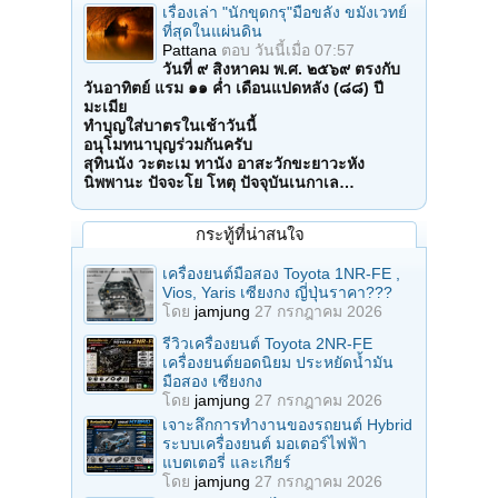
เรื่องเล่า "นักขุดกรุ"มือขลัง ขมังเวทย์
ที่สุดในแผ่นดิน
Pattana
ตอบ
วันนี้เมื่อ 07:57
วันที่ ๙ สิงหาคม พ.ศ. ๒๕๖๙ ตรงกับ
วันอาทิตย์ แรม ๑๑ ค่ำ เดือนแปดหลัง (๘๘) ปี
มะเมีย
ทำบุญใส่บาตรในเช้าวันนี้
อนุโมทนาบุญร่วมกันครับ
สุทินนัง วะตะเม ทานัง อาสะวักขะยาวะหัง
นิพพานะ ปัจจะโย โหตุ ปัจจุบันเนกาเล…
กระทู้ที่น่าสนใจ
เครื่องยนต์มือสอง Toyota 1NR-FE ,
Vios, Yaris เซียงกง ญี่ปุ่นราคา???
โดย
jamjung
27 กรกฎาคม 2026
รีวิวเครื่องยนต์ Toyota 2NR-FE
เครื่องยนต์ยอดนิยม ประหยัดน้ำมัน
มือสอง เซียงกง
โดย
jamjung
27 กรกฎาคม 2026
เจาะลึกการทำงานของรถยนต์ Hybrid
ระบบเครื่องยนต์ มอเตอร์ไฟฟ้า
แบตเตอรี่ และเกียร์
โดย
jamjung
27 กรกฎาคม 2026