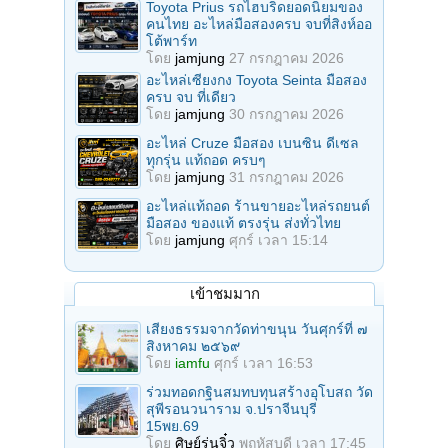
Toyota Prius รถไฮบริดยอดนิยมของ
คนไทย อะไหล่มือสองครบ จบที่สิงห์ออ
โต้พาร์ท
โดย
jamjung
27 กรกฎาคม 2026
อะไหล่เซียงกง Toyota Seinta มือสอง
ครบ จบ ที่เดียว
โดย
jamjung
30 กรกฎาคม 2026
อะไหล่ Cruze มือสอง เบนซิน ดีเซล
ทุกรุ่น แท้ถอด ครบๆ
โดย
jamjung
31 กรกฎาคม 2026
อะไหล่แท้ถอด ร้านขายอะไหล่รถยนต์
มือสอง ของแท้ ตรงรุ่น ส่งทั่วไทย
โดย
jamjung
ศุกร์ เวลา 15:14
เข้าชมมาก
เสียงธรรมจากวัดท่าขนุน วันศุกร์ที่ ๗
สิงหาคม ๒๕๖๙
โดย
iamfu
ศุกร์ เวลา 16:53
ร่วมทอดกฐินสมทบทุนสร้างอุโบสถ วัด
สุพีรอนวนาราม จ.ปราจีนบุรี
15พย.69
โดย
ศิษย์รุ่นจิ๋ว
พฤหัสบดี เวลา 17:45