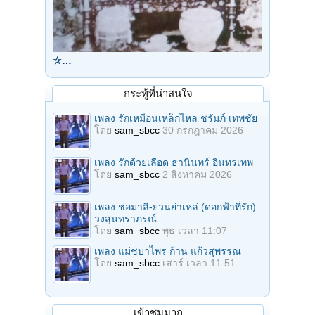
☆…
กระทู้ที่น่าสนใจ
เพลง รักเหมือนเหล็กไหล ชรัมภ์ เทพชัย
โดย
sam_sbcc
30 กรกฎาคม 2026
เพลง รักด้วยเลือด ธานินทร์ อินทรเทพ
โดย
sam_sbcc
2 สิงหาคม 2026
เพลง ช่อมาลี-ยวนย่าเหล่ (ดอกฟ้าที่รัก)
วงสุนทราภรณ์
โดย
sam_sbcc
พุธ เวลา 11:07
เพลง แม่ชบาไพร ก้าน แก้วสุพรรณ
โดย
sam_sbcc
เสาร์ เวลา 11:51
เข้าชมมาก