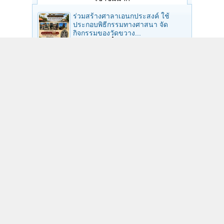
ร่วมสร้างศาลาเอนกประสงค์ ใช้
ประกอบพิธีกรรมทางศาสนา จัด
กิจกรรมของวัดขวาง...
โดย
ศิษย์รุ่นจิ๋ว
ศุกร์ เวลา 17:48
จิตวิทยา/วิเคราะห์ "เด็ก 14" ก่อเหตุสลด
"กราดยิงเทพศิรินทร์"
โดย
ยะธาพุทโมนะ
เสาร์ เวลา 08:15
แบ่งปัน พระสมเด็จใบสมอสมเด็จสมอ
9 ใบ หลวงพ่อกวย วัดโฆสิตาราม
โดย
THE PUNCH
ศุกร์ เวลา 23:28
ร่วมบุญทําทางเข้า วัดแก้วดวงธรรม
อ.โพธิ์ชัย จ.ร้อยเอ็ด
โดย
ศิษย์รุ่นจิ๋ว
เสาร์ เวลา 12:50
เสียงธรรมจากวัดท่าขนุน วันเสาร์ที่ ๘
สิงหาคม ๒๕๖๙
โดย
iamfu
เสาร์ เวลา 16:28
8 ส.ค.69 @ ถ้ำเมืองนะ
โดย
ยะธาพุทโมนะ
เสาร์ เวลา 19:34
ร่วมทําบุญสร้างห้องสุขา 5 ห้อง พร้อม
โถปัสสาวะ 4 จุด วัดปรางค์หลวง