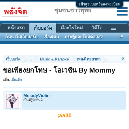
เข้าสู่ระบบหรือลงทะเบียน
ชุมชนชาวพุทธ
หน้าแรก
มีอะไรใหม่
วิดีโอ
เว็บบอร์ด
ค้นหาในเว็บบอร์ด
เรื่องเด่น
กระทู้และโพสต์ล่าสุด
เว็บบอร์ด
...
Music & Karaoke
เพลงไทยสากล
ขอเพียงยกโทษ - โอเวชั่น By Mommy
แท็ก:
เพิ่มแท็ก
MelodyViolin
เป็นที่รู้จักกันดี
;aa30