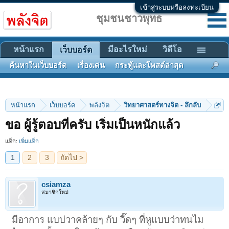
เข้าสู่ระบบหรือลงทะเบียน
ชุมชนชาวพุทธ
หน้าแรก
มีอะไรใหม่
วิดีโอ
เว็บบอร์ด
ค้นหาในเว็บบอร์ด
เรื่องเด่น
กระทู้และโพสต์ล่าสุด
หน้าแรก
เว็บบอร์ด
พลังจิต
วิทยาศาสตร์ทางจิต - ลึกลับ
1
2
3
ถัดไป >
ขอ ผู้รู้ตอบที่ครับ เริ่มเป็นหนักแล้ว
แท็ก:
เพิ่มแท็ก
csiamza
สมาชิกใหม่
มีอาการ แบบ่วาคล้ายๆ กับ วี๊ดๆ ที่หูแบบว่าทนไม