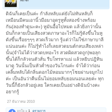
สมาชิก
ดิฉันก็เคยเป็นค่ะ กำลังหลับแต่ยังไม่ทันหลับก็
เหมือนมีคนเอานิ้วมือมาอุดรูหูทั้งสองข้างพร้อม
กัน(ลองทำดูนะคะ) หูมันอื้อไปหมด แล้วยิ่งกว่านั้น
มันก็กลายเป็นเสียงสวดภาษาอะไรก็ไม่รู้ดังขึ้นในหู
ดังขึ้นเรื่อยๆๆๆ สวดเร็วมาก รู้แต่ว่าไม่ใช่ภาษาบาลี
แน่นอนค่ะ ก็ไม่รู้ทำไงก็เลยสวดมนต์กลบเสียงเหล่า
นั้น(จำไม่ได้ว่าสวดบทอะไร สวดผิดสวดถูก)พอลุก
ขึ้นได้ก็กลัวจนตัวสั่น รีบโทรหาแม่ แล้วหยิบปฎิทิน
มาดู วันนั้นเป็นหัวค่ำของวันโกนค่ะ จำได้ว่าก่อน
เคลิ้มหลับได้กลิ่นดอกไม้หอมมากๆโชยผ่านจมูกไป
ค่ะ เป็นอันว่าคืนนั้นไม่ยอมหลับยอมนอนเลยค่ะ ทุก
วันนี้ก็ยังกลัวอยู่เลย ใครเคยเป็นอย่างดิฉันบ้างคะ
อยากรู้
27 ธันวาคม 2010
ถูกใจ x
1
ดูรายการ