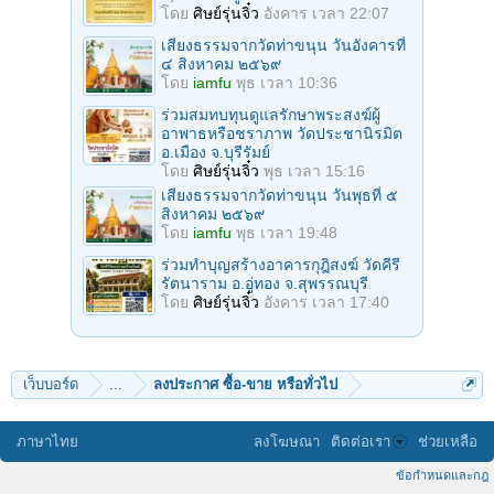
โดย
ศิษย์รุ่นจิ๋ว
อังคาร เวลา 22:07
เสียงธรรมจากวัดท่าขนุน วันอังคารที่
๔ สิงหาคม ๒๕๖๙
โดย
iamfu
พุธ เวลา 10:36
ร่วมสมทบทุนดูแลรักษาพระสงฆ์ผู้
อาพาธหรือชราภาพ วัดประชานิรมิต
อ.เมือง จ.บุรีรัมย์
โดย
ศิษย์รุ่นจิ๋ว
พุธ เวลา 15:16
เสียงธรรมจากวัดท่าขนุน วันพุธที่ ๕
สิงหาคม ๒๕๖๙
โดย
iamfu
พุธ เวลา 19:48
ร่วมทำบุญสร้างอาคารกุฎิสงฆ์ วัดคีรี
รัตนาราม อ.อู่ทอง จ.สุพรรณบุรี
โดย
ศิษย์รุ่นจิ๋ว
อังคาร เวลา 17:40
เว็บบอร์ด
...
ลงประกาศ ซื้อ-ขาย หรือทั่วไป
ภาษาไทย
ลงโฆษณา
ติดต่อเรา
ช่วยเหลือ
ข้อกำหนดและกฎ