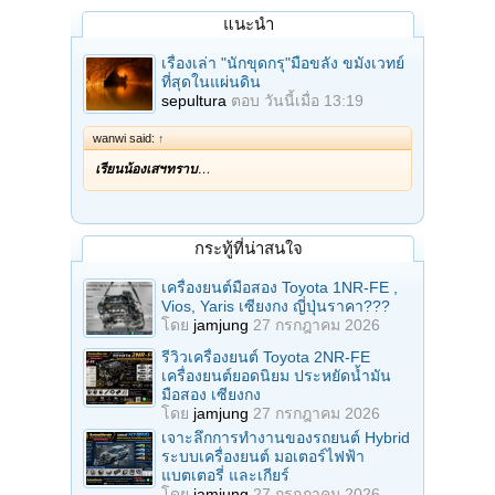
แนะนำ
เรื่องเล่า "นักขุดกรุ"มือขลัง ขมังเวทย์
ที่สุดในแผ่นดิน
sepultura
ตอบ
วันนี้เมื่อ 13:19
wanwi said:
↑
เรียนน้องเสฯทราบ
…
กระทู้ที่น่าสนใจ
เครื่องยนต์มือสอง Toyota 1NR-FE ,
Vios, Yaris เซียงกง ญี่ปุ่นราคา???
โดย
jamjung
27 กรกฎาคม 2026
รีวิวเครื่องยนต์ Toyota 2NR-FE
เครื่องยนต์ยอดนิยม ประหยัดน้ำมัน
มือสอง เซียงกง
โดย
jamjung
27 กรกฎาคม 2026
เจาะลึกการทำงานของรถยนต์ Hybrid
ระบบเครื่องยนต์ มอเตอร์ไฟฟ้า
แบตเตอรี่ และเกียร์
โดย
jamjung
27 กรกฎาคม 2026