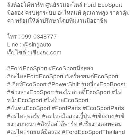
สิงห์ออโต้พาร์ท ศูนย์รวมอะไหล่ Ford EcoSport
มือสอง ครบทุกระบบ อะไหล่แท้ คุณภาพสูง ราคาคุ้ม
ค่า พร้อมให้คำปรึกษาโดยทีมงานมืออาชีพ
โทร : 099-0348777
Line : @singauto
เว็บไซต์ : เชียงกง.com
#FordEcoSport #EcoSportมือสอง
#อะไหล่FordEcoSport #เครื่องยนต์EcoSport
#เกียร์EcoSport #PowerShift #เครื่องEcoBoost
#ช่วงล่างEcoSport #อะไหล่บอดี้EcoSport #ไฟ
หน้าEcoSport #ไฟท้ายEcoSport
#กันชนEcoSport #FordParts #EcoSportParts
#อะไหล่ฟอร์ด #อะไหล่มือสองญี่ปุ่น #เซียงกง #เซี
ยงกงบางนา #สิงห์ออโต้พาร์ท #เชียงกงดอทคอม
#อะไหล่รถยนต์มือสอง #FordEcoSportThailand