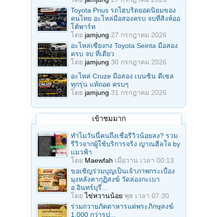
Toyota Prius รถไฮบริดยอดนิยมของ
คนไทย อะไหล่มือสองครบ จบที่สิงห์ออ
โต้พาร์ท
โดย
jamjung
27 กรกฎาคม 2026
อะไหล่เซียงกง Toyota Seinta มือสอง
ครบ จบ ที่เดียว
โดย
jamjung
30 กรกฎาคม 2026
อะไหล่ Cruze มือสอง เบนซิน ดีเซล
ทุกรุ่น แท้ถอด ครบๆ
โดย
jamjung
31 กรกฎาคม 2026
เข้าชมมาก
ทำไมวันนี้คนถึงเชื่อรีวิวน้อยลง? รวม
รีวิวจากผู้ใช้บริการจริง ญาณฮีลใจ by
แมวฟ้า
โดย
Maewfah
เมื่อวาน เวลา 00:13
ขอเชิญร่วมบุญเป็นเจ้าภาพกระเบื้อง
มุงหลังคากุฏิสงฆ์ วัดล่องกะเบา
อ.อินทร์บุรี...
โดย
ไข่หวานน้อย
พุธ เวลา 07:30
ร่วมถวายภัตตาหารแด่พระภิกษุสงฆ์
1,000 กว่ารูป...