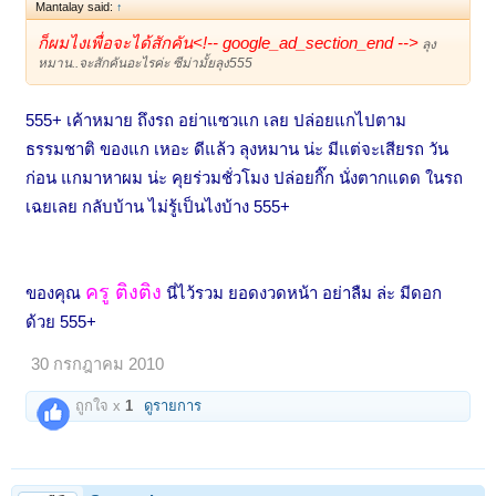
Mantalay said:
↑
ก็ผมไงเพื่อจะได้สักคัน<!-- google_ad_section_end -->
ลุง
หมาน..จะสักคันอะไรค่ะ ซีม่ามั้ยลุง555
555+ เค้าหมาย ถึงรถ อย่าแซวแก เลย ปล่อยแกไปตาม
ธรรมชาติ ของแก เหอะ ดีแล้ว ลุงหมาน น่ะ มีแต่จะเสียรถ วัน
ก่อน แกมาหาผม น่ะ คุยร่วมชั่วโมง ปล่อยกิ๊ก นั่งตากแดด ในรถ
เฉยเลย กลับบ้าน ไม่รู้เป็นไงบ้าง 555+
ครู ติงติง
ของคุณ
นี่ไว้รวม ยอดงวดหน้า อย่าลืม ล่ะ มีดอก
ด้วย 555+
30 กรกฎาคม 2010
ถูกใจ x
1
ดูรายการ