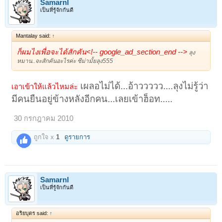
Samarnl
เป็นที่รู้จักกันดี
Mantalay said:
↑
ก็ผมไงเพื่อจะได้สักคัน<!-- google_ad_section_end -->
ลุง
หมาน..จะสักคันอะไรค่ะ ซีม่ามั้ยลุง555
เผลอไม่ได้...อ้าววววว....ลุงไม่รู้ว่า
เอาเข้าให้แล้วไหมล่ะ
มีคนยืนอยู่ข้างหลังอีกคน...เลยเข้าฮ็อท.....
30 กรกฎาคม 2010
ถูกใจ x
1
ดูรายการ
Samarnl
เป็นที่รู้จักกันดี
อริยบุตร said:
↑