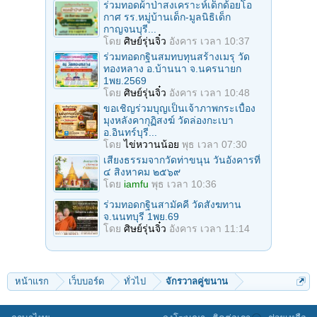
ร่วมทอดผ้าป่าสงเคราะห์เด็กด้อยโอ
กาศ รร.หมู่บ้านเด็ก-มูลนิธิเด็ก
กาญจนบุรี...
โดย
ศิษย์รุ่นจิ๋ว
อังคาร เวลา 10:37
ร่วมทอดกฐินสมทบทุนสร้างเมรุ วัด
ทองหลาง อ.บ้านนา จ.นครนายก
1พย.2569
โดย
ศิษย์รุ่นจิ๋ว
อังคาร เวลา 10:48
ขอเชิญร่วมบุญเป็นเจ้าภาพกระเบื้อง
มุงหลังคากุฏิสงฆ์ วัดล่องกะเบา
อ.อินทร์บุรี...
โดย
ไข่หวานน้อย
พุธ เวลา 07:30
เสียงธรรมจากวัดท่าขนุน วันอังคารที่
๔ สิงหาคม ๒๕๖๙
โดย
iamfu
พุธ เวลา 10:36
ร่วมทอดกฐินสามัคคี วัดสังฆทาน
จ.นนทบุรี 1พย.69
โดย
ศิษย์รุ่นจิ๋ว
อังคาร เวลา 11:14
หน้าแรก
เว็บบอร์ด
ทั่วไป
จักรวาลคู่ขนาน