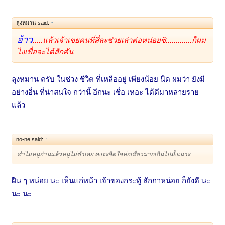
ลุงหมาน said:
↑
อ้าว
.....แล้วเจ้าเขยคนที่สี่ละช่วยเล่าต่อหน่อยซิ.............ก็ผม
ไงเพื่อจะได้สักคัน
ลุงหมาน ครับ ในช่วง ชีวิต ที่เหลืออยู่ เพียงน้อย นิด ผมว่า ยังมี
อย่างอื่น ที่น่าสนใจ กว่านี้ อีกนะ เชื่อ เหอะ ได้ดีมาหลายราย
แล้ว
no-ne said:
↑
ทำไมหนูอ่านแล้วหนูไม่ขำเลย คงจะจิตใจห่อเหี่ยวมากเกินไปมั้งเนาะ
ฝืน ๆ หน่อย นะ เห็นแก่หน้า เจ้าของกระทู้ สักกาหน่อย ก็ยังดี นะ
นะ นะ