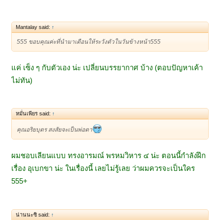
Mantalay said:
↑
555 ขอบคุณค่ะที่นำมาเตือนให้ระวังตัวในวันข้างหน้า555
แค่ เซ็ง ๆ กับตัวเอง น่ะ เปลี่ยนบรรยากาศ บ้าง (ตอบปัญหาเค้า
ไม่ทัน)
หมั่นเพียร said:
↑
คุณอริยบุตร สงสัยจะเป็นพ่อตา
ผมชอบเลียนแบบ ทรงอารมณ์ พรหมวิหาร ๔ น่ะ ตอนนี้กำลังฝึก
เรื่อง อุเบกขา น่ะ ในเรื่องนี้ เลยไม่รู้เลย ว่าผมควรจะเป็นใคร
555+
น่านนะซิ said:
↑