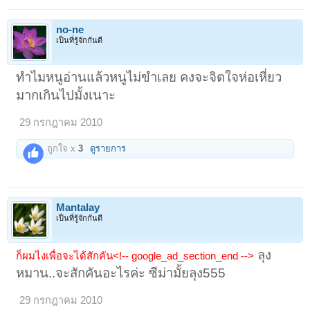
no-ne
เป็นที่รู้จักกันดี
ทำไมหนูอ่านแล้วหนูไม่ขำเลย คงจะจิตใจห่อเหี่ยว
มากเกินไปมั้งเนาะ
29 กรกฎาคม 2010
ถูกใจ x
3
ดูรายการ
Mantalay
เป็นที่รู้จักกันดี
ลุง
ก็ผมไงเพื่อจะได้สักคัน<!-- google_ad_section_end -->
หมาน..จะสักคันอะไรค่ะ ซีม่ามั้ยลุง555
29 กรกฎาคม 2010