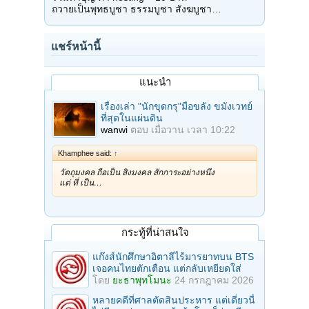
ถวายเป็นพุทธบูชา ธรรมบูชา สังฆบูชา…
แชร์หน้านี้
แนะนำ
เรื่องเล่า "นักขุดกรุ"มือขลัง ขมังเวทย์
ที่สุดในแผ่นดิน
wanwi
ตอบ
เมื่อวาน เวลา 10:22
Khamphee said:
↑
วัตถุมงคล ถือเป็น สิ่งมงคล สักการะอย่างหนึ่ง
แต่ ที่ เป็น…
กระทู้ที่น่าสนใจ
แก๊งส์นักศึกษาอิตาลีไร้มารยาทบน BTS
เจอคนไทยตักเตือน แต่กลับเหยียดใส่
โดย
ยะธาพุทโมนะ
24 กรกฎาคม 2026
หลายคดีที่ศาลตัดสินประหาร แต่เดี๋ยวนี้