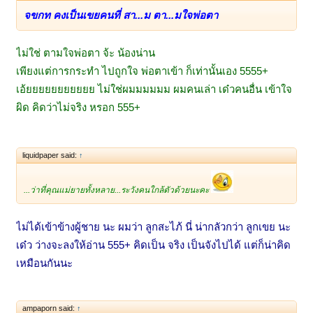
จขกท คงเป็นเขยคนที่ สา...ม ตา...มใจพ่อตา
ไม่ใช่ ตามใจพ่อตา จ้ะ น้องน่าน
เพียงแต่การกระทำ ไปถูกใจ พ่อตาเข้า ก็เท่านั้นเอง 5555+
เอ้ยยยยยยยยยยย ไม่ใช่ผมมมมมม ผมคนเล่า เด๋วคนอื่น เข้าใจ
ผิด คิดว่าไม่จริง หรอก 555+
liquidpaper said:
↑
...ว่าที่คุณแม่ยายทั้งหลาย...ระวังคนใกล้ตัวด้วยนะคะ
ไม่ได้เข้าข้างผู้ชาย นะ ผมว่า ลูกสะไภ้ นี่ น่ากลัวกว่า ลูกเขย นะ
เด๋ว ว่างจะลงให้อ่าน 555+ คิดเป็น จริง เป็นจังไปได้ แต่ก็น่าคิด
เหมือนกันนะ
ampaporn said:
↑