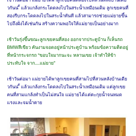
วกันน ี้
แล้วแกล้งกระโดดลงไปในสระน้ำเหมือนเดิม
ลูกเขยคนที่
สองรีบกระโดดลงไปในสระน้ำทันที
แล้วสามารถช่วยแม่ยายขึ้น
ไปถึงฝั่งได้เช่นกัน
สร้างความพอใจให้แม่ยายเป็นอย่างมาก
เช้าวันรุ่งขึ้นขณะลูกเขยคนที่สอง ออกจากประตูบ้าน ก็เห็นรถ
BMWสีเขียว คันงามจอดอยู่หน้าประตูบ้าน พร้อมข้อความติดอยู่
ที่หน้ากระจกรถ “ขอบใจมากนะจะ หลานเขย เจ้าทำให้ข้า
ประทับใจ จาก....แม่ยาย”
เช้าวันต่อมา แม่ยายได้พาลูกเขยคนที่สามไปที่สวนหลังบ้านเดีย
วกันน ี้
แล้วแกล้งกระโดดลงไปในสระน้ำเหมือนเดิม แต่ลูกเขย
คนที่สามแกล้งทำเป็นไม่สนใจ
แม่ยายได้แต่ตะกุยน้ำจนหมด
แรงและจมน้ำตาย