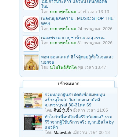
ไม่มีการประหาร แล้วพ้นโทษก็ก่อคดี
ใหม่
โดย
ยะธาพุทโมนะ
เสาร์ เวลา 13:13
เพลงหยุดสงคราม.. MUSIC STOP THE
WAR
โดย
ยะธาพุทโมนะ
24 กรกฎาคม 2026
เพลงพระคาถาบูชาท้าวเวสสุวรรณ
โดย
ยะธาพุทโมนะ
31 กรกฎาคม 2026
ทอม ฮอลแลนด์ ฮีโร่ผู้กอบกู้ทั้งในจอและ
นอกจอ
โดย
นโมโพธิสัตโต
พุธ เวลา 13:47
เข้าชมมาก
ร่วมทอดกฐินสามัคคีเพื่อสมทบทุน
สร้างอุโบสถ วัดปากตกสามัคคี
จ.เพชรบูรณ์ 30-31ตค.69
โดย
ศิษย์รุ่นจิ๋ว
อังคาร เวลา 11:05
ทำไมวันนี้คนถึงเชื่อรีวิวน้อยลง? รวม
รีวิวจากผู้ใช้บริการจริง ญาณฮีลใจ by
แมวฟ้า
โดย
Maewfah
เมื่อวาน เวลา 00:13