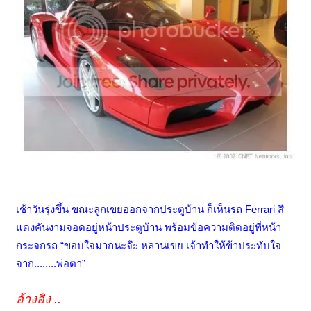
เช้าวันรุ่งขึ้น ขณะลูกเขยออกจากประตูบ้าน ก็เห็นรถ Ferrari สี
แดงคันงามจอดอยู่หน้าประตูบ้าน พร้อมข้อความติดอยู่ที่หน้า
กระจกรถ “ขอบใจมากนะจ๊ะ หลานเขย เจ้าทำให้ข้าประทับใจ
จาก........พ่อตา”
อ้างอิง ..