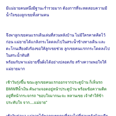
มีแม่ยายคนหนึ่งมีฐานะร่ำรวยมาก
ต้องการที่จะทดสอบความมี
น้ำใจของลูกเขยทั้งสามคน
จึงพาลูกเขยคนแรกเดินเล่นที่สวนหลังบ้าน ไม่มีใครคาดคิดไว้
ก่อน
แม่ยายได้แกล้งกระโดดลงไปในสระน้ำข้างทางเดิน
และ
ตะโกนเสียงดังร้องขอให้ลูกเขยช่วย
ลูกเขยคนแรกกระโดดลงไป
ในสระน้ำทันที
พร้อมกับพาแม่ยายขึ้นฝั่งได้อย่างปลอดภัย
สร้างความพอใจให้
แม่ยายมาก
เช้าวันรุ่งขึ้น ขณะลูกเขยคนแรกออกจากประตูบ้าน ก็เห็นรถ
BMWสีน้ำเงิน คันงามจอดอยู่หน้าประตูบ้าน พร้อมข้อความติด
อยู่ที่หน้ากระจกรถ “ขอบใจมากนะจะ หลานเขย เจ้าทำให้ข้า
ประทับใจ จาก....แม่ยาย”
เช้าวันต่อมา แม่ยายได้พาลูกเขยคนที่สองไปที่สวนหลังบ้านเดีย