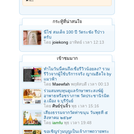
กระทู้ที่น่าสนใจ
นี่ไช่ สมเด็จ 100 ปี วัดระฆัง รึป่าว
ครับ
โดย
joiekong
อาทิตย์ เวลา 12:13
เข้าชมมาก
ทำไมวันนี้คนถึงเชื่อรีวิวน้อยลง? รวม
รีวิวจากผู้ใช้บริการจริง ญาณฮีลใจ by
แมวฟ้า
โดย
Maewfah
พฤหัสบดี เวลา 00:13
ร่วมสมทบทุนดูแลรักษาพระสงฆ์ผู้
อาพาธหรือชราภาพ วัดประชานิรมิต
อ.เมือง จ.บุรีรัมย์
โดย
ศิษย์รุ่นจิ๋ว
พุธ เวลา 15:16
เสียงธรรมจากวัดท่าขนุน วันพุธที่ ๕
สิงหาคม ๒๕๖๙
โดย
iamfu
พุธ เวลา 19:48
ขอเชิญร่วมบุญเป็นเจ้าภาพถวายพระ