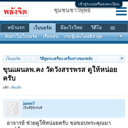
เข้าสู่ระบบหรือลงทะเบียน
ชุมชนชาวพุทธ
หน้าแรก
มีอะไรใหม่
วิดีโอ
เว็บบอร์ด
ค้นหาในเว็บบอร์ด
เรื่องเด่น
กระทู้และโพสต์ล่าสุด
เว็บบอร์ด
...
วิธีดูพระเครื่อง-เครื่องรางของขลัง
ขุนแผนลพ.คง วัดวังสรรพรส ดูให้หน่อย
ครับ
แท็ก:
เพิ่มแท็ก
jame7
เป็นที่รู้จักกันดี
อาจารย์ ช่วยดูให้หน่อยครับ
ขอขอบพระคุณมา